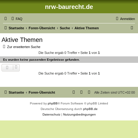
nrw-baurecht.de
FAQ
Anmelden
S
Startseite
Foren-Übersicht
Suche
Aktive Themen
u
Aktive Themen
c
Zur erweiterten Suche
h
Die Suche ergab 0 Treffer • Seite
1
von
1
e
Es wurden keine passenden Ergebnisse gefunden.
Die Suche ergab 0 Treffer • Seite
1
von
1
Startseite
Foren-Übersicht
Alle Zeiten sind
UTC+02:00
Powered by
phpBB
® Forum Software © phpBB Limited
Deutsche Übersetzung durch
phpBB.de
Datenschutz
|
Nutzungsbedingungen