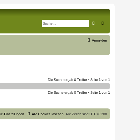
Suche
Erweiterte Suche
Anmelden
Die Suche ergab 0 Treffer • Seite
1
von
1
Die Suche ergab 0 Treffer • Seite
1
von
1
ie-Einstellungen
Alle Cookies löschen
Alle Zeiten sind
UTC+02:00