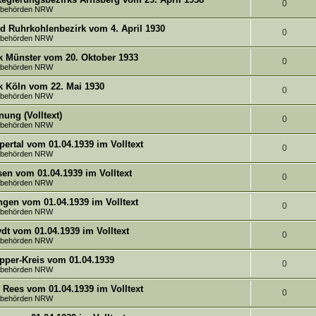
e
o
t
A
0
tsbehörden NRW
t
n
r
w
n
d Ruhrkohlenbezirk vom 4. April 1930
e
A
0
tsbehörden NRW
t
o
t
n
n
k Münster vom 20. Oktober 1933
e
r
w
A
0
tsbehörden NRW
t
n
t
o
n
k Köln vom 22. Mai 1930
w
A
0
e
r
tsbehörden NRW
t
o
n
n
t
ung (Volltext)
w
A
0
r
tsbehörden NRW
t
e
o
n
t
ertal vom 01.04.1939 im Volltext
w
A
0
n
r
tsbehörden NRW
t
e
o
n
t
sen vom 01.04.1939 im Volltext
w
A
0
n
r
tsbehörden NRW
t
e
o
n
t
ngen vom 01.04.1939 im Volltext
w
A
0
n
r
tsbehörden NRW
t
e
o
n
t
dt vom 01.04.1939 im Volltext
w
A
0
n
r
tsbehörden NRW
t
e
o
n
t
pper-Kreis vom 01.04.1939
w
A
0
n
r
tsbehörden NRW
t
e
o
n
t
Rees vom 01.04.1939 im Volltext
w
A
0
n
r
tsbehörden NRW
t
e
o
n
t