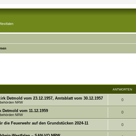
Westfalen
emen
ANTWORTEN
irk Detmold vom 23.12.1957, Amtsblatt vom 30.12.1957
A
0
tsbehörden NRW
n
k Detmold vom 11.12.1959
A
0
tsbehörden NRW
t
n
ür die Feuerwehr auf den Grundstücken 2024-11
w
A
0
t
o
n
rdrhein-Westfalen – SAN-VO NRW
w