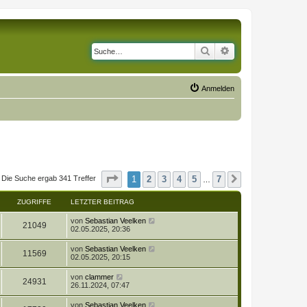
Suche
Erweiterte Suche
Anmelden
Seite
1
von
7
1
2
3
4
5
7
Die Suche ergab 341 Treffer
Nächste
…
ZUGRIFFE
LETZTER BEITRAG
L
von
Sebastian Veelken
Z
21049
e
02.05.2025, 20:36
t
u
z
L
von
Sebastian Veelken
Z
11569
t
e
02.05.2025, 20:15
g
e
t
r
u
z
L
von
clammer
r
B
Z
24931
t
e
26.11.2024, 07:47
e
g
e
t
i
i
r
u
z
t
L
von
Sebastian Veelken
r
B