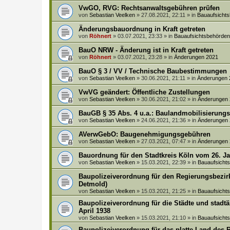
VwGO, RVG: Rechtsanwaltsgebühren prüfen
von
Sebastian Veelken
»
27.08.2021, 22:11
» in
Bauaufsicht
Änderungsbauordnung in Kraft getreten
von
Röhnert
»
03.07.2021, 23:33
» in
Bauaufsichtsbehörd
BauO NRW - Änderung ist in Kraft getreten
von
Röhnert
»
03.07.2021, 23:28
» in
Änderungen 2021
BauO § 3 / VV / Technische Baubestimmungen
von
Sebastian Veelken
»
30.06.2021, 21:11
» in
Änderungen 
VwVG geändert: Öffentliche Zustellungen
von
Sebastian Veelken
»
30.06.2021, 21:02
» in
Änderungen
BauGB § 35 Abs. 4 u.a.: Baulandmobilisierung
von
Sebastian Veelken
»
24.06.2021, 21:36
» in
Änderungen
AVerwGebO: Baugenehmigungsgebühren
von
Sebastian Veelken
»
27.03.2021, 07:47
» in
Änderungen
Bauordnung für den Stadtkreis Köln vom 26. J
von
Sebastian Veelken
»
15.03.2021, 22:39
» in
Bauaufsich
Baupolizeiverordnung für den Regierungsbezirk
Detmold)
von
Sebastian Veelken
»
15.03.2021, 21:25
» in
Bauaufsich
Baupolizeiverordnung für die Städte und stadt
April 1938
von
Sebastian Veelken
»
15.03.2021, 21:10
» in
Bauaufsich
Baupolizeiverordnung für das platte Land des 