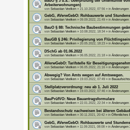
BauO § 3 u.a.: Überprüfung der Unterkünfte vo
Arbeiterwohnungen)
von
Sebastian Veelken
»
21.10.2022, 07:56
» in
Änderungen
GebG, AVerwGebO: Rohbauwerte und Stundens
von
Sebastian Veelken
»
09.09.2022, 21:49
» in
Änderungen
BauO § 88: Technische Baubestimmungen geän
von
Sebastian Veelken
»
10.08.2022, 18:34
» in
Änderungen
BauGB § 246: Privilegierung von Flüchtlingsei
von
Sebastian Veelken
»
20.05.2022, 18:23
» in
Änderungen
DSchG ab 01.06.2022
von
Sebastian Veelken
»
06.05.2022, 21:18
» in
Änderungen
AVerwGebO: Tarifstelle für Beseitigungsgeneh
von
Sebastian Veelken
»
06.05.2022, 21:16
» in
Änderungen
Abwegig? Von Amts wegen auf Amtswegen.
von
Sebastian Veelken
»
19.03.2022, 07:49
» in
Bauaufsich
Stellplatzverordnung: neu ab 1. Juli 2022
von
Sebastian Veelken
»
19.03.2022, 07:46
» in
Änderungen
BauPrüfVO: Neue Bauantragsformulare
von
Sebastian Veelken
»
22.01.2022, 22:34
» in
Änderungen
Bestandsschutz nachweisen bei älteren Gebäud
von
Sebastian Veelken
»
30.11.2021, 20:42
» in
Öffentliches
GebG, AVerwGebO: Rohbauwerte und Stundens
von
Sebastian Veelken
»
11.09.2021, 08:08
» in
Änderungen 