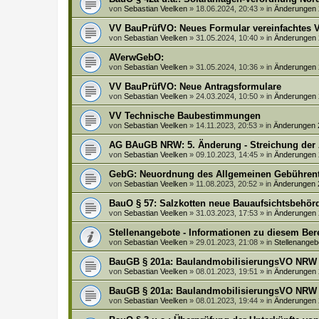
von
Sebastian Veelken
»
18.06.2024, 20:43
» in
Änderungen
VV BauPrüfVO: Neues Formular vereinfachtes V
von
Sebastian Veelken
»
31.05.2024, 10:40
» in
Änderungen
AVerwGebO:
von
Sebastian Veelken
»
31.05.2024, 10:36
» in
Änderungen
VV BauPrüfVO: Neue Antragsformulare
von
Sebastian Veelken
»
24.03.2024, 10:50
» in
Änderungen
VV Technische Baubestimmungen
von
Sebastian Veelken
»
14.11.2023, 20:53
» in
Änderungen 
AG BAuGB NRW: 5. Änderung - Streichung der
von
Sebastian Veelken
»
09.10.2023, 14:45
» in
Änderungen
GebG: Neuordnung des Allgemeinen Gebührenta
von
Sebastian Veelken
»
11.08.2023, 20:52
» in
Änderungen 
BauO § 57: Salzkotten neue Bauaufsichtsbehörd
von
Sebastian Veelken
»
31.03.2023, 17:53
» in
Änderungen
Stellenangebote - Informationen zu diesem Be
von
Sebastian Veelken
»
29.01.2023, 21:08
» in
Stellenangeb
BauGB § 201a: BaulandmobilisierungsVO NRW
von
Sebastian Veelken
»
08.01.2023, 19:51
» in
Änderungen
BauGB § 201a: BaulandmobilisierungsVO NRW
von
Sebastian Veelken
»
08.01.2023, 19:44
» in
Änderungen