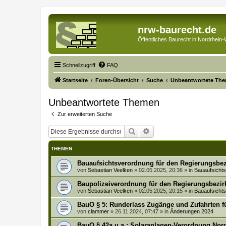
nrw-baurecht.de
Öffentliches Baurecht in Nordrhein-
Schnellzugriff
FAQ
Startseite
Foren-Übersicht
Suche
Unbeantwortete Th
Unbeantwortete Themen
Zur erweiterten Suche
Suche
Erweiterte Suche
THEMEN
Bauaufsichtsverordnung für den Regierungsbez
von
Sebastian Veelken
»
02.05.2025, 20:36
» in
Bauaufsich
Baupolizeiverordnung für den Regierungsbezir
von
Sebastian Veelken
»
02.05.2025, 20:15
» in
Bauaufsich
BauO § 5: Runderlass Zugänge und Zufahrten f
von
clammer
»
26.11.2024, 07:47
» in
Änderungen 2024
BauO § 42a u.a.: Solaranlagen-Verordnung No