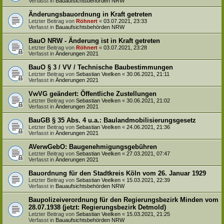
Verfasst in
Bauaufsichtsbehörden NRW
Änderungsbauordnung in Kraft getreten
Letzter Beitrag von
Röhnert
«
03.07.2021, 23:33
Verfasst in
Bauaufsichtsbehörden NRW
BauO NRW - Änderung ist in Kraft getreten
Letzter Beitrag von
Röhnert
«
03.07.2021, 23:28
Verfasst in
Änderungen 2021
BauO § 3 / VV / Technische Baubestimmungen
Letzter Beitrag von
Sebastian Veelken
«
30.06.2021, 21:11
Verfasst in
Änderungen 2021
VwVG geändert: Öffentliche Zustellungen
Letzter Beitrag von
Sebastian Veelken
«
30.06.2021, 21:02
Verfasst in
Änderungen 2021
BauGB § 35 Abs. 4 u.a.: Baulandmobilisierungsgesetz
Letzter Beitrag von
Sebastian Veelken
«
24.06.2021, 21:36
Verfasst in
Änderungen 2021
AVerwGebO: Baugenehmigungsgebühren
Letzter Beitrag von
Sebastian Veelken
«
27.03.2021, 07:47
Verfasst in
Änderungen 2021
Bauordnung für den Stadtkreis Köln vom 26. Januar 1929
Letzter Beitrag von
Sebastian Veelken
«
15.03.2021, 22:39
Verfasst in
Bauaufsichtsbehörden NRW
Baupolizeiverordnung für den Regierungsbezirk Minden vom
28.07.1938 (jetzt: Regierungsbezirk Detmold)
Letzter Beitrag von
Sebastian Veelken
«
15.03.2021, 21:25
Verfasst in
Bauaufsichtsbehörden NRW