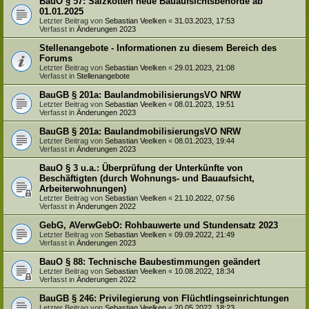
BauO § 57: Salzkotten neue Bauaufsichtsbehörde ab
01.01.2025
Letzter Beitrag von
Sebastian Veelken
«
31.03.2023, 17:53
Verfasst in
Änderungen 2023
Stellenangebote - Informationen zu diesem Bereich des
Forums
Letzter Beitrag von
Sebastian Veelken
«
29.01.2023, 21:08
Verfasst in
Stellenangebote
BauGB § 201a: BaulandmobilisierungsVO NRW
Letzter Beitrag von
Sebastian Veelken
«
08.01.2023, 19:51
Verfasst in
Änderungen 2023
BauGB § 201a: BaulandmobilisierungsVO NRW
Letzter Beitrag von
Sebastian Veelken
«
08.01.2023, 19:44
Verfasst in
Änderungen 2023
BauO § 3 u.a.: Überprüfung der Unterkünfte von
Beschäftigten (durch Wohnungs- und Bauaufsicht,
Arbeiterwohnungen)
Letzter Beitrag von
Sebastian Veelken
«
21.10.2022, 07:56
Verfasst in
Änderungen 2022
GebG, AVerwGebO: Rohbauwerte und Stundensatz 2023
Letzter Beitrag von
Sebastian Veelken
«
09.09.2022, 21:49
Verfasst in
Änderungen 2023
BauO § 88: Technische Baubestimmungen geändert
Letzter Beitrag von
Sebastian Veelken
«
10.08.2022, 18:34
Verfasst in
Änderungen 2022
BauGB § 246: Privilegierung von Flüchtlingseinrichtungen
Letzter Beitrag von
Sebastian Veelken
«
20.05.2022, 18:23