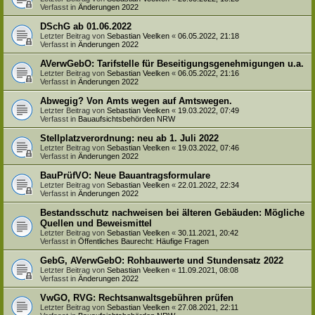
Verfasst in
Änderungen 2022
DSchG ab 01.06.2022
Letzter Beitrag von
Sebastian Veelken
«
06.05.2022, 21:18
Verfasst in
Änderungen 2022
AVerwGebO: Tarifstelle für Beseitigungsgenehmigungen u.a.
Letzter Beitrag von
Sebastian Veelken
«
06.05.2022, 21:16
Verfasst in
Änderungen 2022
Abwegig? Von Amts wegen auf Amtswegen.
Letzter Beitrag von
Sebastian Veelken
«
19.03.2022, 07:49
Verfasst in
Bauaufsichtsbehörden NRW
Stellplatzverordnung: neu ab 1. Juli 2022
Letzter Beitrag von
Sebastian Veelken
«
19.03.2022, 07:46
Verfasst in
Änderungen 2022
BauPrüfVO: Neue Bauantragsformulare
Letzter Beitrag von
Sebastian Veelken
«
22.01.2022, 22:34
Verfasst in
Änderungen 2022
Bestandsschutz nachweisen bei älteren Gebäuden: Mögliche
Quellen und Beweismittel
Letzter Beitrag von
Sebastian Veelken
«
30.11.2021, 20:42
Verfasst in
Öffentliches Baurecht: Häufige Fragen
GebG, AVerwGebO: Rohbauwerte und Stundensatz 2022
Letzter Beitrag von
Sebastian Veelken
«
11.09.2021, 08:08
Verfasst in
Änderungen 2022
VwGO, RVG: Rechtsanwaltsgebühren prüfen
Letzter Beitrag von
Sebastian Veelken
«
27.08.2021, 22:11