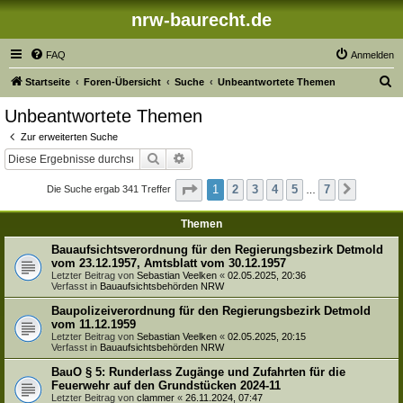
nrw-baurecht.de
FAQ
Anmelden
S
Startseite
Foren-Übersicht
Suche
Unbeantwortete Themen
u
Unbeantwortete Themen
c
Zur erweiterten Suche
h
Suche
Erweiterte Suche
e
Seite
1
von
7
1
2
3
4
5
7
Die Suche ergab 341 Treffer
Nächste
…
Themen
Bauaufsichtsverordnung für den Regierungsbezirk Detmold
vom 23.12.1957, Amtsblatt vom 30.12.1957
Letzter Beitrag von
Sebastian Veelken
«
02.05.2025, 20:36
Verfasst in
Bauaufsichtsbehörden NRW
Baupolizeiverordnung für den Regierungsbezirk Detmold
vom 11.12.1959
Letzter Beitrag von
Sebastian Veelken
«
02.05.2025, 20:15
Verfasst in
Bauaufsichtsbehörden NRW
BauO § 5: Runderlass Zugänge und Zufahrten für die
Feuerwehr auf den Grundstücken 2024-11
Letzter Beitrag von
clammer
«
26.11.2024, 07:47