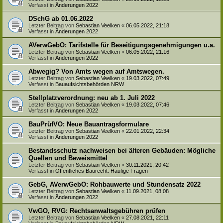
Verfasst in
Änderungen 2022
DSchG ab 01.06.2022
Letzter Beitrag von
Sebastian Veelken
«
06.05.2022, 21:18
Verfasst in
Änderungen 2022
AVerwGebO: Tarifstelle für Beseitigungsgenehmigungen u.a.
Letzter Beitrag von
Sebastian Veelken
«
06.05.2022, 21:16
Verfasst in
Änderungen 2022
Abwegig? Von Amts wegen auf Amtswegen.
Letzter Beitrag von
Sebastian Veelken
«
19.03.2022, 07:49
Verfasst in
Bauaufsichtsbehörden NRW
Stellplatzverordnung: neu ab 1. Juli 2022
Letzter Beitrag von
Sebastian Veelken
«
19.03.2022, 07:46
Verfasst in
Änderungen 2022
BauPrüfVO: Neue Bauantragsformulare
Letzter Beitrag von
Sebastian Veelken
«
22.01.2022, 22:34
Verfasst in
Änderungen 2022
Bestandsschutz nachweisen bei älteren Gebäuden: Mögliche
Quellen und Beweismittel
Letzter Beitrag von
Sebastian Veelken
«
30.11.2021, 20:42
Verfasst in
Öffentliches Baurecht: Häufige Fragen
GebG, AVerwGebO: Rohbauwerte und Stundensatz 2022
Letzter Beitrag von
Sebastian Veelken
«
11.09.2021, 08:08
Verfasst in
Änderungen 2022
VwGO, RVG: Rechtsanwaltsgebühren prüfen
Letzter Beitrag von
Sebastian Veelken
«
27.08.2021, 22:11