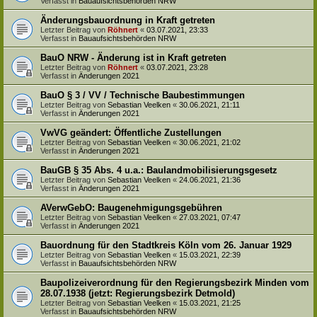
Verfasst in
Bauaufsichtsbehörden NRW
Änderungsbauordnung in Kraft getreten
Letzter Beitrag von
Röhnert
«
03.07.2021, 23:33
Verfasst in
Bauaufsichtsbehörden NRW
BauO NRW - Änderung ist in Kraft getreten
Letzter Beitrag von
Röhnert
«
03.07.2021, 23:28
Verfasst in
Änderungen 2021
BauO § 3 / VV / Technische Baubestimmungen
Letzter Beitrag von
Sebastian Veelken
«
30.06.2021, 21:11
Verfasst in
Änderungen 2021
VwVG geändert: Öffentliche Zustellungen
Letzter Beitrag von
Sebastian Veelken
«
30.06.2021, 21:02
Verfasst in
Änderungen 2021
BauGB § 35 Abs. 4 u.a.: Baulandmobilisierungsgesetz
Letzter Beitrag von
Sebastian Veelken
«
24.06.2021, 21:36
Verfasst in
Änderungen 2021
AVerwGebO: Baugenehmigungsgebühren
Letzter Beitrag von
Sebastian Veelken
«
27.03.2021, 07:47
Verfasst in
Änderungen 2021
Bauordnung für den Stadtkreis Köln vom 26. Januar 1929
Letzter Beitrag von
Sebastian Veelken
«
15.03.2021, 22:39
Verfasst in
Bauaufsichtsbehörden NRW
Baupolizeiverordnung für den Regierungsbezirk Minden vom
28.07.1938 (jetzt: Regierungsbezirk Detmold)
Letzter Beitrag von
Sebastian Veelken
«
15.03.2021, 21:25
Verfasst in
Bauaufsichtsbehörden NRW