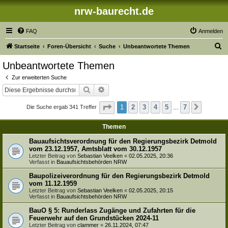
nrw-baurecht.de
FAQ
Anmelden
S
Startseite
Foren-Übersicht
Suche
Unbeantwortete Themen
u
Unbeantwortete Themen
c
Zur erweiterten Suche
h
Suche
Erweiterte Suche
e
Seite
1
von
7
1
2
3
4
5
7
Die Suche ergab 341 Treffer
Nächste
…
Themen
Bauaufsichtsverordnung für den Regierungsbezirk Detmold
vom 23.12.1957, Amtsblatt vom 30.12.1957
Letzter Beitrag von
Sebastian Veelken
«
02.05.2025, 20:36
Verfasst in
Bauaufsichtsbehörden NRW
Baupolizeiverordnung für den Regierungsbezirk Detmold
vom 11.12.1959
Letzter Beitrag von
Sebastian Veelken
«
02.05.2025, 20:15
Verfasst in
Bauaufsichtsbehörden NRW
BauO § 5: Runderlass Zugänge und Zufahrten für die
Feuerwehr auf den Grundstücken 2024-11
Letzter Beitrag von
clammer
«
26.11.2024, 07:47