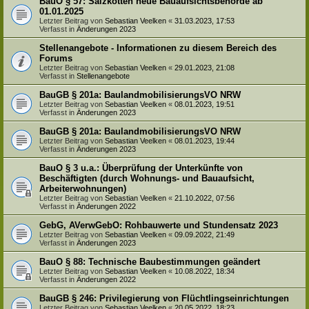
BauO § 57: Salzkotten neue Bauaufsichtsbehörde ab
01.01.2025
Letzter Beitrag von
Sebastian Veelken
«
31.03.2023, 17:53
Verfasst in
Änderungen 2023
Stellenangebote - Informationen zu diesem Bereich des
Forums
Letzter Beitrag von
Sebastian Veelken
«
29.01.2023, 21:08
Verfasst in
Stellenangebote
BauGB § 201a: BaulandmobilisierungsVO NRW
Letzter Beitrag von
Sebastian Veelken
«
08.01.2023, 19:51
Verfasst in
Änderungen 2023
BauGB § 201a: BaulandmobilisierungsVO NRW
Letzter Beitrag von
Sebastian Veelken
«
08.01.2023, 19:44
Verfasst in
Änderungen 2023
BauO § 3 u.a.: Überprüfung der Unterkünfte von
Beschäftigten (durch Wohnungs- und Bauaufsicht,
Arbeiterwohnungen)
Letzter Beitrag von
Sebastian Veelken
«
21.10.2022, 07:56
Verfasst in
Änderungen 2022
GebG, AVerwGebO: Rohbauwerte und Stundensatz 2023
Letzter Beitrag von
Sebastian Veelken
«
09.09.2022, 21:49
Verfasst in
Änderungen 2023
BauO § 88: Technische Baubestimmungen geändert
Letzter Beitrag von
Sebastian Veelken
«
10.08.2022, 18:34
Verfasst in
Änderungen 2022
BauGB § 246: Privilegierung von Flüchtlingseinrichtungen
Letzter Beitrag von
Sebastian Veelken
«
20.05.2022, 18:23