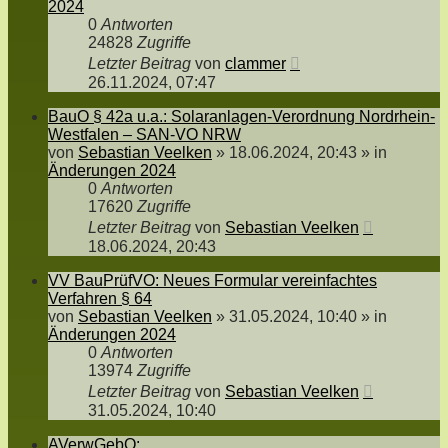
2024
0
Antworten
24828
Zugriffe
Letzter Beitrag
von
clammer
26.11.2024, 07:47
BauO § 42a u.a.: Solaranlagen-Verordnung Nordrhein-
Westfalen – SAN-VO NRW
von
Sebastian Veelken
»
18.06.2024, 20:43
» in
Änderungen 2024
0
Antworten
17620
Zugriffe
Letzter Beitrag
von
Sebastian Veelken
18.06.2024, 20:43
VV BauPrüfVO: Neues Formular vereinfachtes
Verfahren § 64
von
Sebastian Veelken
»
31.05.2024, 10:40
» in
Änderungen 2024
0
Antworten
13974
Zugriffe
Letzter Beitrag
von
Sebastian Veelken
31.05.2024, 10:40
AVerwGebO: