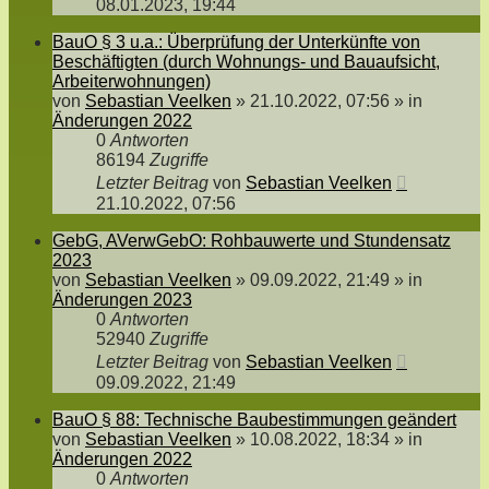
08.01.2023, 19:44
BauO § 3 u.a.: Überprüfung der Unterkünfte von
Beschäftigten (durch Wohnungs- und Bauaufsicht,
Arbeiterwohnungen)
von
Sebastian Veelken
»
21.10.2022, 07:56
» in
Änderungen 2022
0
Antworten
86194
Zugriffe
Letzter Beitrag
von
Sebastian Veelken
21.10.2022, 07:56
GebG, AVerwGebO: Rohbauwerte und Stundensatz
2023
von
Sebastian Veelken
»
09.09.2022, 21:49
» in
Änderungen 2023
0
Antworten
52940
Zugriffe
Letzter Beitrag
von
Sebastian Veelken
09.09.2022, 21:49
BauO § 88: Technische Baubestimmungen geändert
von
Sebastian Veelken
»
10.08.2022, 18:34
» in
Änderungen 2022
0
Antworten