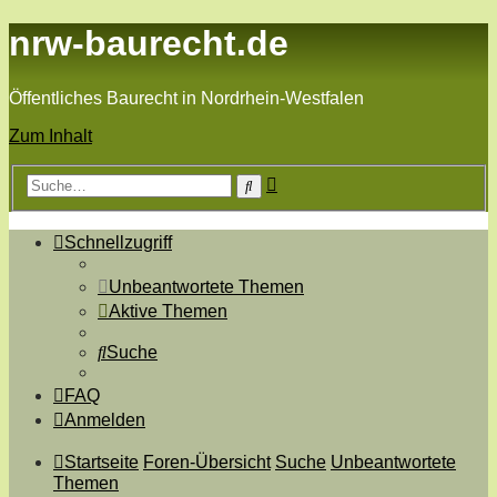
nrw-baurecht.de
Öffentliches Baurecht in Nordrhein-Westfalen
Zum Inhalt
Erweiterte
Suche
Suche
Schnellzugriff
Unbeantwortete Themen
Aktive Themen
Suche
FAQ
Anmelden
Startseite
Foren-Übersicht
Suche
Unbeantwortete
Themen