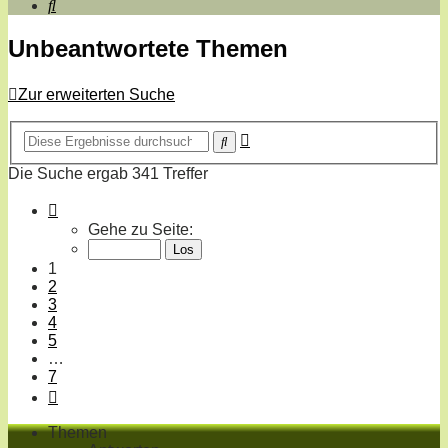
Suche
Unbeantwortete Themen
Zur erweiterten Suche
Erweiterte
Suche
Suche
Die Suche ergab 341 Treffer
Seite
1
Gehe zu Seite:
von
7
1
2
3
4
5
…
7
Nächste
Themen