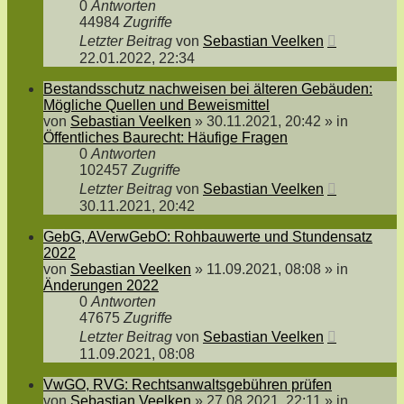
0
Antworten
44984
Zugriffe
Letzter Beitrag
von
Sebastian Veelken
22.01.2022, 22:34
Bestandsschutz nachweisen bei älteren Gebäuden:
Mögliche Quellen und Beweismittel
von
Sebastian Veelken
»
30.11.2021, 20:42
» in
Öffentliches Baurecht: Häufige Fragen
0
Antworten
102457
Zugriffe
Letzter Beitrag
von
Sebastian Veelken
30.11.2021, 20:42
GebG, AVerwGebO: Rohbauwerte und Stundensatz
2022
von
Sebastian Veelken
»
11.09.2021, 08:08
» in
Änderungen 2022
0
Antworten
47675
Zugriffe
Letzter Beitrag
von
Sebastian Veelken
11.09.2021, 08:08
VwGO, RVG: Rechtsanwaltsgebühren prüfen
von
Sebastian Veelken
»
27.08.2021, 22:11
» in