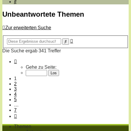
Suche
Unbeantwortete Themen
Zur erweiterten Suche
Erweiterte
Suche
Suche
Die Suche ergab 341 Treffer
Seite
1
Gehe zu Seite:
von
7
1
2
3
4
5
…
7
Nächste
Themen