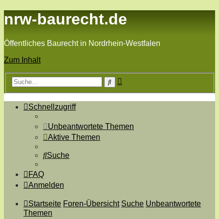
nrw-baurecht.de
Öffentliches Baurecht in Nordrhein-Westfalen
Zum Inhalt
Erweiterte
Suche
Suche
Schnellzugriff
Unbeantwortete Themen
Aktive Themen
Suche
FAQ
Anmelden
Startseite
Foren-Übersicht
Suche
Unbeantwortete
Themen