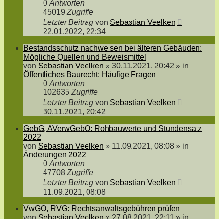
0
Antworten
45019
Zugriffe
Letzter Beitrag
von
Sebastian Veelken
22.01.2022, 22:34
Bestandsschutz nachweisen bei älteren Gebäuden:
Mögliche Quellen und Beweismittel
von
Sebastian Veelken
»
30.11.2021, 20:42
» in
Öffentliches Baurecht: Häufige Fragen
0
Antworten
102635
Zugriffe
Letzter Beitrag
von
Sebastian Veelken
30.11.2021, 20:42
GebG, AVerwGebO: Rohbauwerte und Stundensatz
2022
von
Sebastian Veelken
»
11.09.2021, 08:08
» in
Änderungen 2022
0
Antworten
47708
Zugriffe
Letzter Beitrag
von
Sebastian Veelken
11.09.2021, 08:08
VwGO, RVG: Rechtsanwaltsgebühren prüfen
von
Sebastian Veelken
»
27.08.2021, 22:11
» in