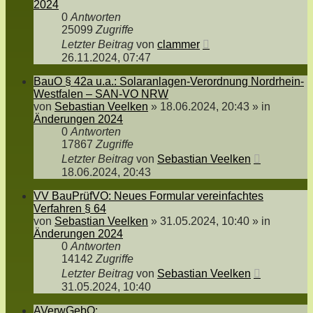
2024
0
Antworten
25099
Zugriffe
Letzter Beitrag
von
clammer
26.11.2024, 07:47
BauO § 42a u.a.: Solaranlagen-Verordnung Nordrhein-
Westfalen – SAN-VO NRW
von
Sebastian Veelken
»
18.06.2024, 20:43
» in
Änderungen 2024
0
Antworten
17867
Zugriffe
Letzter Beitrag
von
Sebastian Veelken
18.06.2024, 20:43
VV BauPrüfVO: Neues Formular vereinfachtes
Verfahren § 64
von
Sebastian Veelken
»
31.05.2024, 10:40
» in
Änderungen 2024
0
Antworten
14142
Zugriffe
Letzter Beitrag
von
Sebastian Veelken
31.05.2024, 10:40
AVerwGebO: