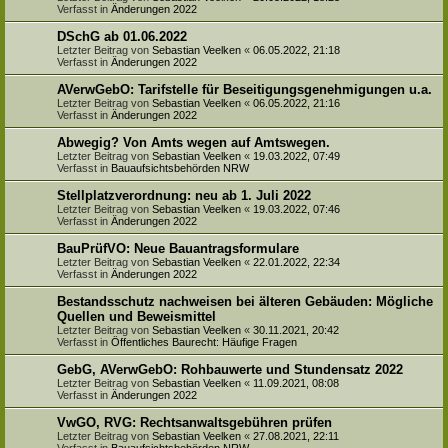
Verfasst in
Änderungen 2022
DSchG ab 01.06.2022
Letzter Beitrag von
Sebastian Veelken
«
06.05.2022, 21:18
Verfasst in
Änderungen 2022
AVerwGebO: Tarifstelle für Beseitigungsgenehmigungen u.a.
Letzter Beitrag von
Sebastian Veelken
«
06.05.2022, 21:16
Verfasst in
Änderungen 2022
Abwegig? Von Amts wegen auf Amtswegen.
Letzter Beitrag von
Sebastian Veelken
«
19.03.2022, 07:49
Verfasst in
Bauaufsichtsbehörden NRW
Stellplatzverordnung: neu ab 1. Juli 2022
Letzter Beitrag von
Sebastian Veelken
«
19.03.2022, 07:46
Verfasst in
Änderungen 2022
BauPrüfVO: Neue Bauantragsformulare
Letzter Beitrag von
Sebastian Veelken
«
22.01.2022, 22:34
Verfasst in
Änderungen 2022
Bestandsschutz nachweisen bei älteren Gebäuden: Mögliche
Quellen und Beweismittel
Letzter Beitrag von
Sebastian Veelken
«
30.11.2021, 20:42
Verfasst in
Öffentliches Baurecht: Häufige Fragen
GebG, AVerwGebO: Rohbauwerte und Stundensatz 2022
Letzter Beitrag von
Sebastian Veelken
«
11.09.2021, 08:08
Verfasst in
Änderungen 2022
VwGO, RVG: Rechtsanwaltsgebühren prüfen
Letzter Beitrag von
Sebastian Veelken
«
27.08.2021, 22:11
Verfasst in
Bauaufsichtsbehörden NRW