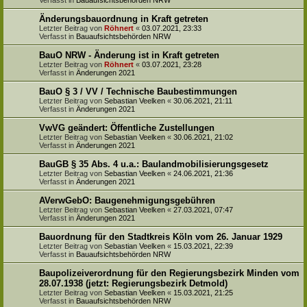
Änderungsbauordnung in Kraft getreten
Letzter Beitrag von
Röhnert
«
03.07.2021, 23:33
Verfasst in
Bauaufsichtsbehörden NRW
BauO NRW - Änderung ist in Kraft getreten
Letzter Beitrag von
Röhnert
«
03.07.2021, 23:28
Verfasst in
Änderungen 2021
BauO § 3 / VV / Technische Baubestimmungen
Letzter Beitrag von
Sebastian Veelken
«
30.06.2021, 21:11
Verfasst in
Änderungen 2021
VwVG geändert: Öffentliche Zustellungen
Letzter Beitrag von
Sebastian Veelken
«
30.06.2021, 21:02
Verfasst in
Änderungen 2021
BauGB § 35 Abs. 4 u.a.: Baulandmobilisierungsgesetz
Letzter Beitrag von
Sebastian Veelken
«
24.06.2021, 21:36
Verfasst in
Änderungen 2021
AVerwGebO: Baugenehmigungsgebühren
Letzter Beitrag von
Sebastian Veelken
«
27.03.2021, 07:47
Verfasst in
Änderungen 2021
Bauordnung für den Stadtkreis Köln vom 26. Januar 1929
Letzter Beitrag von
Sebastian Veelken
«
15.03.2021, 22:39
Verfasst in
Bauaufsichtsbehörden NRW
Baupolizeiverordnung für den Regierungsbezirk Minden vom
28.07.1938 (jetzt: Regierungsbezirk Detmold)
Letzter Beitrag von
Sebastian Veelken
«
15.03.2021, 21:25
Verfasst in
Bauaufsichtsbehörden NRW