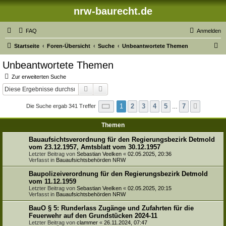
nrw-baurecht.de
FAQ
Anmelden
S
Startseite
Foren-Übersicht
Suche
Unbeantwortete Themen
u
Unbeantwortete Themen
c
Zur erweiterten Suche
h
Suche
Erweiterte Suche
e
Seite
1
von
7
1
2
3
4
5
7
Die Suche ergab 341 Treffer
Nächst
…
Themen
Bauaufsichtsverordnung für den Regierungsbezirk Detmold
vom 23.12.1957, Amtsblatt vom 30.12.1957
Letzter Beitrag von
Sebastian Veelken
«
02.05.2025, 20:36
Verfasst in
Bauaufsichtsbehörden NRW
Baupolizeiverordnung für den Regierungsbezirk Detmold
vom 11.12.1959
Letzter Beitrag von
Sebastian Veelken
«
02.05.2025, 20:15
Verfasst in
Bauaufsichtsbehörden NRW
BauO § 5: Runderlass Zugänge und Zufahrten für die
Feuerwehr auf den Grundstücken 2024-11
Letzter Beitrag von
clammer
«
26.11.2024, 07:47