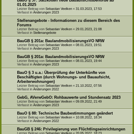
BauO § 57: Salzkotten neue Bauaufsichtsbehörde ab
01.01.2025
Letzter Beitrag von
Sebastian Veelken
«
31.03.2023, 17:53
Verfasst in
Änderungen 2023
Stellenangebote - Informationen zu diesem Bereich des
Forums
Letzter Beitrag von
Sebastian Veelken
«
29.01.2023, 21:08
Verfasst in
Stellenangebote
BauGB § 201a: BaulandmobilisierungsVO NRW
Letzter Beitrag von
Sebastian Veelken
«
08.01.2023, 19:51
Verfasst in
Änderungen 2023
BauGB § 201a: BaulandmobilisierungsVO NRW
Letzter Beitrag von
Sebastian Veelken
«
08.01.2023, 19:44
Verfasst in
Änderungen 2023
BauO § 3 u.a.: Überprüfung der Unterkünfte von
Beschäftigten (durch Wohnungs- und Bauaufsicht,
Arbeiterwohnungen)
Letzter Beitrag von
Sebastian Veelken
«
21.10.2022, 07:56
Verfasst in
Änderungen 2022
GebG, AVerwGebO: Rohbauwerte und Stundensatz 2023
Letzter Beitrag von
Sebastian Veelken
«
09.09.2022, 21:49
Verfasst in
Änderungen 2023
BauO § 88: Technische Baubestimmungen geändert
Letzter Beitrag von
Sebastian Veelken
«
10.08.2022, 18:34
Verfasst in
Änderungen 2022
BauGB § 246: Privilegierung von Flüchtlingseinrichtungen
Letzter Beitrag von
Sebastian Veelken
«
20.05.2022, 18:23