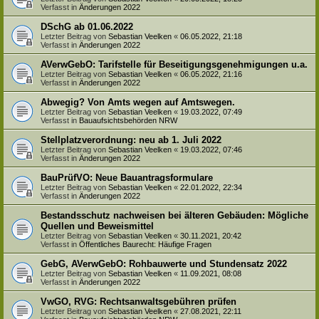
Verfasst in
Änderungen 2022
DSchG ab 01.06.2022
Letzter Beitrag von
Sebastian Veelken
«
06.05.2022, 21:18
Verfasst in
Änderungen 2022
AVerwGebO: Tarifstelle für Beseitigungsgenehmigungen u.a.
Letzter Beitrag von
Sebastian Veelken
«
06.05.2022, 21:16
Verfasst in
Änderungen 2022
Abwegig? Von Amts wegen auf Amtswegen.
Letzter Beitrag von
Sebastian Veelken
«
19.03.2022, 07:49
Verfasst in
Bauaufsichtsbehörden NRW
Stellplatzverordnung: neu ab 1. Juli 2022
Letzter Beitrag von
Sebastian Veelken
«
19.03.2022, 07:46
Verfasst in
Änderungen 2022
BauPrüfVO: Neue Bauantragsformulare
Letzter Beitrag von
Sebastian Veelken
«
22.01.2022, 22:34
Verfasst in
Änderungen 2022
Bestandsschutz nachweisen bei älteren Gebäuden: Mögliche
Quellen und Beweismittel
Letzter Beitrag von
Sebastian Veelken
«
30.11.2021, 20:42
Verfasst in
Öffentliches Baurecht: Häufige Fragen
GebG, AVerwGebO: Rohbauwerte und Stundensatz 2022
Letzter Beitrag von
Sebastian Veelken
«
11.09.2021, 08:08
Verfasst in
Änderungen 2022
VwGO, RVG: Rechtsanwaltsgebühren prüfen
Letzter Beitrag von
Sebastian Veelken
«
27.08.2021, 22:11