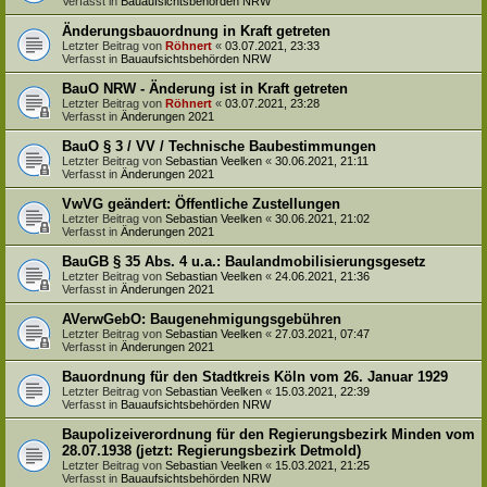
Verfasst in
Bauaufsichtsbehörden NRW
Änderungsbauordnung in Kraft getreten
Letzter Beitrag von
Röhnert
«
03.07.2021, 23:33
Verfasst in
Bauaufsichtsbehörden NRW
BauO NRW - Änderung ist in Kraft getreten
Letzter Beitrag von
Röhnert
«
03.07.2021, 23:28
Verfasst in
Änderungen 2021
BauO § 3 / VV / Technische Baubestimmungen
Letzter Beitrag von
Sebastian Veelken
«
30.06.2021, 21:11
Verfasst in
Änderungen 2021
VwVG geändert: Öffentliche Zustellungen
Letzter Beitrag von
Sebastian Veelken
«
30.06.2021, 21:02
Verfasst in
Änderungen 2021
BauGB § 35 Abs. 4 u.a.: Baulandmobilisierungsgesetz
Letzter Beitrag von
Sebastian Veelken
«
24.06.2021, 21:36
Verfasst in
Änderungen 2021
AVerwGebO: Baugenehmigungsgebühren
Letzter Beitrag von
Sebastian Veelken
«
27.03.2021, 07:47
Verfasst in
Änderungen 2021
Bauordnung für den Stadtkreis Köln vom 26. Januar 1929
Letzter Beitrag von
Sebastian Veelken
«
15.03.2021, 22:39
Verfasst in
Bauaufsichtsbehörden NRW
Baupolizeiverordnung für den Regierungsbezirk Minden vom
28.07.1938 (jetzt: Regierungsbezirk Detmold)
Letzter Beitrag von
Sebastian Veelken
«
15.03.2021, 21:25
Verfasst in
Bauaufsichtsbehörden NRW