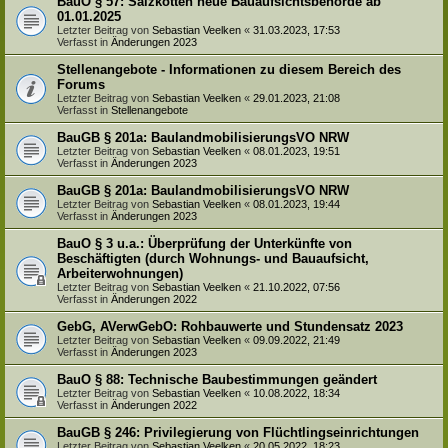
BauO § 57: Salzkotten neue Bauaufsichtsbehörde ab
01.01.2025
Letzter Beitrag von
Sebastian Veelken
«
31.03.2023, 17:53
Verfasst in
Änderungen 2023
Stellenangebote - Informationen zu diesem Bereich des
Forums
Letzter Beitrag von
Sebastian Veelken
«
29.01.2023, 21:08
Verfasst in
Stellenangebote
BauGB § 201a: BaulandmobilisierungsVO NRW
Letzter Beitrag von
Sebastian Veelken
«
08.01.2023, 19:51
Verfasst in
Änderungen 2023
BauGB § 201a: BaulandmobilisierungsVO NRW
Letzter Beitrag von
Sebastian Veelken
«
08.01.2023, 19:44
Verfasst in
Änderungen 2023
BauO § 3 u.a.: Überprüfung der Unterkünfte von
Beschäftigten (durch Wohnungs- und Bauaufsicht,
Arbeiterwohnungen)
Letzter Beitrag von
Sebastian Veelken
«
21.10.2022, 07:56
Verfasst in
Änderungen 2022
GebG, AVerwGebO: Rohbauwerte und Stundensatz 2023
Letzter Beitrag von
Sebastian Veelken
«
09.09.2022, 21:49
Verfasst in
Änderungen 2023
BauO § 88: Technische Baubestimmungen geändert
Letzter Beitrag von
Sebastian Veelken
«
10.08.2022, 18:34
Verfasst in
Änderungen 2022
BauGB § 246: Privilegierung von Flüchtlingseinrichtungen
Letzter Beitrag von
Sebastian Veelken
«
20.05.2022, 18:23