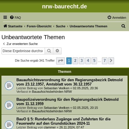
nrw-baurecht.de
FAQ
Anmelden
S
Startseite
Foren-Übersicht
Suche
Unbeantwortete Themen
u
Unbeantwortete Themen
c
Zur erweiterten Suche
h
Suche
Erweiterte Suche
e
Seite
1
von
7
1
2
3
4
5
7
Die Suche ergab 341 Treffer
Nächste
…
Themen
Bauaufsichtsverordnung für den Regierungsbezirk Detmold
vom 23.12.1957, Amtsblatt vom 30.12.1957
Letzter Beitrag von
Sebastian Veelken
«
02.05.2025, 20:36
Verfasst in
Bauaufsichtsbehörden NRW
Baupolizeiverordnung für den Regierungsbezirk Detmold
vom 11.12.1959
Letzter Beitrag von
Sebastian Veelken
«
02.05.2025, 20:15
Verfasst in
Bauaufsichtsbehörden NRW
BauO § 5: Runderlass Zugänge und Zufahrten für die
Feuerwehr auf den Grundstücken 2024-11
Letzter Beitrag von
clammer
«
26.11.2024, 07:47