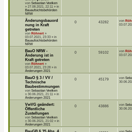
z
a
von
Sebastian Veelken
t
g
t
f
»
27.08.2021, 22:11
» in
t
g
e
Bauaufsichtsbehörden
r
NRW
e
e
w
r
B
e
L
Änderungsbauord
von
Röh
n
i
A
Z
0
o
43282
i
e
nung in Kraft
03.07.20
t
t
r
getreten
n
u
r
f
z
a
von
Röhnert
»
t
g
03.07.2021, 23:33
» in
t
g
t
f
e
Bauaufsichtsbehörden
r
NRW
w
r
B
e
e
e
L
BauO NRW -
von
Röh
i
A
Z
0
o
59102
i
n
e
Änderung ist in
03.07.20
t
t
r
Kraft getreten
n
u
r
f
z
a
von
Röhnert
»
t
g
03.07.2021, 23:28
» in
t
g
t
f
e
Änderungen 2021
r
w
r
B
e
e
L
BauO § 3 / VV /
von
Seba
e
A
Z
0
45179
e
Technische
30.06.20
i
o
i
n
t
t
Baubestimmungen
n
u
z
r
r
f
von
Sebastian Veelken
t
a
»
30.06.2021, 21:11
» in
t
g
e
g
Änderungen 2021
t
f
r
w
r
B
L
VwVG geändert:
von
Seba
e
e
A
e
Z
0
43886
e
Öffentliche
30.06.20
i
o
i
t
t
Zustellungen
n
n
u
z
r
r
f
von
Sebastian Veelken
t
a
»
30.06.2021, 21:02
» in
t
g
e
g
Änderungen 2021
t
f
r
w
r
B
L
BauGB § 35 Abs. 4
von
Seba