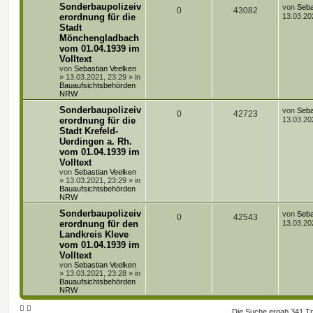
r
L
Sonderbaupolizeiv
r
f
von
Seba
A
Z
0
43082
a
e
erordnung für die
13.03.20
g
t
t
f
Stadt
n
u
z
Mönchengladbach
t
e
e
t
g
e
vom 01.04.1939 im
r
Volltext
n
w
r
B
von
Sebastian Veelken
e
»
13.03.2021, 23:29
» in
i
o
i
Bauaufsichtsbehörden
t
NRW
r
r
f
a
L
Sonderbaupolizeiv
von
Seba
A
Z
0
42723
g
e
t
f
erordnung für die
13.03.20
t
Stadt Krefeld-
n
u
z
e
e
Uerdingen a. Rh.
t
t
g
e
vom 01.04.1939 im
n
r
Volltext
w
r
B
von
Sebastian Veelken
e
»
13.03.2021, 23:29
» in
i
o
i
Bauaufsichtsbehörden
t
NRW
r
r
f
a
L
Sonderbaupolizeiv
von
Seba
A
Z
0
42543
g
e
t
f
erordnung für den
13.03.20
t
Landkreis Kleve
n
u
z
e
e
vom 01.04.1939 im
t
t
g
e
Volltext
n
r
von
Sebastian Veelken
w
r
B
»
13.03.2021, 23:28
» in
e
Bauaufsichtsbehörden
i
o
i
NRW
t
r
r
f
Die Suche ergab 341 Tr
a