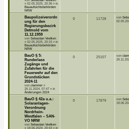
von
Sebastian Veelken
i
o
i
»
02.05.2025, 20:36
» in
t
Bauaufsichtsbehörden
r
r
f
NRW
a
g
t
f
L
Baupolizeiverordn
von
Seba
A
Z
0
11728
e
ung für den
02.05.20
t
e
e
Regierungsbezirk
n
u
z
Detmold vom
t
n
t
g
e
11.12.1959
r
von
Sebastian Veelken
w
r
B
»
02.05.2025, 20:15
» in
e
Bauaufsichtsbehörden
i
o
i
NRW
t
r
L
BauO § 5:
r
f
von
cla
A
Z
0
25107
a
e
Runderlass
26.11.20
g
t
t
f
Zugänge und
n
u
z
Zufahrten für die
t
e
e
t
g
e
Feuerwehr auf den
r
Grundstücken
n
w
r
B
2024-11
e
von
clammer
»
i
o
i
26.11.2024, 07:47
» in
t
Änderungen 2024
r
r
f
a
L
BauO § 42a u.a.:
von
Seba
g
A
Z
0
17879
t
f
e
Solaranlagen-
18.06.20
t
Verordnung
n
u
z
e
e
Nordrhein-
t
t
g
e
Westfalen – SAN-
n
r
VO NRW
w
r
B
von
Sebastian Veelken
e
»
18.06.2024, 20:43
» in