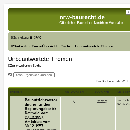
nrw-baurecht.de
Öffentliches Baurecht in Nordrhein-Westfalen
Schnellzugriff
FAQ
Startseite
Foren-Übersicht
Suche
Unbeantwortete Themen
Unbeantwortete Themen
Zur erweiterten Suche
S
E
u
r
c
w
Die Suche ergab 341 Tr
h
e
e
i
t
THEMEN
ANTWORTEN
ZUGRIFFE
LETZTER
e
r
L
Bauaufsichtsveror
von
Seba
A
Z
0
21213
t
e
dnung für den
02.05.20
e
t
Regierungsbezirk
S
n
u
z
u
Detmold vom
t
c
t
g
e
23.12.1957,
h
r
Amtsblatt vom
e
w
r
B
30.12.1957
e