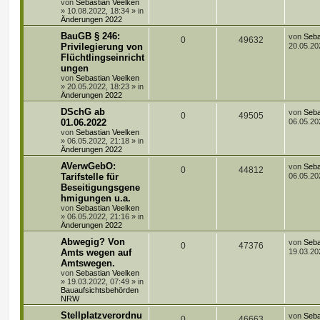
t
g
e
von
Sebastian Veelken
r
»
10.08.2022, 18:34
» in
e
e
w
r
B
Änderungen 2022
e
L
BauGB § 246:
n
i
von
Seba
o
i
A
Z
0
49632
e
t
Privilegierung von
20.05.20
t
r
r
f
Flüchtlingseinricht
n
u
z
a
ungen
t
g
t
f
t
g
e
von
Sebastian Veelken
r
»
20.05.2022, 18:23
» in
e
e
w
r
B
Änderungen 2022
e
L
DSchG ab
n
i
von
Seba
o
i
A
Z
0
49505
e
t
01.06.2022
06.05.20
t
r
r
f
von
Sebastian Veelken
n
u
z
a
»
06.05.2022, 21:18
» in
t
g
Änderungen 2022
t
f
t
g
e
r
L
AVerwGebO:
von
Seba
e
A
e
Z
0
44812
w
r
B
e
Tarifstelle für
06.05.20
e
t
Beseitigungsgene
n
n
u
i
o
i
z
t
hmigungen u.a.
t
r
t
g
r
f
e
von
Sebastian Veelken
a
r
»
06.05.2022, 21:16
» in
g
w
r
B
Änderungen 2022
t
f
e
L
Abwegig? Von
i
von
Seba
o
i
e
A
e
Z
0
47376
e
t
Amts wegen auf
19.03.20
t
r
r
f
Amtswegen.
n
n
u
z
a
von
Sebastian Veelken
t
g
t
f
»
19.03.2022, 07:49
» in
t
g
e
Bauaufsichtsbehörden
r
NRW
e
e
w
r
B
e
L
Stellplatzverordnu
von
Seba
n
i
A
Z
0
o
46663
i