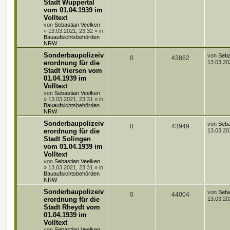
Stadt Wuppertal
n
u
z
g
t
f
vom 01.04.1939 im
t
t
g
e
Volltext
e
e
r
von
Sebastian Veelken
w
r
B
»
13.03.2021, 23:32
» in
n
e
Bauaufsichtsbehörden
i
o
i
NRW
t
r
L
Sonderbaupolizeiv
r
f
von
Seba
A
Z
0
43862
a
e
erordnung für die
13.03.20
g
t
t
f
Stadt Viersen vom
n
u
z
01.04.1939 im
t
e
e
t
g
e
Volltext
r
von
Sebastian Veelken
n
w
r
B
»
13.03.2021, 23:31
» in
e
Bauaufsichtsbehörden
i
o
i
NRW
t
r
L
Sonderbaupolizeiv
r
f
von
Seba
A
Z
0
43949
a
e
erordnung für die
13.03.20
g
t
t
f
Stadt Solingen
n
u
z
vom 01.04.1939 im
t
e
e
t
g
e
Volltext
r
von
Sebastian Veelken
n
w
r
B
»
13.03.2021, 23:31
» in
e
Bauaufsichtsbehörden
i
o
i
NRW
t
r
L
Sonderbaupolizeiv
r
f
von
Seba
A
Z
0
44004
a
e
erordnung für die
13.03.20
g
t
t
f
Stadt Rheydt vom
n
u
z
01.04.1939 im
t
e
e
t
g
e
Volltext
r
von
Sebastian Veelken