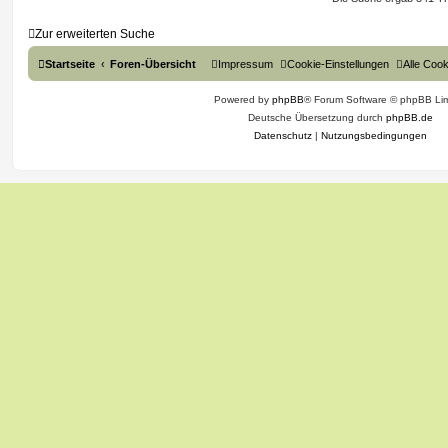
g
t
f
Zur erweiterten Suche
e
e
Startseite
Foren-Übersicht
Impressum
Cookie-Einstellungen
Alle Coo
n
Powered by
phpBB
® Forum Software © phpBB Lim
Deutsche Übersetzung durch
phpBB.de
Datenschutz
|
Nutzungsbedingungen