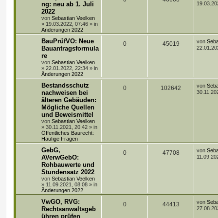
e
ng: neu ab 1. Juli
19.03.20
t
t
r
2022
n
u
r
f
z
a
von
Sebastian Veelken
t
g
»
19.03.2022, 07:46
» in
t
g
t
f
e
Änderungen 2022
r
w
r
B
e
e
L
BauPrüfVO: Neue
von
Seba
e
A
Z
0
45019
e
Bauantragsformula
22.01.20
i
o
i
n
t
t
re
n
u
z
r
r
f
von
Sebastian Veelken
t
a
»
22.01.2022, 22:34
» in
t
g
e
g
Änderungen 2022
t
f
r
w
r
B
L
Bestandsschutz
von
Seba
e
e
A
e
Z
0
102642
e
nachweisen bei
30.11.20
i
o
i
t
t
älteren Gebäuden:
n
n
u
z
r
r
f
Mögliche Quellen
t
a
t
g
e
und Beweismittel
g
t
f
r
von
Sebastian Veelken
w
r
B
»
30.11.2021, 20:42
» in
e
e
e
Öffentliches Baurecht:
i
o
i
Häufige Fragen
t
n
r
L
GebG,
r
f
von
Seba
A
Z
0
47708
a
e
AVerwGebO:
11.09.20
g
t
t
f
Rohbauwerte und
n
u
z
Stundensatz 2022
t
e
e
t
g
e
von
Sebastian Veelken
r
»
11.09.2021, 08:08
» in
n
w
r
B
Änderungen 2022
e
L
VwGO, RVG:
i
von
Seba
o
i
A
Z
0
44413
e
t
Rechtsanwaltsgeb
27.08.20
t
r
r
f
ühren prüfen
n
u