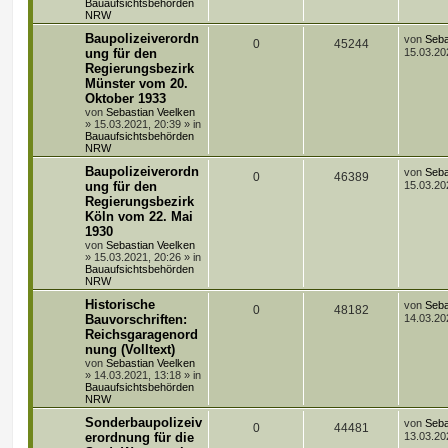
Bauaufsichtsbehörden
i
o
i
NRW
t
r
L
Baupolizeiverordn
r
f
von
Seba
A
Z
0
45244
a
e
ung für den
15.03.20
g
t
t
f
Regierungsbezirk
n
u
z
Münster vom 20.
t
e
e
t
g
e
Oktober 1933
r
von
Sebastian Veelken
n
w
r
B
»
15.03.2021, 20:39
» in
e
Bauaufsichtsbehörden
i
o
i
NRW
t
r
L
Baupolizeiverordn
r
f
von
Seba
A
Z
0
46389
a
e
ung für den
15.03.20
g
t
t
f
Regierungsbezirk
n
u
z
Köln vom 22. Mai
t
e
e
t
g
e
1930
r
von
Sebastian Veelken
n
w
r
B
»
15.03.2021, 20:26
» in
e
Bauaufsichtsbehörden
i
o
i
NRW
t
r
L
Historische
r
f
von
Seba
A
Z
0
48182
a
e
Bauvorschriften:
14.03.20
g
t
t
f
Reichsgaragenord
n
u
z
nung (Volltext)
t
e
e
t
g
e
von
Sebastian Veelken
r
»
14.03.2021, 13:18
» in
n
w
r
B
Bauaufsichtsbehörden
e
NRW
i
o
i
L
Sonderbaupolizeiv
t
von
Seba
A
Z
0
44481
e
r
erordnung für die
13.03.20
r
f
t
a