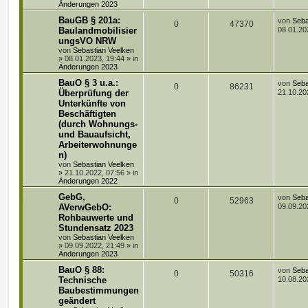
Änderungen 2023
r
e
e
w
r
B
L
BauGB § 201a:
von
Seba
e
A
Z
0
47370
e
Baulandmobilisier
08.01.20
n
i
o
i
t
t
ungsVO NRW
n
u
z
r
r
f
von
Sebastian Veelken
t
a
»
08.01.2023, 19:44
» in
t
g
e
g
Änderungen 2023
t
f
r
w
r
B
L
BauO § 3 u.a.:
von
Seba
e
e
A
e
Z
0
86231
e
Überprüfung der
21.10.20
i
o
i
t
t
Unterkünfte von
n
n
u
z
r
r
f
Beschäftigten
t
a
t
g
e
(durch Wohnungs-
g
t
f
r
und Bauaufsicht,
w
r
B
Arbeiterwohnunge
e
e
e
n)
i
o
i
t
von
Sebastian Veelken
n
r
»
21.10.2022, 07:56
» in
r
f
a
Änderungen 2022
g
t
f
L
GebG,
von
Seba
A
Z
0
52963
e
AVerwGebO:
09.09.20
e
e
t
Rohbauwerte und
n
u
z
Stundensatz 2023
n
t
t
g
e
von
Sebastian Veelken
r
»
09.09.2022, 21:49
» in
w
r
B
Änderungen 2023
e
L
BauO § 88:
i
von
Seba
o
i
A
Z
0
50316
e
t
Technische
10.08.20
t
r
r
f
Baubestimmungen
n
u
z
a
geändert
t
g
t
f