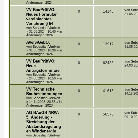
i
o
i
Änderungen 2024
t
r
r
f
L
VV BauPrüfVO:
von
Seba
A
Z
0
14146
a
e
Neues Formular
31.05.20
g
t
t
f
vereinfachtes
n
u
z
Verfahren § 64
t
e
e
t
g
e
von
Sebastian Veelken
r
»
31.05.2024, 10:40
» in
n
w
r
B
Änderungen 2024
e
L
AVerwGebO:
i
von
Seba
o
i
A
Z
0
13917
e
t
von
Sebastian Veelken
31.05.20
t
r
»
31.05.2024, 10:36
» in
r
f
n
u
z
a
Änderungen 2024
t
g
t
f
t
g
e
L
VV BauPrüfVO:
von
Seba
A
Z
0
62433
r
e
Neue
24.03.20
e
e
w
r
B
t
Antragsformulare
n
u
e
z
von
Sebastian Veelken
n
i
t
o
i
»
24.03.2024, 10:50
» in
t
g
t
e
Änderungen 2024
r
r
r
f
a
w
r
B
L
VV Technische
von
Seba
g
e
A
Z
0
41615
t
f
e
Baubestimmungen
14.11.20
i
o
i
t
t
von
Sebastian Veelken
n
u
e
e
z
r
»
14.11.2023, 20:53
» in
r
f
t
a
Änderungen 2023
t
g
e
n
g
t
f
r
L
AG BAuGB NRW:
von
Seba
A
Z
0
56575
w
r
B
e
5. Änderung -
09.10.20
e
e
e
t
Streichung der
n
u
i
o
i
z
t
Abstandsregelung
n
t
r
t
g
r
f
e
en Windenergie
a
r
von
Sebastian Veelken
g
B