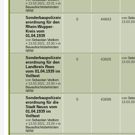
n
w
r
B
»
13.03.2021, 23:31
» in
e
Bauaufsichtsbehörden
i
o
i
NRW
t
r
L
Sonderbaupolizeiv
r
f
von
Seba
A
Z
0
44843
a
e
erordnung für den
13.03.20
g
t
t
f
Rhein-Wupper-
n
u
z
Kreis vom
t
e
e
t
g
e
01.04.1939
r
von
Sebastian Veelken
n
w
r
B
»
13.03.2021, 23:30
» in
e
Bauaufsichtsbehörden
i
o
i
NRW
t
r
L
Sonderbaupolizeiv
r
f
von
Seba
A
Z
0
43605
a
e
erordnung für den
13.03.20
g
t
t
f
Landkreis Rees
n
u
z
vom 01.04.1939 im
t
e
e
t
g
e
Volltext
r
von
Sebastian Veelken
n
w
r
B
»
13.03.2021, 23:30
» in
e
Bauaufsichtsbehörden
i
o
i
NRW
t
r
L
Sonderbaupolizeiv
r
f
von
Seba
A
Z
0
43698
a
e
erordnung für die
13.03.20
g
t
t
f
Stadt Neuss vom
n
u
z
01.04.1939 im
t
e
e
t
g
e
Volltext
r
von
Sebastian Veelken
n
w
r
B
»
13.03.2021, 23:29
» in
e
Bauaufsichtsbehörden
i
o
i
NRW
t