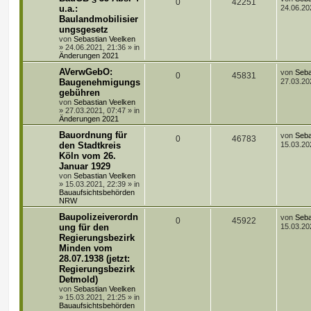
e
e
A
e
Z
0
42251
e
u.a.:
24.06.20
i
o
i
t
t
Baulandmobilisier
n
n
u
z
r
r
f
ungsgesetz
t
a
t
g
e
von
Sebastian Veelken
g
t
f
r
»
24.06.2021, 21:36
» in
w
r
B
Änderungen 2021
e
e
e
L
AVerwGebO:
i
von
Seba
o
i
A
Z
0
45831
e
t
Baugenehmigungs
27.03.20
n
t
r
r
f
gebühren
n
u
z
a
von
Sebastian Veelken
t
g
t
f
»
27.03.2021, 07:47
» in
t
g
e
Änderungen 2021
r
e
e
w
r
B
L
Bauordnung für
von
Seba
e
A
Z
0
46783
e
den Stadtkreis
15.03.20
n
i
o
i
t
t
Köln vom 26.
n
u
z
r
r
f
Januar 1929
t
a
t
g
e
von
Sebastian Veelken
g
t
f
r
»
15.03.2021, 22:39
» in
w
r
B
Bauaufsichtsbehörden
e
NRW
e
e
i
o
i
L
Baupolizeiverordn
t
von
Seba
n
A
Z
0
45922
e
r
ung für den
15.03.20
r
f
t
a
Regierungsbezirk
n
u
z
g
t
f
Minden vom
t
t
g
e
28.07.1938 (jetzt:
e
e
r
Regierungsbezirk
w
r
B
Detmold)
n
e
von
Sebastian Veelken
i
o
i
»
15.03.2021, 21:25
» in
t
Bauaufsichtsbehörden
r
r
f