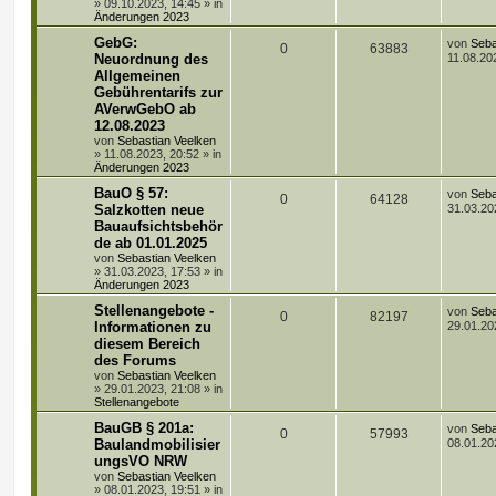
w
r
t
f
»
09.10.2023, 14:45
» in
e
Änderungen 2023
i
o
i
e
e
t
L
GebG:
von
Seba
A
Z
0
63883
r
e
r
f
Neuordnung des
11.08.20
n
a
t
Allgemeinen
n
u
g
z
t
f
Gebührentarifs zur
t
t
g
e
AVerwGebO ab
e
e
r
12.08.2023
w
r
B
von
Sebastian Veelken
n
e
»
11.08.2023, 20:52
» in
i
o
i
Änderungen 2023
t
r
r
f
L
BauO § 57:
von
Seba
A
Z
0
64128
a
e
Salzkotten neue
31.03.20
g
t
t
f
Bauaufsichtsbehör
n
u
z
de ab 01.01.2025
t
e
e
t
g
e
von
Sebastian Veelken
r
»
31.03.2023, 17:53
» in
n
w
r
B
Änderungen 2023
e
L
Stellenangebote -
i
von
Seba
o
i
A
Z
0
82197
e
t
Informationen zu
29.01.20
t
r
r
f
diesem Bereich
n
u
z
a
des Forums
t
g
t
f
t
g
e
von
Sebastian Veelken
r
»
29.01.2023, 21:08
» in
e
e
w
r
B
Stellenangebote
e
L
BauGB § 201a:
n
i
von
Seba
o
i
A
Z
0
57993
e
t
Baulandmobilisier
08.01.20
t
r
r
f
ungsVO NRW
n
u
z
a
von
Sebastian Veelken
t
g
t
f
»
08.01.2023, 19:51
» in
t
g
e