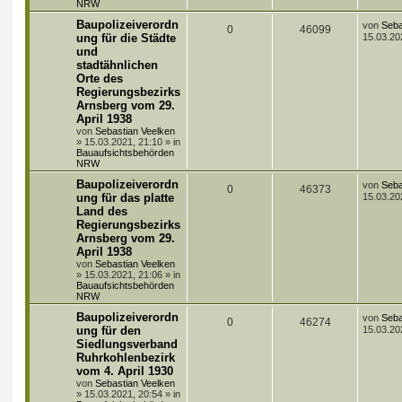
NRW
a
g
t
f
L
Baupolizeiverordn
von
Seba
A
Z
0
46099
e
ung für die Städte
15.03.20
t
e
e
und
n
u
z
stadtähnlichen
t
n
t
g
e
Orte des
r
Regierungsbezirks
w
r
B
Arnsberg vom 29.
e
April 1938
i
o
i
t
von
Sebastian Veelken
r
»
15.03.2021, 21:10
» in
r
f
a
Bauaufsichtsbehörden
g
NRW
t
f
L
Baupolizeiverordn
von
Seba
A
Z
0
46373
e
e
e
ung für das platte
15.03.20
t
Land des
n
u
n
z
Regierungsbezirks
t
t
g
e
Arnsberg vom 29.
r
April 1938
w
r
B
von
Sebastian Veelken
e
»
15.03.2021, 21:06
» in
i
o
i
Bauaufsichtsbehörden
t
NRW
r
r
f
a
L
Baupolizeiverordn
von
Seba
A
Z
0
46274
g
e
t
f
ung für den
15.03.20
t
Siedlungsverband
n
u
z
e
e
Ruhrkohlenbezirk
t
t
g
e
vom 4. April 1930
n
r
von
Sebastian Veelken
w
r
B
»
15.03.2021, 20:54
» in
e