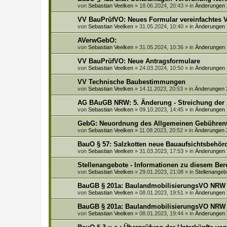
von
Sebastian Veelken
»
18.06.2024, 20:43
» in
Änderungen
VV BauPrüfVO: Neues Formular vereinfachtes V
von
Sebastian Veelken
»
31.05.2024, 10:40
» in
Änderungen
AVerwGebO:
von
Sebastian Veelken
»
31.05.2024, 10:36
» in
Änderungen
VV BauPrüfVO: Neue Antragsformulare
von
Sebastian Veelken
»
24.03.2024, 10:50
» in
Änderungen
VV Technische Baubestimmungen
von
Sebastian Veelken
»
14.11.2023, 20:53
» in
Änderungen 
AG BAuGB NRW: 5. Änderung - Streichung der
von
Sebastian Veelken
»
09.10.2023, 14:45
» in
Änderungen
GebG: Neuordnung des Allgemeinen Gebührenta
von
Sebastian Veelken
»
11.08.2023, 20:52
» in
Änderungen 
BauO § 57: Salzkotten neue Bauaufsichtsbehörd
von
Sebastian Veelken
»
31.03.2023, 17:53
» in
Änderungen
Stellenangebote - Informationen zu diesem Be
von
Sebastian Veelken
»
29.01.2023, 21:08
» in
Stellenangeb
BauGB § 201a: BaulandmobilisierungsVO NRW
von
Sebastian Veelken
»
08.01.2023, 19:51
» in
Änderungen
BauGB § 201a: BaulandmobilisierungsVO NRW
von
Sebastian Veelken
»
08.01.2023, 19:44
» in
Änderungen