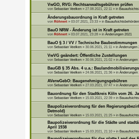
VwGO, RVG: Rechtsanwaltsgebühren prüfen
von
Sebastian Veelken
»
27.08.2021, 22:11
» in
Bauaufsicht
Änderungsbauordnung in Kraft getreten
von
Röhnert
»
03.07.2021, 23:33
» in
Bauaufsichtsbehörd
BauO NRW - Änderung ist in Kraft getreten
von
Röhnert
»
03.07.2021, 23:28
» in
Änderungen 2021
BauO § 3 / VV / Technische Baubestimmungen
von
Sebastian Veelken
»
30.06.2021, 21:11
» in
Änderungen 
VwVG geändert: Öffentliche Zustellungen
von
Sebastian Veelken
»
30.06.2021, 21:02
» in
Änderungen
BauGB § 35 Abs. 4 u.a.: Baulandmobilisierung
von
Sebastian Veelken
»
24.06.2021, 21:36
» in
Änderungen
AVerwGebO: Baugenehmigungsgebühren
von
Sebastian Veelken
»
27.03.2021, 07:47
» in
Änderungen
Bauordnung für den Stadtkreis Köln vom 26. J
von
Sebastian Veelken
»
15.03.2021, 22:39
» in
Bauaufsich
Baupolizeiverordnung für den Regierungsbezirk
Detmold)
von
Sebastian Veelken
»
15.03.2021, 21:25
» in
Bauaufsich
Baupolizeiverordnung für die Städte und stadt
April 1938
von
Sebastian Veelken
»
15.03.2021, 21:10
» in
Bauaufsich
Baupolizeiverordnung für das platte Land des 