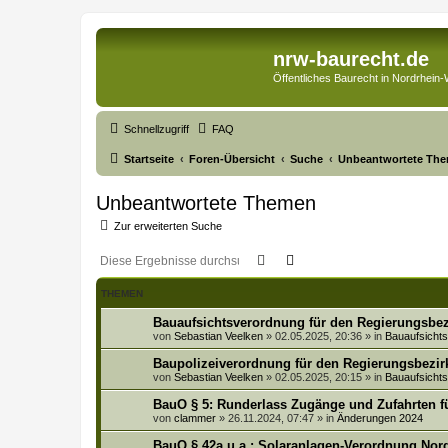
nrw-baurecht.de
Öffentliches Baurecht in Nordrhein-
Schnellzugriff
FAQ
Startseite
Foren-Übersicht
Suche
Unbeantwortete Th
Unbeantwortete Themen
Zur erweiterten Suche
Suche
Erweiterte Suche
THEMEN
Bauaufsichtsverordnung für den Regierungsbez
von
Sebastian Veelken
»
02.05.2025, 20:36
» in
Bauaufsich
Baupolizeiverordnung für den Regierungsbezir
von
Sebastian Veelken
»
02.05.2025, 20:15
» in
Bauaufsich
BauO § 5: Runderlass Zugänge und Zufahrten f
von
clammer
»
26.11.2024, 07:47
» in
Änderungen 2024
BauO § 42a u.a.: Solaranlagen-Verordnung No