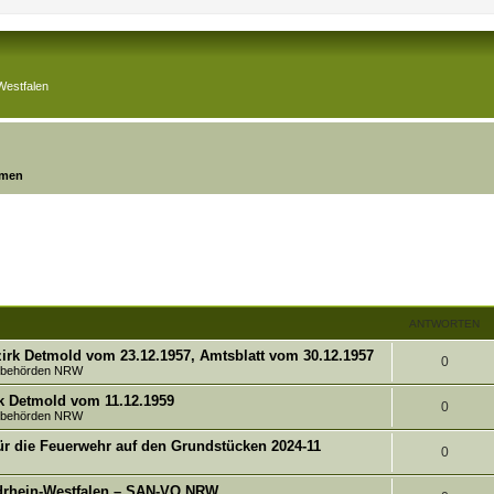
Westfalen
emen
ANTWORTEN
irk Detmold vom 23.12.1957, Amtsblatt vom 30.12.1957
A
0
tsbehörden NRW
n
k Detmold vom 11.12.1959
A
0
tsbehörden NRW
t
n
ür die Feuerwehr auf den Grundstücken 2024-11
w
A
0
t
o
n
rdrhein-Westfalen – SAN-VO NRW
w