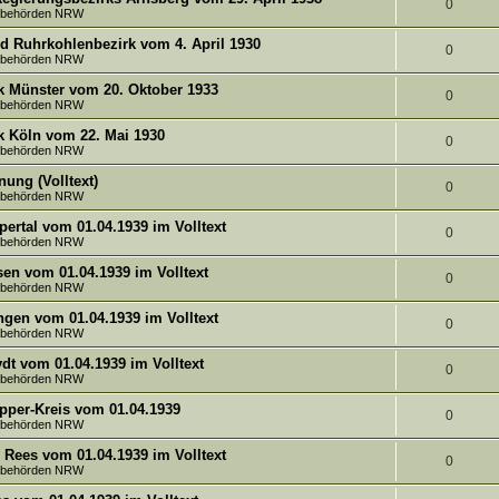
o
t
A
0
tsbehörden NRW
t
n
r
w
n
d Ruhrkohlenbezirk vom 4. April 1930
e
A
0
tsbehörden NRW
t
o
t
n
n
k Münster vom 20. Oktober 1933
e
r
w
A
0
tsbehörden NRW
t
n
t
o
n
k Köln vom 22. Mai 1930
w
A
0
e
r
tsbehörden NRW
t
o
n
n
t
ung (Volltext)
w
A
0
r
tsbehörden NRW
t
e
o
n
t
ertal vom 01.04.1939 im Volltext
w
A
0
n
r
tsbehörden NRW
t
e
o
n
t
sen vom 01.04.1939 im Volltext
w
A
0
n
r
tsbehörden NRW
t
e
o
n
t
ngen vom 01.04.1939 im Volltext
w
A
0
n
r
tsbehörden NRW
t
e
o
n
t
dt vom 01.04.1939 im Volltext
w
A
0
n
r
tsbehörden NRW
t
e
o
n
t
pper-Kreis vom 01.04.1939
w
A
0
n
r
tsbehörden NRW
t
e
o
n
t
Rees vom 01.04.1939 im Volltext
w
A
0
n
r
tsbehörden NRW
t
e
o
n
t