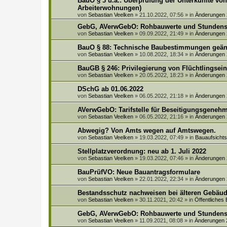
BauO § 3 u.a.: Überprüfung der Unterkünfte vo
Arbeiterwohnungen)
von
Sebastian Veelken
»
21.10.2022, 07:56
» in
Änderungen
GebG, AVerwGebO: Rohbauwerte und Stundens
von
Sebastian Veelken
»
09.09.2022, 21:49
» in
Änderungen
BauO § 88: Technische Baubestimmungen geän
von
Sebastian Veelken
»
10.08.2022, 18:34
» in
Änderungen
BauGB § 246: Privilegierung von Flüchtlingsei
von
Sebastian Veelken
»
20.05.2022, 18:23
» in
Änderungen
DSchG ab 01.06.2022
von
Sebastian Veelken
»
06.05.2022, 21:18
» in
Änderungen
AVerwGebO: Tarifstelle für Beseitigungsgeneh
von
Sebastian Veelken
»
06.05.2022, 21:16
» in
Änderungen
Abwegig? Von Amts wegen auf Amtswegen.
von
Sebastian Veelken
»
19.03.2022, 07:49
» in
Bauaufsich
Stellplatzverordnung: neu ab 1. Juli 2022
von
Sebastian Veelken
»
19.03.2022, 07:46
» in
Änderungen
BauPrüfVO: Neue Bauantragsformulare
von
Sebastian Veelken
»
22.01.2022, 22:34
» in
Änderungen
Bestandsschutz nachweisen bei älteren Gebäud
von
Sebastian Veelken
»
30.11.2021, 20:42
» in
Öffentliches
GebG, AVerwGebO: Rohbauwerte und Stundens
von
Sebastian Veelken
»
11.09.2021, 08:08
» in
Änderungen 