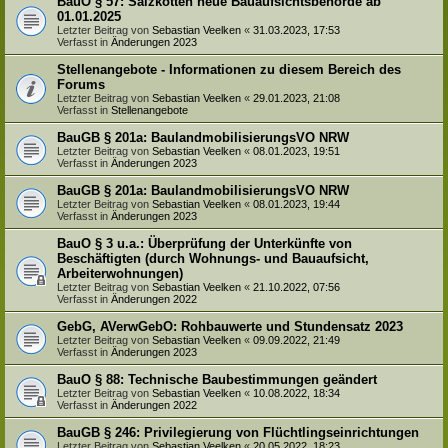
BauO § 57: Salzkotten neue Bauaufsichtsbehörde ab
01.01.2025
Letzter Beitrag von
Sebastian Veelken
«
31.03.2023, 17:53
Verfasst in
Änderungen 2023
Stellenangebote - Informationen zu diesem Bereich des
Forums
Letzter Beitrag von
Sebastian Veelken
«
29.01.2023, 21:08
Verfasst in
Stellenangebote
BauGB § 201a: BaulandmobilisierungsVO NRW
Letzter Beitrag von
Sebastian Veelken
«
08.01.2023, 19:51
Verfasst in
Änderungen 2023
BauGB § 201a: BaulandmobilisierungsVO NRW
Letzter Beitrag von
Sebastian Veelken
«
08.01.2023, 19:44
Verfasst in
Änderungen 2023
BauO § 3 u.a.: Überprüfung der Unterkünfte von
Beschäftigten (durch Wohnungs- und Bauaufsicht,
Arbeiterwohnungen)
Letzter Beitrag von
Sebastian Veelken
«
21.10.2022, 07:56
Verfasst in
Änderungen 2022
GebG, AVerwGebO: Rohbauwerte und Stundensatz 2023
Letzter Beitrag von
Sebastian Veelken
«
09.09.2022, 21:49
Verfasst in
Änderungen 2023
BauO § 88: Technische Baubestimmungen geändert
Letzter Beitrag von
Sebastian Veelken
«
10.08.2022, 18:34
Verfasst in
Änderungen 2022
BauGB § 246: Privilegierung von Flüchtlingseinrichtungen
Letzter Beitrag von
Sebastian Veelken
«
20.05.2022, 18:23