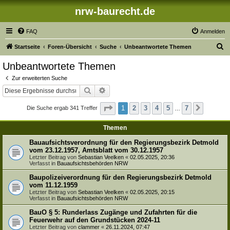
nrw-baurecht.de
FAQ
Anmelden
S
Startseite
Foren-Übersicht
Suche
Unbeantwortete Themen
u
Unbeantwortete Themen
c
Zur erweiterten Suche
h
Suche
Erweiterte Suche
e
Seite
1
von
7
1
2
3
4
5
7
Die Suche ergab 341 Treffer
Nächste
…
Themen
Bauaufsichtsverordnung für den Regierungsbezirk Detmold
vom 23.12.1957, Amtsblatt vom 30.12.1957
Letzter Beitrag von
Sebastian Veelken
«
02.05.2025, 20:36
Verfasst in
Bauaufsichtsbehörden NRW
Baupolizeiverordnung für den Regierungsbezirk Detmold
vom 11.12.1959
Letzter Beitrag von
Sebastian Veelken
«
02.05.2025, 20:15
Verfasst in
Bauaufsichtsbehörden NRW
BauO § 5: Runderlass Zugänge und Zufahrten für die
Feuerwehr auf den Grundstücken 2024-11
Letzter Beitrag von
clammer
«
26.11.2024, 07:47