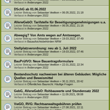
Verfasst in
Änderungen 2022
DSchG ab 01.06.2022
Letzter Beitrag von
Sebastian Veelken
«
06.05.2022, 21:18
Verfasst in
Änderungen 2022
AVerwGebO: Tarifstelle für Beseitigungsgenehmigungen u.a.
Letzter Beitrag von
Sebastian Veelken
«
06.05.2022, 21:16
Verfasst in
Änderungen 2022
Abwegig? Von Amts wegen auf Amtswegen.
Letzter Beitrag von
Sebastian Veelken
«
19.03.2022, 07:49
Verfasst in
Bauaufsichtsbehörden NRW
Stellplatzverordnung: neu ab 1. Juli 2022
Letzter Beitrag von
Sebastian Veelken
«
19.03.2022, 07:46
Verfasst in
Änderungen 2022
BauPrüfVO: Neue Bauantragsformulare
Letzter Beitrag von
Sebastian Veelken
«
22.01.2022, 22:34
Verfasst in
Änderungen 2022
Bestandsschutz nachweisen bei älteren Gebäuden: Mögliche
Quellen und Beweismittel
Letzter Beitrag von
Sebastian Veelken
«
30.11.2021, 20:42
Verfasst in
Öffentliches Baurecht: Häufige Fragen
GebG, AVerwGebO: Rohbauwerte und Stundensatz 2022
Letzter Beitrag von
Sebastian Veelken
«
11.09.2021, 08:08
Verfasst in
Änderungen 2022
VwGO, RVG: Rechtsanwaltsgebühren prüfen
Letzter Beitrag von
Sebastian Veelken
«
27.08.2021, 22:11