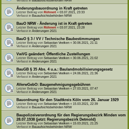
Verfasst in
Bauaufsichtsbehörden NRW
Änderungsbauordnung in Kraft getreten
Letzter Beitrag von
Röhnert
«
03.07.2021, 23:33
Verfasst in
Bauaufsichtsbehörden NRW
BauO NRW - Änderung ist in Kraft getreten
Letzter Beitrag von
Röhnert
«
03.07.2021, 23:28
Verfasst in
Änderungen 2021
BauO § 3 / VV / Technische Baubestimmungen
Letzter Beitrag von
Sebastian Veelken
«
30.06.2021, 21:11
Verfasst in
Änderungen 2021
VwVG geändert: Öffentliche Zustellungen
Letzter Beitrag von
Sebastian Veelken
«
30.06.2021, 21:02
Verfasst in
Änderungen 2021
BauGB § 35 Abs. 4 u.a.: Baulandmobilisierungsgesetz
Letzter Beitrag von
Sebastian Veelken
«
24.06.2021, 21:36
Verfasst in
Änderungen 2021
AVerwGebO: Baugenehmigungsgebühren
Letzter Beitrag von
Sebastian Veelken
«
27.03.2021, 07:47
Verfasst in
Änderungen 2021
Bauordnung für den Stadtkreis Köln vom 26. Januar 1929
Letzter Beitrag von
Sebastian Veelken
«
15.03.2021, 22:39
Verfasst in
Bauaufsichtsbehörden NRW
Baupolizeiverordnung für den Regierungsbezirk Minden vom
28.07.1938 (jetzt: Regierungsbezirk Detmold)
Letzter Beitrag von
Sebastian Veelken
«
15.03.2021, 21:25
Verfasst in
Bauaufsichtsbehörden NRW