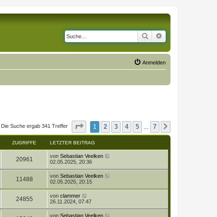
Suche
Erweiterte Suche
Anmelden
Seite
1
von
7
1
2
3
4
5
7
Die Suche ergab 341 Treffer
Nächste
…
ZUGRIFFE
LETZTER BEITRAG
L
von
Sebastian Veelken
Z
20961
e
02.05.2025, 20:36
t
u
z
L
von
Sebastian Veelken
Z
11488
t
e
02.05.2025, 20:15
g
e
t
r
u
z
L
von
clammer
r
B
Z
24855
t
e
26.11.2024, 07:47
e
g
e
t
i
i
r
u
z
t
L
von
Sebastian Veelken
r
B