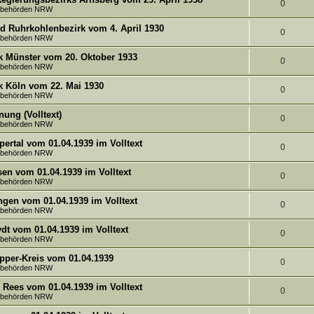
e
o
t
A
0
tsbehörden NRW
t
n
r
w
n
d Ruhrkohlenbezirk vom 4. April 1930
e
A
0
tsbehörden NRW
t
o
t
n
n
k Münster vom 20. Oktober 1933
e
r
w
A
0
tsbehörden NRW
t
n
t
o
n
k Köln vom 22. Mai 1930
w
A
0
e
r
tsbehörden NRW
t
o
n
n
t
ung (Volltext)
w
A
0
r
tsbehörden NRW
t
e
o
n
t
ertal vom 01.04.1939 im Volltext
w
A
0
n
r
tsbehörden NRW
t
e
o
n
t
sen vom 01.04.1939 im Volltext
w
A
0
n
r
tsbehörden NRW
t
e
o
n
t
ngen vom 01.04.1939 im Volltext
w
A
0
n
r
tsbehörden NRW
t
e
o
n
t
dt vom 01.04.1939 im Volltext
w
A
0
n
r
tsbehörden NRW
t
e
o
n
t
pper-Kreis vom 01.04.1939
w
A
0
n
r
tsbehörden NRW
t
e
o
n
t
Rees vom 01.04.1939 im Volltext
w
A
0
n
r
tsbehörden NRW
t
e
o
n
t