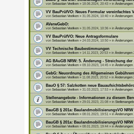
von
Sebastian Veelken
»
18.06.2024, 20:43
» in
Änderungen
VV BauPrüfVO: Neues Formular vereinfachtes V
von
Sebastian Veelken
»
31.05.2024, 10:40
» in
Änderungen
AVerwGebO:
von
Sebastian Veelken
»
31.05.2024, 10:36
» in
Änderungen
VV BauPrüfVO: Neue Antragsformulare
von
Sebastian Veelken
»
24.03.2024, 10:50
» in
Änderungen
VV Technische Baubestimmungen
von
Sebastian Veelken
»
14.11.2023, 20:53
» in
Änderungen 
AG BAuGB NRW: 5. Änderung - Streichung der
von
Sebastian Veelken
»
09.10.2023, 14:45
» in
Änderungen
GebG: Neuordnung des Allgemeinen Gebührenta
von
Sebastian Veelken
»
11.08.2023, 20:52
» in
Änderungen 
BauO § 57: Salzkotten neue Bauaufsichtsbehörd
von
Sebastian Veelken
»
31.03.2023, 17:53
» in
Änderungen
Stellenangebote - Informationen zu diesem Be
von
Sebastian Veelken
»
29.01.2023, 21:08
» in
Stellenangeb
BauGB § 201a: BaulandmobilisierungsVO NRW
von
Sebastian Veelken
»
08.01.2023, 19:51
» in
Änderungen
BauGB § 201a: BaulandmobilisierungsVO NRW
von
Sebastian Veelken
»
08.01.2023, 19:44
» in
Änderungen