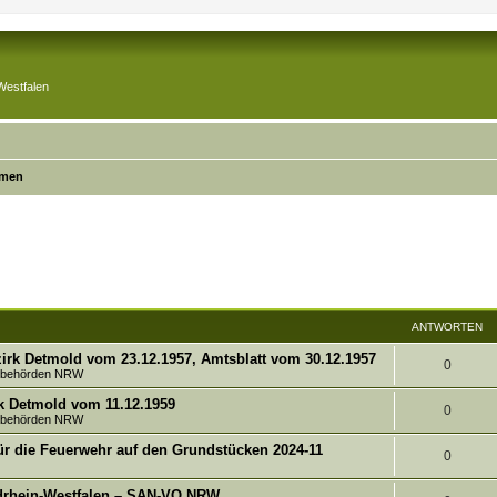
Westfalen
emen
ANTWORTEN
irk Detmold vom 23.12.1957, Amtsblatt vom 30.12.1957
A
0
tsbehörden NRW
n
k Detmold vom 11.12.1959
A
0
tsbehörden NRW
t
n
ür die Feuerwehr auf den Grundstücken 2024-11
w
A
0
t
o
n
rdrhein-Westfalen – SAN-VO NRW
w