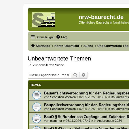
nrw-baurecht.de
Öffentliches Baurecht in Nordrhein-
Schnellzugriff
FAQ
Startseite
Foren-Übersicht
Suche
Unbeantwortete Th
Unbeantwortete Themen
Zur erweiterten Suche
Suche
Erweiterte Suche
THEMEN
Bauaufsichtsverordnung für den Regierungsbez
von
Sebastian Veelken
»
02.05.2025, 20:36
» in
Bauaufsich
Baupolizeiverordnung für den Regierungsbezir
von
Sebastian Veelken
»
02.05.2025, 20:15
» in
Bauaufsich
BauO § 5: Runderlass Zugänge und Zufahrten f
von
clammer
»
26.11.2024, 07:47
» in
Änderungen 2024
BauO § 42a u.a.: Solaranlagen-Verordnung No