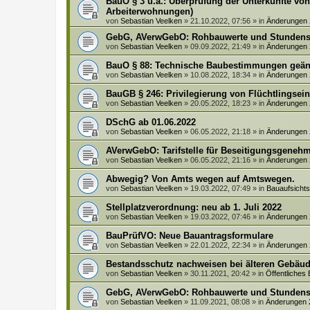
BauO § 3 u.a.: Überprüfung der Unterkünfte vo
Arbeiterwohnungen)
von
Sebastian Veelken
»
21.10.2022, 07:56
» in
Änderungen
GebG, AVerwGebO: Rohbauwerte und Stundens
von
Sebastian Veelken
»
09.09.2022, 21:49
» in
Änderungen
BauO § 88: Technische Baubestimmungen geän
von
Sebastian Veelken
»
10.08.2022, 18:34
» in
Änderungen
BauGB § 246: Privilegierung von Flüchtlingsei
von
Sebastian Veelken
»
20.05.2022, 18:23
» in
Änderungen
DSchG ab 01.06.2022
von
Sebastian Veelken
»
06.05.2022, 21:18
» in
Änderungen
AVerwGebO: Tarifstelle für Beseitigungsgeneh
von
Sebastian Veelken
»
06.05.2022, 21:16
» in
Änderungen
Abwegig? Von Amts wegen auf Amtswegen.
von
Sebastian Veelken
»
19.03.2022, 07:49
» in
Bauaufsich
Stellplatzverordnung: neu ab 1. Juli 2022
von
Sebastian Veelken
»
19.03.2022, 07:46
» in
Änderungen
BauPrüfVO: Neue Bauantragsformulare
von
Sebastian Veelken
»
22.01.2022, 22:34
» in
Änderungen
Bestandsschutz nachweisen bei älteren Gebäud
von
Sebastian Veelken
»
30.11.2021, 20:42
» in
Öffentliches
GebG, AVerwGebO: Rohbauwerte und Stundens
von
Sebastian Veelken
»
11.09.2021, 08:08
» in
Änderungen 