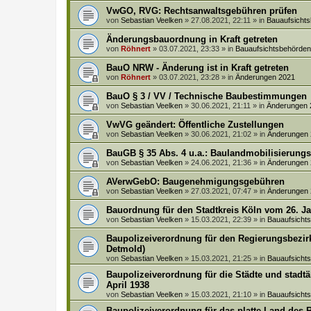
VwGO, RVG: Rechtsanwaltsgebühren prüfen
von
Sebastian Veelken
»
27.08.2021, 22:11
» in
Bauaufsicht
Änderungsbauordnung in Kraft getreten
von
Röhnert
»
03.07.2021, 23:33
» in
Bauaufsichtsbehörd
BauO NRW - Änderung ist in Kraft getreten
von
Röhnert
»
03.07.2021, 23:28
» in
Änderungen 2021
BauO § 3 / VV / Technische Baubestimmungen
von
Sebastian Veelken
»
30.06.2021, 21:11
» in
Änderungen 
VwVG geändert: Öffentliche Zustellungen
von
Sebastian Veelken
»
30.06.2021, 21:02
» in
Änderungen
BauGB § 35 Abs. 4 u.a.: Baulandmobilisierung
von
Sebastian Veelken
»
24.06.2021, 21:36
» in
Änderungen
AVerwGebO: Baugenehmigungsgebühren
von
Sebastian Veelken
»
27.03.2021, 07:47
» in
Änderungen
Bauordnung für den Stadtkreis Köln vom 26. J
von
Sebastian Veelken
»
15.03.2021, 22:39
» in
Bauaufsich
Baupolizeiverordnung für den Regierungsbezirk
Detmold)
von
Sebastian Veelken
»
15.03.2021, 21:25
» in
Bauaufsich
Baupolizeiverordnung für die Städte und stadt
April 1938
von
Sebastian Veelken
»
15.03.2021, 21:10
» in
Bauaufsich
Baupolizeiverordnung für das platte Land des 