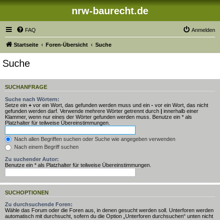
nrw-baurecht.de
FAQ
Anmelden
Startseite
Foren-Übersicht
Suche
Suche
SUCHANFRAGE
Suche nach Wörtern:
Setze ein
+
vor ein Wort, das gefunden werden muss und ein
-
vor ein Wort, das nicht
gefunden werden darf. Verwende mehrere Wörter getrennt durch
|
innerhalb einer
Klammer, wenn nur eines der Wörter gefunden werden muss. Benutze ein * als
Platzhalter für teilweise Übereinstimmungen.
Nach allen Begriffen suchen oder Suche wie angegeben verwenden
Nach einem Begriff suchen
Zu suchender Autor:
Benutze ein * als Platzhalter für teilweise Übereinstimmungen.
SUCHOPTIONEN
Zu durchsuchende Foren:
Wähle das Forum oder die Foren aus, in denen gesucht werden soll. Unterforen werden
automatisch mit durchsucht, sofern du die Option „Unterforen durchsuchen“ unten nicht