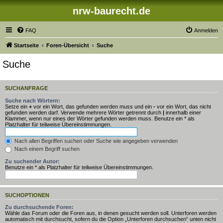
nrw-baurecht.de
FAQ
Anmelden
Startseite
Foren-Übersicht
Suche
Suche
SUCHANFRAGE
Suche nach Wörtern:
Setze ein
+
vor ein Wort, das gefunden werden muss und ein
-
vor ein Wort, das nicht
gefunden werden darf. Verwende mehrere Wörter getrennt durch
|
innerhalb einer
Klammer, wenn nur eines der Wörter gefunden werden muss. Benutze ein * als
Platzhalter für teilweise Übereinstimmungen.
Nach allen Begriffen suchen oder Suche wie angegeben verwenden
Nach einem Begriff suchen
Zu suchender Autor:
Benutze ein * als Platzhalter für teilweise Übereinstimmungen.
SUCHOPTIONEN
Zu durchsuchende Foren:
Wähle das Forum oder die Foren aus, in denen gesucht werden soll. Unterforen werden
automatisch mit durchsucht, sofern du die Option „Unterforen durchsuchen“ unten nicht