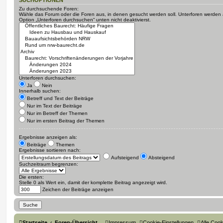
Zu durchsuchende Foren:
Wähle das Forum oder die Foren aus, in denen gesucht werden soll. Unterforen werden a
Option „Unterforen durchsuchen“ unten nicht deaktivierst.
Unterforen durchsuchen:
Ja
Nein
Innerhalb suchen:
Betreff und Text der Beiträge
Nur im Text der Beiträge
Nur im Betreff der Themen
Nur im ersten Beitrag der Themen
Ergebnisse anzeigen als:
Beiträge
Themen
Ergebnisse sortieren nach:
Aufsteigend
Absteigend
Suchzeitraum begrenzen:
Die ersten:
Stelle 0 als Wert ein, damit der komplette Beitrag angezeigt wird.
Zeichen der Beiträge anzeigen
Startseite
Foren-Übersicht
Impressum
Cookie-Einstellungen
Alle Coo