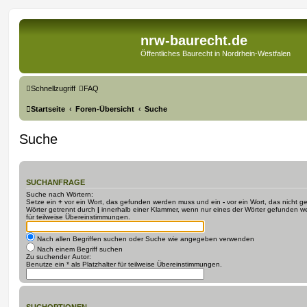
nrw-baurecht.de
Öffentliches Baurecht in Nordrhein-Westfalen
Schnellzugriff
FAQ
Startseite
Foren-Übersicht
Suche
Suche
SUCHANFRAGE
Suche nach Wörtern:
Setze ein
+
vor ein Wort, das gefunden werden muss und ein
-
vor ein Wort, das nicht 
Wörter getrennt durch
|
innerhalb einer Klammer, wenn nur eines der Wörter gefunden we
für teilweise Übereinstimmungen.
Nach allen Begriffen suchen oder Suche wie angegeben verwenden
Nach einem Begriff suchen
Zu suchender Autor:
Benutze ein * als Platzhalter für teilweise Übereinstimmungen.
SUCHOPTIONEN