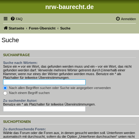
nrw-baurecht.de
FAQ
Anmelden
Startseite
Foren-Übersicht
Suche
Suche
SUCHANFRAGE
Suche nach Wörtern:
Setze ein
+
vor ein Wort, das gefunden werden muss und ein
-
vor ein Wort, das nicht
gefunden werden darf. Verwende mehrere Wörter getrennt durch
|
innerhalb einer
Klammer, wenn nur eines der Wörter gefunden werden muss. Benutze ein * als
Platzhalter für teilweise Übereinstimmungen.
Nach allen Begriffen suchen oder Suche wie angegeben verwenden
Nach einem Begriff suchen
Zu suchender Autor:
Benutze ein * als Platzhalter für teilweise Übereinstimmungen.
SUCHOPTIONEN
Zu durchsuchende Foren:
Wähle das Forum oder die Foren aus, in denen gesucht werden soll. Unterforen werden
automatisch mit durchsucht, sofern du die Option „Unterforen durchsuchen“ unten nicht