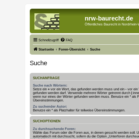
nrw-baurecht.de
Öffentliches Baurecht in Nordrhein-
Schnellzugriff
FAQ
Startseite
Foren-Übersicht
Suche
Suche
SUCHANFRAGE
Suche nach Wörtern:
Setze ein
+
vor ein Wort, das gefunden werden muss und ein
-
vor ein 
gefunden werden darf. Verwende mehrere Wörter getrennt durch
|
inne
wenn nur eines der Wörter gefunden werden muss. Benutze ein * als Pla
Übereinstimmungen.
Zu suchender Autor:
Benutze ein * als Platzhalter für teilweise Übereinstimmungen.
SUCHOPTIONEN
Zu durchsuchende Foren:
Wähle das Forum oder die Foren aus, in denen gesucht werden soll. 
automatisch mit durchsucht, sofern du die Option „Unterforen durchsu