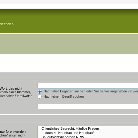
Westfalen
Wort, das nicht
Nach allen Begriffen suchen oder Suche wie angegeben verwe
rhalb einer Klammer,
tzhalter für teilweise
Nach einem Begriff suchen
Unterforen werden
chen“ unten nicht