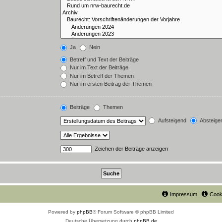
Ja
Nein
Betreff und Text der Beiträge
Nur im Text der Beiträge
Nur im Betreff der Themen
Nur im ersten Beitrag der Themen
Beiträge
Themen
Aufsteigend
Absteige
Zeichen der Beiträge anzeigen
Impressum
Cook
Powered by
phpBB
® Forum Software © phpBB Limited
Deutsche Übersetzung durch
phpBB.de