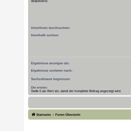
deaktivierst.
Unterforen durchsuchen:
Innerhalb suchen:
Ergebnisse anzeigen als:
Ergebnisse sortieren nach:
Suchzeitraum begrenzen:
Die ersten:
Stelle 0 als Wert ein, damit der komplette Beitrag angezeigt wird.
Startseite
Foren-Übersicht