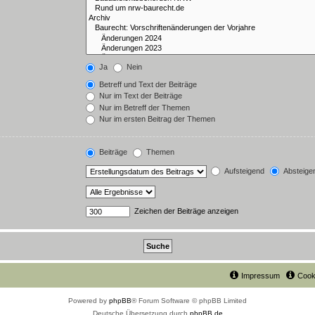
Ja
Nein
Betreff und Text der Beiträge
Nur im Text der Beiträge
Nur im Betreff der Themen
Nur im ersten Beitrag der Themen
Beiträge
Themen
Aufsteigend
Absteige
Zeichen der Beiträge anzeigen
Impressum
Cook
Powered by
phpBB
® Forum Software © phpBB Limited
Deutsche Übersetzung durch
phpBB.de