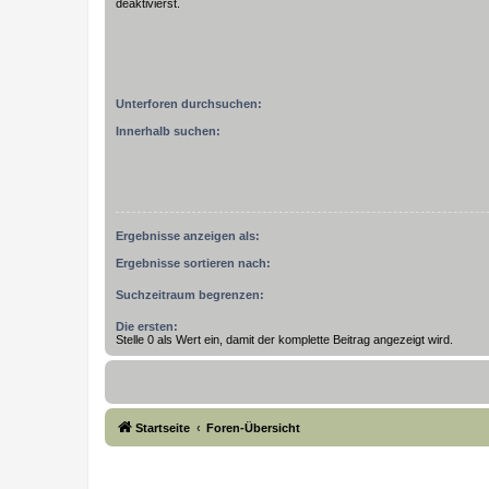
deaktivierst.
Unterforen durchsuchen:
Innerhalb suchen:
Ergebnisse anzeigen als:
Ergebnisse sortieren nach:
Suchzeitraum begrenzen:
Die ersten:
Stelle 0 als Wert ein, damit der komplette Beitrag angezeigt wird.
Startseite
Foren-Übersicht