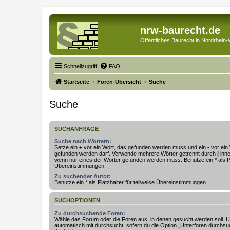
nrw-baurecht.de
Öffentliches Baurecht in Nordrhein-
Schnellzugriff
FAQ
Startseite
Foren-Übersicht
Suche
Suche
SUCHANFRAGE
Suche nach Wörtern:
Setze ein
+
vor ein Wort, das gefunden werden muss und ein
-
vor ein 
gefunden werden darf. Verwende mehrere Wörter getrennt durch
|
inne
wenn nur eines der Wörter gefunden werden muss. Benutze ein * als Pla
Übereinstimmungen.
Zu suchender Autor:
Benutze ein * als Platzhalter für teilweise Übereinstimmungen.
SUCHOPTIONEN
Zu durchsuchende Foren:
Wähle das Forum oder die Foren aus, in denen gesucht werden soll. 
automatisch mit durchsucht, sofern du die Option „Unterforen durchsu