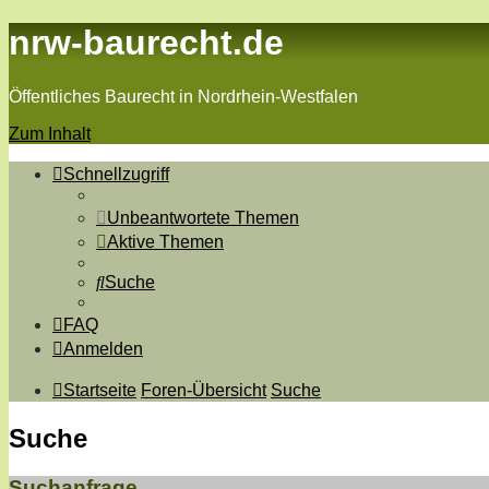
nrw-baurecht.de
Öffentliches Baurecht in Nordrhein-Westfalen
Zum Inhalt
Schnellzugriff
Unbeantwortete Themen
Aktive Themen
Suche
FAQ
Anmelden
Startseite
Foren-Übersicht
Suche
Suche
Suchanfrage