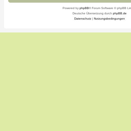
Powered by
phpBB
® Forum Software © phpBB Lim
Deutsche Übersetzung durch
phpBB.de
Datenschutz
|
Nutzungsbedingungen