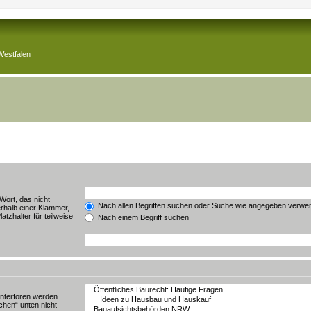
Westfalen
Wort, das nicht
Nach allen Begriffen suchen oder Suche wie angegeben verwe
rhalb einer Klammer,
tzhalter für teilweise
Nach einem Begriff suchen
Unterforen werden
chen“ unten nicht