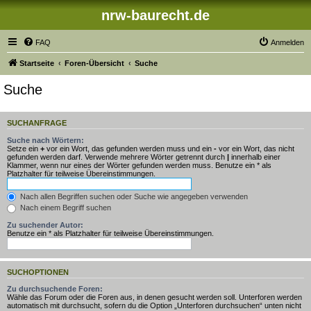
nrw-baurecht.de
FAQ
Anmelden
Startseite
Foren-Übersicht
Suche
Suche
SUCHANFRAGE
Suche nach Wörtern:
Setze ein
+
vor ein Wort, das gefunden werden muss und ein
-
vor ein Wort, das nicht
gefunden werden darf. Verwende mehrere Wörter getrennt durch
|
innerhalb einer
Klammer, wenn nur eines der Wörter gefunden werden muss. Benutze ein * als
Platzhalter für teilweise Übereinstimmungen.
Nach allen Begriffen suchen oder Suche wie angegeben verwenden
Nach einem Begriff suchen
Zu suchender Autor:
Benutze ein * als Platzhalter für teilweise Übereinstimmungen.
SUCHOPTIONEN
Zu durchsuchende Foren:
Wähle das Forum oder die Foren aus, in denen gesucht werden soll. Unterforen werden
automatisch mit durchsucht, sofern du die Option „Unterforen durchsuchen“ unten nicht