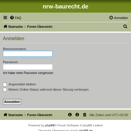
nrw-baurecht.de
FAQ
Anmelden
S
Startseite
Foren-Übersicht
u
Anmelden
c
h
Benutzername:
e
Passwort:
Ich habe mein Passwort vergessen
Angemeldet bleiben
Meinen Online-Status während dieser Sitzung verbergen
Startseite
Foren-Übersicht
Alle Zeiten sind
UTC+02:00
Powered by
phpBB
® Forum Software © phpBB Limited
Deutsche Übersetzung durch
phpBB.de