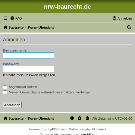
nrw-baurecht.de
FAQ
Anmelden
S
Startseite
Foren-Übersicht
u
Anmelden
c
h
Benutzername:
e
Passwort:
Ich habe mein Passwort vergessen
Angemeldet bleiben
Meinen Online-Status während dieser Sitzung verbergen
Startseite
Foren-Übersicht
Alle Zeiten sind
UTC+02:00
Powered by
phpBB
® Forum Software © phpBB Limited
Deutsche Übersetzung durch
phpBB.de