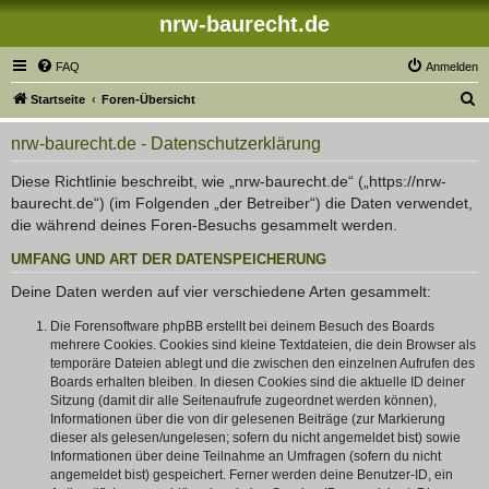
nrw-baurecht.de
FAQ
Anmelden
S
Startseite
Foren-Übersicht
u
nrw-baurecht.de - Datenschutzerklärung
c
h
Diese Richtlinie beschreibt, wie „nrw-baurecht.de“ („https://nrw-
baurecht.de“) (im Folgenden „der Betreiber“) die Daten verwendet,
e
die während deines Foren-Besuchs gesammelt werden.
UMFANG UND ART DER DATENSPEICHERUNG
Deine Daten werden auf vier verschiedene Arten gesammelt:
Die Forensoftware phpBB erstellt bei deinem Besuch des Boards
mehrere Cookies. Cookies sind kleine Textdateien, die dein Browser als
temporäre Dateien ablegt und die zwischen den einzelnen Aufrufen des
Boards erhalten bleiben. In diesen Cookies sind die aktuelle ID deiner
Sitzung (damit dir alle Seitenaufrufe zugeordnet werden können),
Informationen über die von dir gelesenen Beiträge (zur Markierung
dieser als gelesen/ungelesen; sofern du nicht angemeldet bist) sowie
Informationen über deine Teilnahme an Umfragen (sofern du nicht
angemeldet bist) gespeichert. Ferner werden deine Benutzer-ID, ein