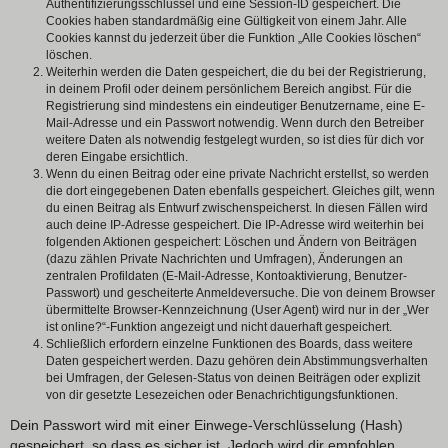
Authentifizierungsschlüssel und eine Session-ID gespeichert. Die
Cookies haben standardmäßig eine Gültigkeit von einem Jahr. Alle
Cookies kannst du jederzeit über die Funktion „Alle Cookies löschen“
löschen.
Weiterhin werden die Daten gespeichert, die du bei der Registrierung,
in deinem Profil oder deinem persönlichem Bereich angibst. Für die
Registrierung sind mindestens ein eindeutiger Benutzername, eine E-
Mail-Adresse und ein Passwort notwendig. Wenn durch den Betreiber
weitere Daten als notwendig festgelegt wurden, so ist dies für dich vor
deren Eingabe ersichtlich.
Wenn du einen Beitrag oder eine private Nachricht erstellst, so werden
die dort eingegebenen Daten ebenfalls gespeichert. Gleiches gilt, wenn
du einen Beitrag als Entwurf zwischenspeicherst. In diesen Fällen wird
auch deine IP-Adresse gespeichert. Die IP-Adresse wird weiterhin bei
folgenden Aktionen gespeichert: Löschen und Ändern von Beiträgen
(dazu zählen Private Nachrichten und Umfragen), Änderungen an
zentralen Profildaten (E-Mail-Adresse, Kontoaktivierung, Benutzer-
Passwort) und gescheiterte Anmeldeversuche. Die von deinem Browser
übermittelte Browser-Kennzeichnung (User Agent) wird nur in der „Wer
ist online?“-Funktion angezeigt und nicht dauerhaft gespeichert.
Schließlich erfordern einzelne Funktionen des Boards, dass weitere
Daten gespeichert werden. Dazu gehören dein Abstimmungsverhalten
bei Umfragen, der Gelesen-Status von deinen Beiträgen oder explizit
von dir gesetzte Lesezeichen oder Benachrichtigungsfunktionen.
Dein Passwort wird mit einer Einwege-Verschlüsselung (Hash)
gespeichert, so dass es sicher ist. Jedoch wird dir empfohlen,