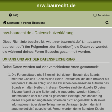
nrw-baurecht.de
FAQ
Anmelden
S
Startseite
Foren-Übersicht
u
nrw-baurecht.de - Datenschutzerklärung
c
h
Diese Richtlinie beschreibt, wie „nrw-baurecht.de“ („https://nrw-
baurecht.de“) (im Folgenden „der Betreiber“) die Daten verwendet,
e
die während deines Foren-Besuchs gesammelt werden.
UMFANG UND ART DER DATENSPEICHERUNG
Deine Daten werden auf vier verschiedene Arten gesammelt:
Die Forensoftware phpBB erstellt bei deinem Besuch des Boards
mehrere Cookies. Cookies sind kleine Textdateien, die dein Browser als
temporäre Dateien ablegt und die zwischen den einzelnen Aufrufen des
Boards erhalten bleiben. In diesen Cookies sind die aktuelle ID deiner
Sitzung (damit dir alle Seitenaufrufe zugeordnet werden können),
Informationen über die von dir gelesenen Beiträge (zur Markierung
dieser als gelesen/ungelesen; sofern du nicht angemeldet bist) sowie
Informationen über deine Teilnahme an Umfragen (sofern du nicht
angemeldet bist) gespeichert. Ferner werden deine Benutzer-ID, ein