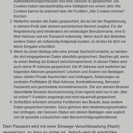
Authentifizierungsschlüssel und eine Session-ID gespeichert. Die
Cookies haben standardmäßig eine Gültigkeit von einem Jahr. Alle
Cookies kannst du jederzeit über die Funktion „Alle Cookies löschen“
löschen.
Weiterhin werden die Daten gespeichert, die du bei der Registrierung,
in deinem Profil oder deinem persönlichem Bereich angibst. Für die
Registrierung sind mindestens ein eindeutiger Benutzername, eine E-
Mail-Adresse und ein Passwort notwendig. Wenn durch den Betreiber
weitere Daten als notwendig festgelegt wurden, so ist dies für dich vor
deren Eingabe ersichtlich.
Wenn du einen Beitrag oder eine private Nachricht erstellst, so werden
die dort eingegebenen Daten ebenfalls gespeichert. Gleiches gilt, wenn
du einen Beitrag als Entwurf zwischenspeicherst. In diesen Fällen wird
auch deine IP-Adresse gespeichert. Die IP-Adresse wird weiterhin bei
folgenden Aktionen gespeichert: Löschen und Ändern von Beiträgen
(dazu zählen Private Nachrichten und Umfragen), Änderungen an
zentralen Profildaten (E-Mail-Adresse, Kontoaktivierung, Benutzer-
Passwort) und gescheiterte Anmeldeversuche. Die von deinem Browser
übermittelte Browser-Kennzeichnung (User Agent) wird nur in der „Wer
ist online?“-Funktion angezeigt und nicht dauerhaft gespeichert.
Schließlich erfordern einzelne Funktionen des Boards, dass weitere
Daten gespeichert werden. Dazu gehören dein Abstimmungsverhalten
bei Umfragen, der Gelesen-Status von deinen Beiträgen oder explizit
von dir gesetzte Lesezeichen oder Benachrichtigungsfunktionen.
Dein Passwort wird mit einer Einwege-Verschlüsselung (Hash)
gespeichert, so dass es sicher ist. Jedoch wird dir empfohlen,