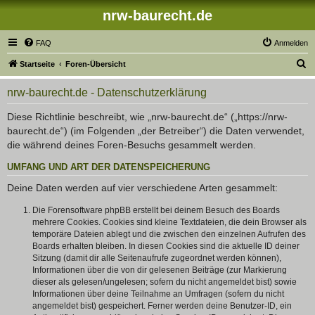
nrw-baurecht.de
FAQ
Anmelden
S
Startseite
Foren-Übersicht
u
nrw-baurecht.de - Datenschutzerklärung
c
h
Diese Richtlinie beschreibt, wie „nrw-baurecht.de“ („https://nrw-
baurecht.de“) (im Folgenden „der Betreiber“) die Daten verwendet,
e
die während deines Foren-Besuchs gesammelt werden.
UMFANG UND ART DER DATENSPEICHERUNG
Deine Daten werden auf vier verschiedene Arten gesammelt:
Die Forensoftware phpBB erstellt bei deinem Besuch des Boards
mehrere Cookies. Cookies sind kleine Textdateien, die dein Browser als
temporäre Dateien ablegt und die zwischen den einzelnen Aufrufen des
Boards erhalten bleiben. In diesen Cookies sind die aktuelle ID deiner
Sitzung (damit dir alle Seitenaufrufe zugeordnet werden können),
Informationen über die von dir gelesenen Beiträge (zur Markierung
dieser als gelesen/ungelesen; sofern du nicht angemeldet bist) sowie
Informationen über deine Teilnahme an Umfragen (sofern du nicht
angemeldet bist) gespeichert. Ferner werden deine Benutzer-ID, ein