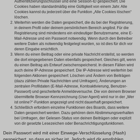
Authentifizierungsschlüssel und eine Session-ID gespeichert. Die
Cookies haben standardmäßig eine Gültigkeit von einem Jahr. Alle
Cookies kannst du jederzeit über die Funktion „Alle Cookies löschen“
löschen.
Weiterhin werden die Daten gespeichert, die du bei der Registrierung,
in deinem Profil oder deinem persönlichem Bereich angibst. Für die
Registrierung sind mindestens ein eindeutiger Benutzername, eine E-
Mail-Adresse und ein Passwort notwendig. Wenn durch den Betreiber
weitere Daten als notwendig festgelegt wurden, so ist dies für dich vor
deren Eingabe ersichtlich.
Wenn du einen Beitrag oder eine private Nachricht erstellst, so werden
die dort eingegebenen Daten ebenfalls gespeichert. Gleiches gilt, wenn
du einen Beitrag als Entwurf zwischenspeicherst. In diesen Fällen wird
auch deine IP-Adresse gespeichert. Die IP-Adresse wird weiterhin bei
folgenden Aktionen gespeichert: Löschen und Ändern von Beiträgen
(dazu zählen Private Nachrichten und Umfragen), Änderungen an
zentralen Profildaten (E-Mail-Adresse, Kontoaktivierung, Benutzer-
Passwort) und gescheiterte Anmeldeversuche. Die von deinem Browser
übermittelte Browser-Kennzeichnung (User Agent) wird nur in der „Wer
ist online?“-Funktion angezeigt und nicht dauerhaft gespeichert.
Schließlich erfordern einzelne Funktionen des Boards, dass weitere
Daten gespeichert werden. Dazu gehören dein Abstimmungsverhalten
bei Umfragen, der Gelesen-Status von deinen Beiträgen oder explizit
von dir gesetzte Lesezeichen oder Benachrichtigungsfunktionen.
Dein Passwort wird mit einer Einwege-Verschlüsselung (Hash)
gespeichert, so dass es sicher ist. Jedoch wird dir empfohlen,