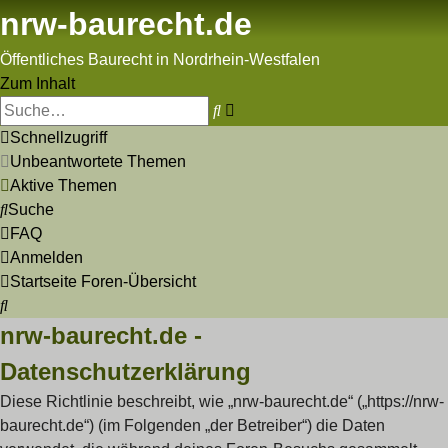
nrw-baurecht.de
Öffentliches Baurecht in Nordrhein-Westfalen
Zum Inhalt
Erweiterte
Suche
Suche
Schnellzugriff
Unbeantwortete Themen
Aktive Themen
Suche
FAQ
Anmelden
Startseite
Foren-Übersicht
Suche
nrw-baurecht.de -
Datenschutzerklärung
Diese Richtlinie beschreibt, wie „nrw-baurecht.de“ („https://nrw-
baurecht.de“) (im Folgenden „der Betreiber“) die Daten