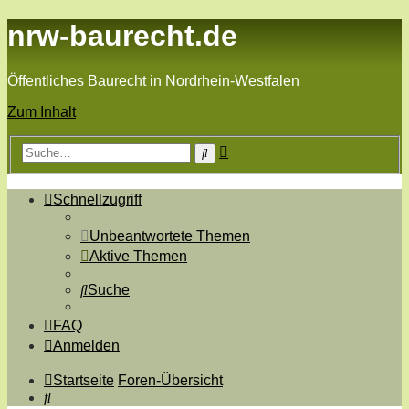
nrw-baurecht.de
Öffentliches Baurecht in Nordrhein-Westfalen
Zum Inhalt
Erweiterte
Suche
Suche
Schnellzugriff
Unbeantwortete Themen
Aktive Themen
Suche
FAQ
Anmelden
Startseite
Foren-Übersicht
Suche