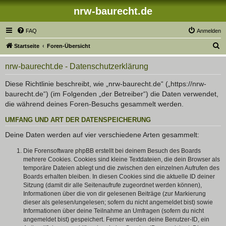
nrw-baurecht.de
FAQ
Anmelden
S
Startseite
Foren-Übersicht
u
nrw-baurecht.de - Datenschutzerklärung
c
h
Diese Richtlinie beschreibt, wie „nrw-baurecht.de“ („https://nrw-
baurecht.de“) (im Folgenden „der Betreiber“) die Daten verwendet,
e
die während deines Foren-Besuchs gesammelt werden.
UMFANG UND ART DER DATENSPEICHERUNG
Deine Daten werden auf vier verschiedene Arten gesammelt:
Die Forensoftware phpBB erstellt bei deinem Besuch des Boards
mehrere Cookies. Cookies sind kleine Textdateien, die dein Browser als
temporäre Dateien ablegt und die zwischen den einzelnen Aufrufen des
Boards erhalten bleiben. In diesen Cookies sind die aktuelle ID deiner
Sitzung (damit dir alle Seitenaufrufe zugeordnet werden können),
Informationen über die von dir gelesenen Beiträge (zur Markierung
dieser als gelesen/ungelesen; sofern du nicht angemeldet bist) sowie
Informationen über deine Teilnahme an Umfragen (sofern du nicht
angemeldet bist) gespeichert. Ferner werden deine Benutzer-ID, ein