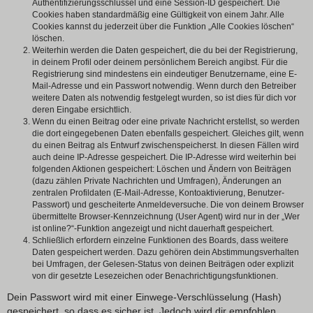
Authentifizierungsschlüssel und eine Session-ID gespeichert. Die
Cookies haben standardmäßig eine Gültigkeit von einem Jahr. Alle
Cookies kannst du jederzeit über die Funktion „Alle Cookies löschen“
löschen.
Weiterhin werden die Daten gespeichert, die du bei der Registrierung,
in deinem Profil oder deinem persönlichem Bereich angibst. Für die
Registrierung sind mindestens ein eindeutiger Benutzername, eine E-
Mail-Adresse und ein Passwort notwendig. Wenn durch den Betreiber
weitere Daten als notwendig festgelegt wurden, so ist dies für dich vor
deren Eingabe ersichtlich.
Wenn du einen Beitrag oder eine private Nachricht erstellst, so werden
die dort eingegebenen Daten ebenfalls gespeichert. Gleiches gilt, wenn
du einen Beitrag als Entwurf zwischenspeicherst. In diesen Fällen wird
auch deine IP-Adresse gespeichert. Die IP-Adresse wird weiterhin bei
folgenden Aktionen gespeichert: Löschen und Ändern von Beiträgen
(dazu zählen Private Nachrichten und Umfragen), Änderungen an
zentralen Profildaten (E-Mail-Adresse, Kontoaktivierung, Benutzer-
Passwort) und gescheiterte Anmeldeversuche. Die von deinem Browser
übermittelte Browser-Kennzeichnung (User Agent) wird nur in der „Wer
ist online?“-Funktion angezeigt und nicht dauerhaft gespeichert.
Schließlich erfordern einzelne Funktionen des Boards, dass weitere
Daten gespeichert werden. Dazu gehören dein Abstimmungsverhalten
bei Umfragen, der Gelesen-Status von deinen Beiträgen oder explizit
von dir gesetzte Lesezeichen oder Benachrichtigungsfunktionen.
Dein Passwort wird mit einer Einwege-Verschlüsselung (Hash)
gespeichert, so dass es sicher ist. Jedoch wird dir empfohlen,