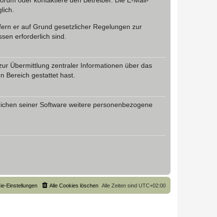
rum oder kontaktiere den Betreiber. Die E-Mail-
lich.
ofern er auf Grund gesetzlicher Regelungen zur
sen erforderlich sind.
zur Übermittlung zentraler Informationen über das
n Bereich gestattet hast.
reichen seiner Software weitere personenbezogene
ie-Einstellungen
Alle Cookies löschen
Alle Zeiten sind
UTC+02:00