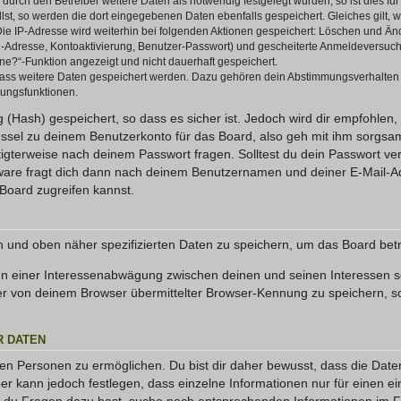
rch den Betreiber weitere Daten als notwendig festgelegt wurden, so ist dies für 
llst, so werden die dort eingegebenen Daten ebenfalls gespeichert. Gleiches gilt, 
Die IP-Adresse wird weiterhin bei folgenden Aktionen gespeichert: Löschen und Än
l-Adresse, Kontoaktivierung, Benutzer-Passwort) und gescheiterte Anmeldeversuch
ine?“-Funktion angezeigt und nicht dauerhaft gespeichert.
 dass weitere Daten gespeichert werden. Dazu gehören dein Abstimmungsverhalten
gungsfunktionen.
(Hash) gespeichert, so dass es sicher ist. Jedoch wird dir empfohlen, 
ssel zu deinem Benutzerkonto für das Board, also geh mit ihm sorgsam
htigterweise nach deinem Passwort fragen. Solltest du dein Passwort v
are fragt dich dann nach deinem Benutzernamen und deiner E-Mail-Ad
Board zugreifen kannst.
en und oben näher spezifizierten Daten zu speichern, um das Board bet
en einer Interessenabwägung zwischen deinen und seinen Interessen sow
r von deinem Browser übermittelter Browser-Kennung zu speichern, so
R DATEN
n Personen zu ermöglichen. Du bist dir daher bewusst, dass die Daten d
ber kann jedoch festlegen, dass einzelne Informationen nur für einen ei