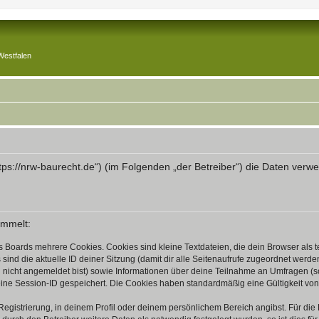
Westfalen
„https://nrw-baurecht.de“) (im Folgenden „der Betreiber“) die Daten v
ammelt:
s Boards mehrere Cookies. Cookies sind kleine Textdateien, die dein Browser als
 sind die aktuelle ID deiner Sitzung (damit dir alle Seitenaufrufe zugeordnet werd
u nicht angemeldet bist) sowie Informationen über deine Teilnahme an Umfragen (s
eine Session-ID gespeichert. Die Cookies haben standardmäßig eine Gültigkeit von 
Registrierung, in deinem Profil oder deinem persönlichem Bereich angibst. Für di