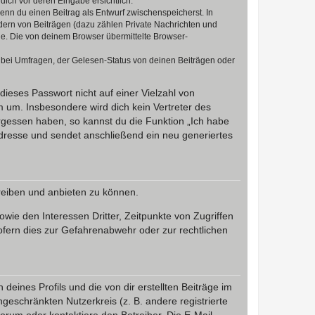
dich vor deren Eingabe ersichtlich.
wenn du einen Beitrag als Entwurf zwischenspeicherst. In
dern von Beiträgen (dazu zählen Private Nachrichten und
e. Die von deinem Browser übermittelte Browser-
 bei Umfragen, der Gelesen-Status von deinen Beiträgen oder
dieses Passwort nicht auf einer Vielzahl von
 um. Insbesondere wird dich kein Vertreter des
ergessen haben, so kannst du die Funktion „Ich habe
resse und sendet anschließend ein neu generiertes
reiben und anbieten zu können.
ie den Interessen Dritter, Zeitpunkte von Zugriffen
fern dies zur Gefahrenabwehr oder zur rechtlichen
eines Profils und die von dir erstellten Beiträge im
ngeschränkten Nutzerkreis (z. B. andere registrierte