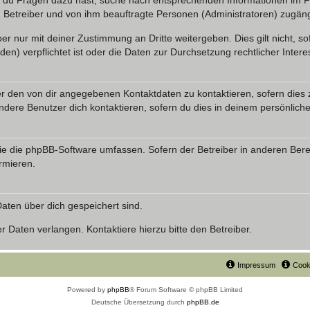
n du Fragen dazu hast, suche nach entsprechenden Informationen im Fo
n Betreiber und von ihm beauftragte Personen (Administratoren) zugäng
r nur mit deiner Zustimmung an Dritte weitergeben. Dies gilt nicht, s
n) verpflichtet ist oder die Daten zur Durchsetzung rechtlicher Interes
er den von dir angegebenen Kontaktdaten zu kontaktieren, sofern dies 
andere Benutzer dich kontaktieren, sofern du dies in deinem persönliche
, die die phpBB-Software umfassen. Sofern der Betreiber in anderen Be
ormieren.
 Daten über dich gespeichert sind.
 Daten verlangen. Kontaktiere hierzu bitte den Betreiber.
Impressum
Cook
Powered by
phpBB
® Forum Software © phpBB Limited
Deutsche Übersetzung durch
phpBB.de