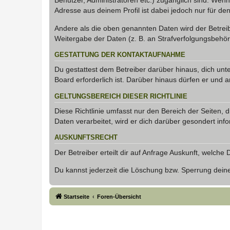
Benutzer, Administratoren etc.) zugänglich sind. Wen
Adresse aus deinem Profil ist dabei jedoch nur für de
Andere als die oben genannten Daten wird der Betreibe
Weitergabe der Daten (z. B. an Strafverfolgungsbehörde
GESTATTUNG DER KONTAKTAUFNAHME
Du gestattest dem Betreiber darüber hinaus, dich unt
Board erforderlich ist. Darüber hinaus dürfen er und 
GELTUNGSBEREICH DIESER RICHTLINIE
Diese Richtlinie umfasst nur den Bereich der Seiten
Daten verarbeitet, wird er dich darüber gesondert inf
AUSKUNFTSRECHT
Der Betreiber erteilt dir auf Anfrage Auskunft, welche
Du kannst jederzeit die Löschung bzw. Sperrung deiner
Startseite
Foren-Übersicht