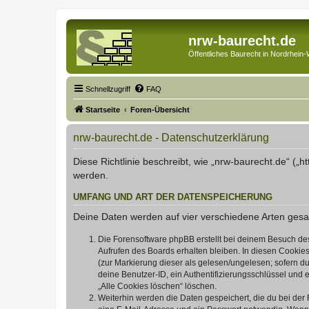
nrw-baurecht.de
Öffentliches Baurecht in Nordrhein-
Schnellzugriff
FAQ
Startseite
Foren-Übersicht
nrw-baurecht.de - Datenschutzerklärung
Diese Richtlinie beschreibt, wie „nrw-baurecht.de“ (
werden.
UMFANG UND ART DER DATENSPEICHERUNG
Deine Daten werden auf vier verschiedene Arten ges
Die Forensoftware phpBB erstellt bei deinem Besuch de
Aufrufen des Boards erhalten bleiben. In diesen Cookies
(zur Markierung dieser als gelesen/ungelesen; sofern d
deine Benutzer-ID, ein Authentifizierungsschlüssel und 
„Alle Cookies löschen“ löschen.
Weiterhin werden die Daten gespeichert, die du bei der 