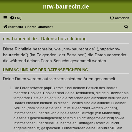
nrw-baurecht.de
FAQ
Anmelden
S
Startseite
Foren-Übersicht
u
nrw-baurecht.de - Datenschutzerklärung
c
h
Diese Richtlinie beschreibt, wie „nrw-baurecht.de“ („https://nrw-
baurecht.de“) (im Folgenden „der Betreiber“) die Daten verwendet,
e
die während deines Foren-Besuchs gesammelt werden.
UMFANG UND ART DER DATENSPEICHERUNG
Deine Daten werden auf vier verschiedene Arten gesammelt:
Die Forensoftware phpBB erstellt bei deinem Besuch des Boards
mehrere Cookies. Cookies sind kleine Textdateien, die dein Browser als
temporäre Dateien ablegt und die zwischen den einzelnen Aufrufen des
Boards erhalten bleiben. In diesen Cookies sind die aktuelle ID deiner
Sitzung (damit dir alle Seitenaufrufe zugeordnet werden können),
Informationen über die von dir gelesenen Beiträge (zur Markierung
dieser als gelesen/ungelesen; sofern du nicht angemeldet bist) sowie
Informationen über deine Teilnahme an Umfragen (sofern du nicht
angemeldet bist) gespeichert. Ferner werden deine Benutzer-ID, ein