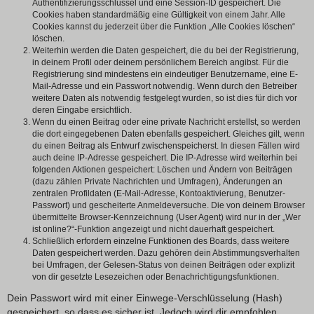
Authentifizierungsschlüssel und eine Session-ID gespeichert. Die
Cookies haben standardmäßig eine Gültigkeit von einem Jahr. Alle
Cookies kannst du jederzeit über die Funktion „Alle Cookies löschen“
löschen.
Weiterhin werden die Daten gespeichert, die du bei der Registrierung,
in deinem Profil oder deinem persönlichem Bereich angibst. Für die
Registrierung sind mindestens ein eindeutiger Benutzername, eine E-
Mail-Adresse und ein Passwort notwendig. Wenn durch den Betreiber
weitere Daten als notwendig festgelegt wurden, so ist dies für dich vor
deren Eingabe ersichtlich.
Wenn du einen Beitrag oder eine private Nachricht erstellst, so werden
die dort eingegebenen Daten ebenfalls gespeichert. Gleiches gilt, wenn
du einen Beitrag als Entwurf zwischenspeicherst. In diesen Fällen wird
auch deine IP-Adresse gespeichert. Die IP-Adresse wird weiterhin bei
folgenden Aktionen gespeichert: Löschen und Ändern von Beiträgen
(dazu zählen Private Nachrichten und Umfragen), Änderungen an
zentralen Profildaten (E-Mail-Adresse, Kontoaktivierung, Benutzer-
Passwort) und gescheiterte Anmeldeversuche. Die von deinem Browser
übermittelte Browser-Kennzeichnung (User Agent) wird nur in der „Wer
ist online?“-Funktion angezeigt und nicht dauerhaft gespeichert.
Schließlich erfordern einzelne Funktionen des Boards, dass weitere
Daten gespeichert werden. Dazu gehören dein Abstimmungsverhalten
bei Umfragen, der Gelesen-Status von deinen Beiträgen oder explizit
von dir gesetzte Lesezeichen oder Benachrichtigungsfunktionen.
Dein Passwort wird mit einer Einwege-Verschlüsselung (Hash)
gespeichert, so dass es sicher ist. Jedoch wird dir empfohlen,