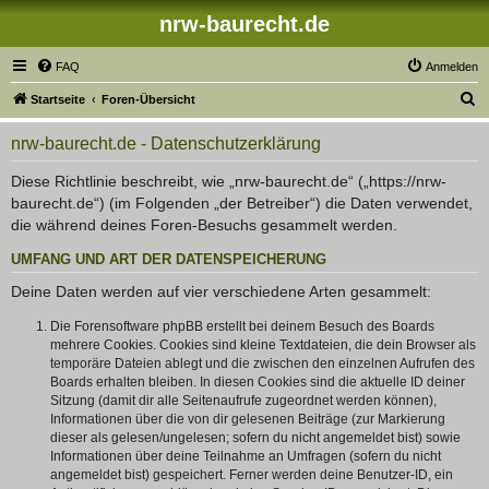
nrw-baurecht.de
FAQ
Anmelden
S
Startseite
Foren-Übersicht
u
nrw-baurecht.de - Datenschutzerklärung
c
h
Diese Richtlinie beschreibt, wie „nrw-baurecht.de“ („https://nrw-
baurecht.de“) (im Folgenden „der Betreiber“) die Daten verwendet,
e
die während deines Foren-Besuchs gesammelt werden.
UMFANG UND ART DER DATENSPEICHERUNG
Deine Daten werden auf vier verschiedene Arten gesammelt:
Die Forensoftware phpBB erstellt bei deinem Besuch des Boards
mehrere Cookies. Cookies sind kleine Textdateien, die dein Browser als
temporäre Dateien ablegt und die zwischen den einzelnen Aufrufen des
Boards erhalten bleiben. In diesen Cookies sind die aktuelle ID deiner
Sitzung (damit dir alle Seitenaufrufe zugeordnet werden können),
Informationen über die von dir gelesenen Beiträge (zur Markierung
dieser als gelesen/ungelesen; sofern du nicht angemeldet bist) sowie
Informationen über deine Teilnahme an Umfragen (sofern du nicht
angemeldet bist) gespeichert. Ferner werden deine Benutzer-ID, ein