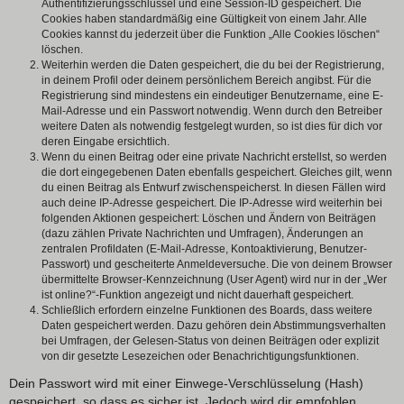
Authentifizierungsschlüssel und eine Session-ID gespeichert. Die
Cookies haben standardmäßig eine Gültigkeit von einem Jahr. Alle
Cookies kannst du jederzeit über die Funktion „Alle Cookies löschen“
löschen.
Weiterhin werden die Daten gespeichert, die du bei der Registrierung,
in deinem Profil oder deinem persönlichem Bereich angibst. Für die
Registrierung sind mindestens ein eindeutiger Benutzername, eine E-
Mail-Adresse und ein Passwort notwendig. Wenn durch den Betreiber
weitere Daten als notwendig festgelegt wurden, so ist dies für dich vor
deren Eingabe ersichtlich.
Wenn du einen Beitrag oder eine private Nachricht erstellst, so werden
die dort eingegebenen Daten ebenfalls gespeichert. Gleiches gilt, wenn
du einen Beitrag als Entwurf zwischenspeicherst. In diesen Fällen wird
auch deine IP-Adresse gespeichert. Die IP-Adresse wird weiterhin bei
folgenden Aktionen gespeichert: Löschen und Ändern von Beiträgen
(dazu zählen Private Nachrichten und Umfragen), Änderungen an
zentralen Profildaten (E-Mail-Adresse, Kontoaktivierung, Benutzer-
Passwort) und gescheiterte Anmeldeversuche. Die von deinem Browser
übermittelte Browser-Kennzeichnung (User Agent) wird nur in der „Wer
ist online?“-Funktion angezeigt und nicht dauerhaft gespeichert.
Schließlich erfordern einzelne Funktionen des Boards, dass weitere
Daten gespeichert werden. Dazu gehören dein Abstimmungsverhalten
bei Umfragen, der Gelesen-Status von deinen Beiträgen oder explizit
von dir gesetzte Lesezeichen oder Benachrichtigungsfunktionen.
Dein Passwort wird mit einer Einwege-Verschlüsselung (Hash)
gespeichert, so dass es sicher ist. Jedoch wird dir empfohlen,