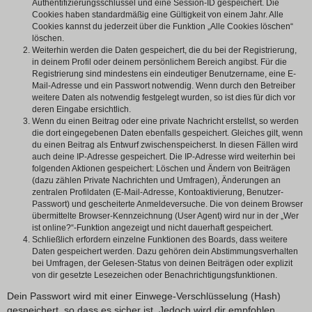
Authentifizierungsschlüssel und eine Session-ID gespeichert. Die
Cookies haben standardmäßig eine Gültigkeit von einem Jahr. Alle
Cookies kannst du jederzeit über die Funktion „Alle Cookies löschen“
löschen.
Weiterhin werden die Daten gespeichert, die du bei der Registrierung,
in deinem Profil oder deinem persönlichem Bereich angibst. Für die
Registrierung sind mindestens ein eindeutiger Benutzername, eine E-
Mail-Adresse und ein Passwort notwendig. Wenn durch den Betreiber
weitere Daten als notwendig festgelegt wurden, so ist dies für dich vor
deren Eingabe ersichtlich.
Wenn du einen Beitrag oder eine private Nachricht erstellst, so werden
die dort eingegebenen Daten ebenfalls gespeichert. Gleiches gilt, wenn
du einen Beitrag als Entwurf zwischenspeicherst. In diesen Fällen wird
auch deine IP-Adresse gespeichert. Die IP-Adresse wird weiterhin bei
folgenden Aktionen gespeichert: Löschen und Ändern von Beiträgen
(dazu zählen Private Nachrichten und Umfragen), Änderungen an
zentralen Profildaten (E-Mail-Adresse, Kontoaktivierung, Benutzer-
Passwort) und gescheiterte Anmeldeversuche. Die von deinem Browser
übermittelte Browser-Kennzeichnung (User Agent) wird nur in der „Wer
ist online?“-Funktion angezeigt und nicht dauerhaft gespeichert.
Schließlich erfordern einzelne Funktionen des Boards, dass weitere
Daten gespeichert werden. Dazu gehören dein Abstimmungsverhalten
bei Umfragen, der Gelesen-Status von deinen Beiträgen oder explizit
von dir gesetzte Lesezeichen oder Benachrichtigungsfunktionen.
Dein Passwort wird mit einer Einwege-Verschlüsselung (Hash)
gespeichert, so dass es sicher ist. Jedoch wird dir empfohlen,