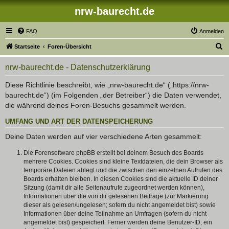
nrw-baurecht.de
FAQ
Anmelden
S
Startseite
Foren-Übersicht
u
nrw-baurecht.de - Datenschutzerklärung
c
h
Diese Richtlinie beschreibt, wie „nrw-baurecht.de“ („https://nrw-
baurecht.de“) (im Folgenden „der Betreiber“) die Daten verwendet,
e
die während deines Foren-Besuchs gesammelt werden.
UMFANG UND ART DER DATENSPEICHERUNG
Deine Daten werden auf vier verschiedene Arten gesammelt:
Die Forensoftware phpBB erstellt bei deinem Besuch des Boards
mehrere Cookies. Cookies sind kleine Textdateien, die dein Browser als
temporäre Dateien ablegt und die zwischen den einzelnen Aufrufen des
Boards erhalten bleiben. In diesen Cookies sind die aktuelle ID deiner
Sitzung (damit dir alle Seitenaufrufe zugeordnet werden können),
Informationen über die von dir gelesenen Beiträge (zur Markierung
dieser als gelesen/ungelesen; sofern du nicht angemeldet bist) sowie
Informationen über deine Teilnahme an Umfragen (sofern du nicht
angemeldet bist) gespeichert. Ferner werden deine Benutzer-ID, ein