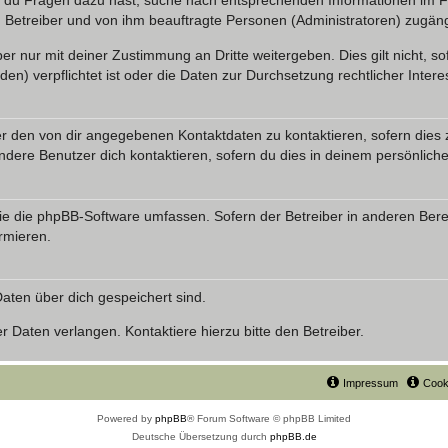
n du Fragen dazu hast, suche nach entsprechenden Informationen im Fo
n Betreiber und von ihm beauftragte Personen (Administratoren) zugäng
r nur mit deiner Zustimmung an Dritte weitergeben. Dies gilt nicht, s
n) verpflichtet ist oder die Daten zur Durchsetzung rechtlicher Interes
er den von dir angegebenen Kontaktdaten zu kontaktieren, sofern dies 
andere Benutzer dich kontaktieren, sofern du dies in deinem persönliche
, die die phpBB-Software umfassen. Sofern der Betreiber in anderen Be
ormieren.
 Daten über dich gespeichert sind.
 Daten verlangen. Kontaktiere hierzu bitte den Betreiber.
Impressum
Cook
Powered by
phpBB
® Forum Software © phpBB Limited
Deutsche Übersetzung durch
phpBB.de