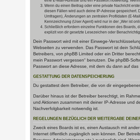
eine E-Mail-Adresse und ein Passwort notwendig. Wenn du
Wenn du einen Beitrag oder eine private Nachricht erste
diesen Fällen wird auch deine IP-Adresse gespeichert. 
Umfragen), Änderungen an zentralen Profildaten (E-Mai
Kennzeichnung (User Agent) wird nur in der „Wer ist onl
Schließlich erfordern einzelne Funktionen des Boards,
explizit von dir gesetzte Lesezeichen oder Benachrichti
Dein Passwort wird mit einer Einwege-Verschlüsselung 
Webseiten zu verwenden. Das Passwort ist dein Schlü
Betreibers, von phpBB Limited oder ein Dritter berec
mein Passwort vergessen“ benutzen. Die phpBB-Softw
Passwort an diese Adresse, mit dem du dann auf das 
GESTATTUNG DER DATENSPEICHERUNG
Du gestattest dem Betreiber, die von dir eingegeben
Darüber hinaus ist der Betreiber berechtigt, im Rahm
und Aktionen zusammen mit deiner IP-Adresse und de
Nachverfolgbarkeit notwendig ist.
REGELUNGEN BEZÜGLICH DER WEITERGABE DEINE
Zweck eines Boards ist es, einen Austausch mit andere
Internet öffentlich zugänglich sein können. Der Betrei