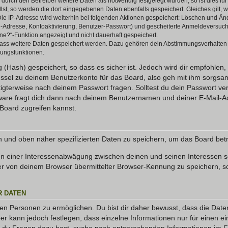
rch den Betreiber weitere Daten als notwendig festgelegt wurden, so ist dies für 
llst, so werden die dort eingegebenen Daten ebenfalls gespeichert. Gleiches gilt, 
Die IP-Adresse wird weiterhin bei folgenden Aktionen gespeichert: Löschen und Än
l-Adresse, Kontoaktivierung, Benutzer-Passwort) und gescheiterte Anmeldeversuch
ine?“-Funktion angezeigt und nicht dauerhaft gespeichert.
 dass weitere Daten gespeichert werden. Dazu gehören dein Abstimmungsverhalten
gungsfunktionen.
(Hash) gespeichert, so dass es sicher ist. Jedoch wird dir empfohlen, 
ssel zu deinem Benutzerkonto für das Board, also geh mit ihm sorgsam
htigterweise nach deinem Passwort fragen. Solltest du dein Passwort v
are fragt dich dann nach deinem Benutzernamen und deiner E-Mail-Ad
Board zugreifen kannst.
en und oben näher spezifizierten Daten zu speichern, um das Board bet
en einer Interessenabwägung zwischen deinen und seinen Interessen sow
r von deinem Browser übermittelter Browser-Kennung zu speichern, so
R DATEN
n Personen zu ermöglichen. Du bist dir daher bewusst, dass die Daten d
ber kann jedoch festlegen, dass einzelne Informationen nur für einen ei