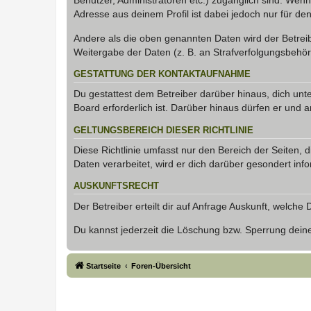
Benutzer, Administratoren etc.) zugänglich sind. Wen
Adresse aus deinem Profil ist dabei jedoch nur für de
Andere als die oben genannten Daten wird der Betreibe
Weitergabe der Daten (z. B. an Strafverfolgungsbehörde
GESTATTUNG DER KONTAKTAUFNAHME
Du gestattest dem Betreiber darüber hinaus, dich unt
Board erforderlich ist. Darüber hinaus dürfen er und 
GELTUNGSBEREICH DIESER RICHTLINIE
Diese Richtlinie umfasst nur den Bereich der Seiten
Daten verarbeitet, wird er dich darüber gesondert inf
AUSKUNFTSRECHT
Der Betreiber erteilt dir auf Anfrage Auskunft, welche
Du kannst jederzeit die Löschung bzw. Sperrung deiner
Startseite
Foren-Übersicht