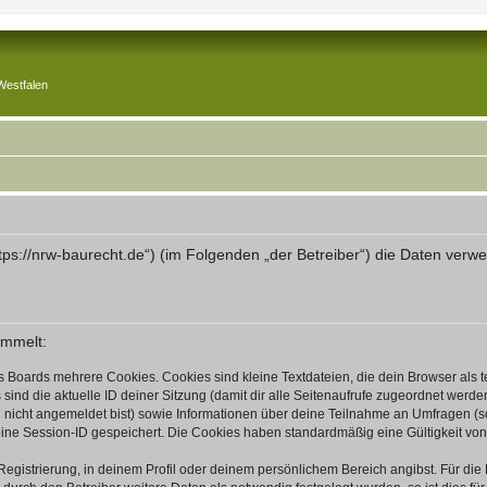
Westfalen
„https://nrw-baurecht.de“) (im Folgenden „der Betreiber“) die Daten v
ammelt:
s Boards mehrere Cookies. Cookies sind kleine Textdateien, die dein Browser als
 sind die aktuelle ID deiner Sitzung (damit dir alle Seitenaufrufe zugeordnet werd
u nicht angemeldet bist) sowie Informationen über deine Teilnahme an Umfragen (s
eine Session-ID gespeichert. Die Cookies haben standardmäßig eine Gültigkeit von 
Registrierung, in deinem Profil oder deinem persönlichem Bereich angibst. Für di