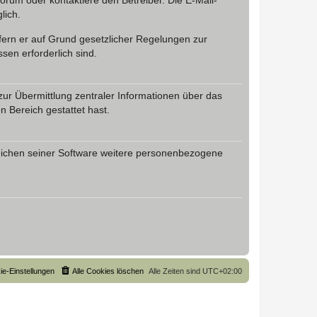
rum oder kontaktiere den Betreiber. Die E-Mail-
lich.
ofern er auf Grund gesetzlicher Regelungen zur
sen erforderlich sind.
zur Übermittlung zentraler Informationen über das
n Bereich gestattet hast.
reichen seiner Software weitere personenbezogene
ie-Einstellungen
Alle Cookies löschen
Alle Zeiten sind
UTC+02:00