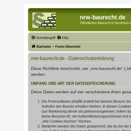
nrw-baurecht.de
Öffentliches Baurecht in Nordrhein-
Schnellzugriff
FAQ
Startseite
Foren-Übersicht
nrw-baurecht.de - Datenschutzerklärung
Diese Richtlinie beschreibt, wie „nrw-baurecht.de“ (
werden.
UMFANG UND ART DER DATENSPEICHERUNG
Deine Daten werden auf vier verschiedene Arten ges
Die Forensoftware phpBB erstellt bei deinem Besuch de
Aufrufen des Boards erhalten bleiben. In diesen Cookies
(zur Markierung dieser als gelesen/ungelesen; sofern d
deine Benutzer-ID, ein Authentifizierungsschlüssel und 
„Alle Cookies löschen“ löschen.
Weiterhin werden die Daten gespeichert, die du bei der 