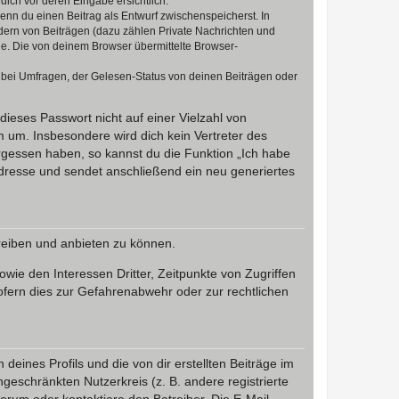
dich vor deren Eingabe ersichtlich.
wenn du einen Beitrag als Entwurf zwischenspeicherst. In
dern von Beiträgen (dazu zählen Private Nachrichten und
e. Die von deinem Browser übermittelte Browser-
 bei Umfragen, der Gelesen-Status von deinen Beiträgen oder
dieses Passwort nicht auf einer Vielzahl von
 um. Insbesondere wird dich kein Vertreter des
ergessen haben, so kannst du die Funktion „Ich habe
resse und sendet anschließend ein neu generiertes
reiben und anbieten zu können.
ie den Interessen Dritter, Zeitpunkte von Zugriffen
fern dies zur Gefahrenabwehr oder zur rechtlichen
eines Profils und die von dir erstellten Beiträge im
ngeschränkten Nutzerkreis (z. B. andere registrierte