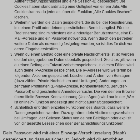
Authentifizierungsschlüssel und eine Session-ID gespeichert. Die
Cookies haben standardmäßig eine Gültigkeit von einem Jahr. Alle
Cookies kannst du jederzeit über die Funktion „Alle Cookies löschen“
löschen.
Weiterhin werden die Daten gespeichert, die du bei der Registrierung,
in deinem Profil oder deinem persönlichem Bereich angibst. Für die
Registrierung sind mindestens ein eindeutiger Benutzername, eine E-
Mail-Adresse und ein Passwort notwendig. Wenn durch den Betreiber
weitere Daten als notwendig festgelegt wurden, so ist dies für dich vor
deren Eingabe ersichtlich.
Wenn du einen Beitrag oder eine private Nachricht erstellst, so werden
die dort eingegebenen Daten ebenfalls gespeichert. Gleiches gilt, wenn
du einen Beitrag als Entwurf zwischenspeicherst. In diesen Fällen wird
auch deine IP-Adresse gespeichert. Die IP-Adresse wird weiterhin bei
folgenden Aktionen gespeichert: Löschen und Ändern von Beiträgen
(dazu zählen Private Nachrichten und Umfragen), Änderungen an
zentralen Profildaten (E-Mail-Adresse, Kontoaktivierung, Benutzer-
Passwort) und gescheiterte Anmeldeversuche. Die von deinem Browser
übermittelte Browser-Kennzeichnung (User Agent) wird nur in der „Wer
ist online?“-Funktion angezeigt und nicht dauerhaft gespeichert.
Schließlich erfordern einzelne Funktionen des Boards, dass weitere
Daten gespeichert werden. Dazu gehören dein Abstimmungsverhalten
bei Umfragen, der Gelesen-Status von deinen Beiträgen oder explizit
von dir gesetzte Lesezeichen oder Benachrichtigungsfunktionen.
Dein Passwort wird mit einer Einwege-Verschlüsselung (Hash)
gespeichert, so dass es sicher ist. Jedoch wird dir empfohlen,