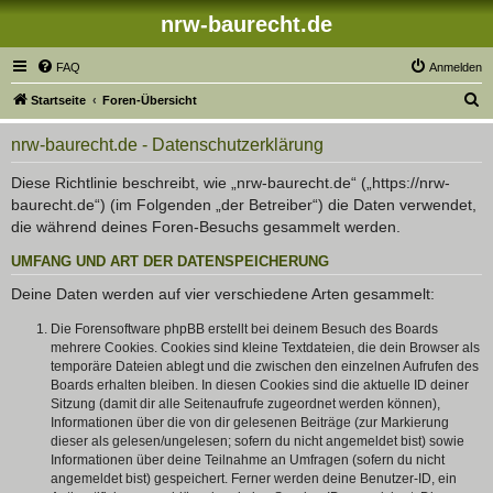
nrw-baurecht.de
FAQ
Anmelden
S
Startseite
Foren-Übersicht
u
nrw-baurecht.de - Datenschutzerklärung
c
h
Diese Richtlinie beschreibt, wie „nrw-baurecht.de“ („https://nrw-
baurecht.de“) (im Folgenden „der Betreiber“) die Daten verwendet,
e
die während deines Foren-Besuchs gesammelt werden.
UMFANG UND ART DER DATENSPEICHERUNG
Deine Daten werden auf vier verschiedene Arten gesammelt:
Die Forensoftware phpBB erstellt bei deinem Besuch des Boards
mehrere Cookies. Cookies sind kleine Textdateien, die dein Browser als
temporäre Dateien ablegt und die zwischen den einzelnen Aufrufen des
Boards erhalten bleiben. In diesen Cookies sind die aktuelle ID deiner
Sitzung (damit dir alle Seitenaufrufe zugeordnet werden können),
Informationen über die von dir gelesenen Beiträge (zur Markierung
dieser als gelesen/ungelesen; sofern du nicht angemeldet bist) sowie
Informationen über deine Teilnahme an Umfragen (sofern du nicht
angemeldet bist) gespeichert. Ferner werden deine Benutzer-ID, ein