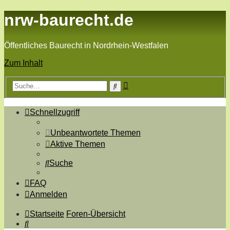
nrw-baurecht.de
Öffentliches Baurecht in Nordrhein-Westfalen
Zum Inhalt
Erweiterte
Suche
Suche
Schnellzugriff
Unbeantwortete Themen
Aktive Themen
Suche
FAQ
Anmelden
Startseite
Foren-Übersicht
Suche