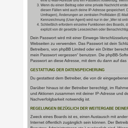
eine E-Mail-Adresse und ein Passwort notwendig. Wenn du
Wenn du einen Beitrag oder eine private Nachricht erste
diesen Fällen wird auch deine IP-Adresse gespeichert. 
Umfragen), Änderungen an zentralen Profildaten (E-Mai
Kennzeichnung (User Agent) wird nur in der „Wer ist onl
Schließlich erfordern einzelne Funktionen des Boards,
explizit von dir gesetzte Lesezeichen oder Benachrichti
Dein Passwort wird mit einer Einwege-Verschlüsselung 
Webseiten zu verwenden. Das Passwort ist dein Schlü
Betreibers, von phpBB Limited oder ein Dritter berec
mein Passwort vergessen“ benutzen. Die phpBB-Softw
Passwort an diese Adresse, mit dem du dann auf das 
GESTATTUNG DER DATENSPEICHERUNG
Du gestattest dem Betreiber, die von dir eingegeben
Darüber hinaus ist der Betreiber berechtigt, im Rahm
und Aktionen zusammen mit deiner IP-Adresse und de
Nachverfolgbarkeit notwendig ist.
REGELUNGEN BEZÜGLICH DER WEITERGABE DEINE
Zweck eines Boards ist es, einen Austausch mit andere
Internet öffentlich zugänglich sein können. Der Betrei