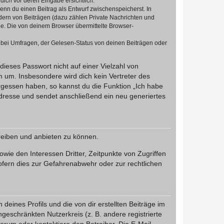
dich vor deren Eingabe ersichtlich.
wenn du einen Beitrag als Entwurf zwischenspeicherst. In
dern von Beiträgen (dazu zählen Private Nachrichten und
e. Die von deinem Browser übermittelte Browser-
 bei Umfragen, der Gelesen-Status von deinen Beiträgen oder
dieses Passwort nicht auf einer Vielzahl von
 um. Insbesondere wird dich kein Vertreter des
ergessen haben, so kannst du die Funktion „Ich habe
resse und sendet anschließend ein neu generiertes
reiben und anbieten zu können.
ie den Interessen Dritter, Zeitpunkte von Zugriffen
fern dies zur Gefahrenabwehr oder zur rechtlichen
eines Profils und die von dir erstellten Beiträge im
ngeschränkten Nutzerkreis (z. B. andere registrierte