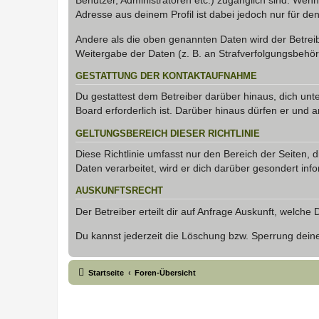
Benutzer, Administratoren etc.) zugänglich sind. Wen
Adresse aus deinem Profil ist dabei jedoch nur für de
Andere als die oben genannten Daten wird der Betreibe
Weitergabe der Daten (z. B. an Strafverfolgungsbehörde
GESTATTUNG DER KONTAKTAUFNAHME
Du gestattest dem Betreiber darüber hinaus, dich unt
Board erforderlich ist. Darüber hinaus dürfen er und 
GELTUNGSBEREICH DIESER RICHTLINIE
Diese Richtlinie umfasst nur den Bereich der Seiten
Daten verarbeitet, wird er dich darüber gesondert inf
AUSKUNFTSRECHT
Der Betreiber erteilt dir auf Anfrage Auskunft, welche
Du kannst jederzeit die Löschung bzw. Sperrung deiner
Startseite
Foren-Übersicht