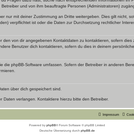
n du Fragen dazu hast, suche nach entsprechenden Informationen im Fo
n Betreiber und von ihm beauftragte Personen (Administratoren) zugäng
r nur mit deiner Zustimmung an Dritte weitergeben. Dies gilt nicht, s
n) verpflichtet ist oder die Daten zur Durchsetzung rechtlicher Interes
er den von dir angegebenen Kontaktdaten zu kontaktieren, sofern dies 
andere Benutzer dich kontaktieren, sofern du dies in deinem persönliche
, die die phpBB-Software umfassen. Sofern der Betreiber in anderen Be
ormieren.
 Daten über dich gespeichert sind.
 Daten verlangen. Kontaktiere hierzu bitte den Betreiber.
Impressum
Cook
Powered by
phpBB
® Forum Software © phpBB Limited
Deutsche Übersetzung durch
phpBB.de