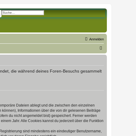
he
Erweiterte Suche
Anmelden
S
u
c
h
erwendet, die während deines Foren-Besuchs gesammelt
e
 temporäre Dateien ablegt und die zwischen den einzelnen
en können), Informationen über die von dir gelesenen Beiträge
ofern du nicht angemeldet bist) gespeichert. Ferner werden
einem Jahr. Alle Cookies kannst du jederzeit über die Funktion
e Registrierung sind mindestens ein eindeutiger Benutzername,