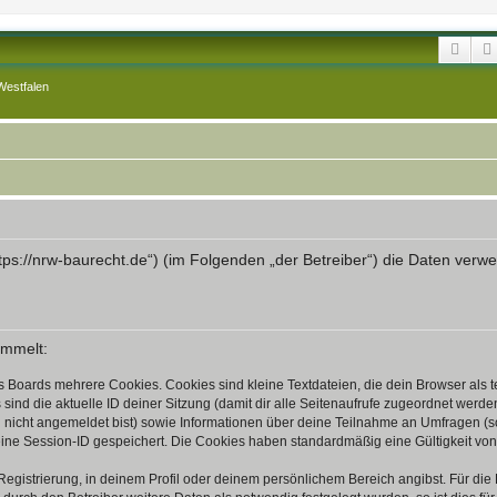
Suc
Westfalen
„https://nrw-baurecht.de“) (im Folgenden „der Betreiber“) die Daten v
ammelt:
s Boards mehrere Cookies. Cookies sind kleine Textdateien, die dein Browser als
 sind die aktuelle ID deiner Sitzung (damit dir alle Seitenaufrufe zugeordnet werd
u nicht angemeldet bist) sowie Informationen über deine Teilnahme an Umfragen (s
eine Session-ID gespeichert. Die Cookies haben standardmäßig eine Gültigkeit von 
Registrierung, in deinem Profil oder deinem persönlichem Bereich angibst. Für di