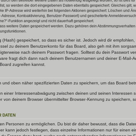
rch den Betreiber weitere Daten als notwendig festgelegt wurden, so ist dies für 
llst, so werden die dort eingegebenen Daten ebenfalls gespeichert. Gleiches gilt, 
Die IP-Adresse wird weiterhin bei folgenden Aktionen gespeichert: Löschen und Än
l-Adresse, Kontoaktivierung, Benutzer-Passwort) und gescheiterte Anmeldeversuch
ine?“-Funktion angezeigt und nicht dauerhaft gespeichert.
 dass weitere Daten gespeichert werden. Dazu gehören dein Abstimmungsverhalten
gungsfunktionen.
(Hash) gespeichert, so dass es sicher ist. Jedoch wird dir empfohlen, 
ssel zu deinem Benutzerkonto für das Board, also geh mit ihm sorgsam
htigterweise nach deinem Passwort fragen. Solltest du dein Passwort v
are fragt dich dann nach deinem Benutzernamen und deiner E-Mail-Ad
Board zugreifen kannst.
en und oben näher spezifizierten Daten zu speichern, um das Board bet
en einer Interessenabwägung zwischen deinen und seinen Interessen sow
r von deinem Browser übermittelter Browser-Kennung zu speichern, so
R DATEN
n Personen zu ermöglichen. Du bist dir daher bewusst, dass die Daten d
ber kann jedoch festlegen, dass einzelne Informationen nur für einen ei