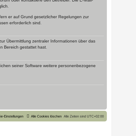
rum oder kontaktiere den Betreiber. Die E-Mail-
lich.
ofern er auf Grund gesetzlicher Regelungen zur
sen erforderlich sind.
zur Übermittlung zentraler Informationen über das
n Bereich gestattet hast.
reichen seiner Software weitere personenbezogene
ie-Einstellungen
Alle Cookies löschen
Alle Zeiten sind
UTC+02:00