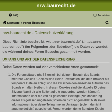
nrw-baurecht.de
FAQ
Anmelden
S
Startseite
Foren-Übersicht
u
nrw-baurecht.de - Datenschutzerklärung
c
h
Diese Richtlinie beschreibt, wie „nrw-baurecht.de“ („https://nrw-
baurecht.de“) (im Folgenden „der Betreiber“) die Daten verwendet,
e
die während deines Foren-Besuchs gesammelt werden.
UMFANG UND ART DER DATENSPEICHERUNG
Deine Daten werden auf vier verschiedene Arten gesammelt:
Die Forensoftware phpBB erstellt bei deinem Besuch des Boards
mehrere Cookies. Cookies sind kleine Textdateien, die dein Browser als
temporäre Dateien ablegt und die zwischen den einzelnen Aufrufen des
Boards erhalten bleiben. In diesen Cookies sind die aktuelle ID deiner
Sitzung (damit dir alle Seitenaufrufe zugeordnet werden können),
Informationen über die von dir gelesenen Beiträge (zur Markierung
dieser als gelesen/ungelesen; sofern du nicht angemeldet bist) sowie
Informationen über deine Teilnahme an Umfragen (sofern du nicht
angemeldet bist) gespeichert. Ferner werden deine Benutzer-ID, ein