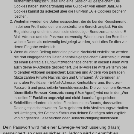
Authentifizierungsschlüssel und eine Session-ID gespeichert. Die
Cookies haben standardmäßig eine Gültigkeit von einem Jahr. Alle
Cookies kannst du jederzeit über die Funktion „Alle Cookies löschen“
löschen.
Weiterhin werden die Daten gespeichert, die du bei der Registrierung,
in deinem Profil oder deinem persönlichem Bereich angibst. Für die
Registrierung sind mindestens ein eindeutiger Benutzername, eine E-
Mail-Adresse und ein Passwort notwendig. Wenn durch den Betreiber
weitere Daten als notwendig festgelegt wurden, so ist dies für dich vor
deren Eingabe ersichtlich.
Wenn du einen Beitrag oder eine private Nachricht erstellst, so werden
die dort eingegebenen Daten ebenfalls gespeichert. Gleiches gilt, wenn
du einen Beitrag als Entwurf zwischenspeicherst. In diesen Fällen wird
auch deine IP-Adresse gespeichert. Die IP-Adresse wird weiterhin bei
folgenden Aktionen gespeichert: Löschen und Ändern von Beiträgen
(dazu zählen Private Nachrichten und Umfragen), Änderungen an
zentralen Profildaten (E-Mail-Adresse, Kontoaktivierung, Benutzer-
Passwort) und gescheiterte Anmeldeversuche. Die von deinem Browser
übermittelte Browser-Kennzeichnung (User Agent) wird nur in der „Wer
ist online?“-Funktion angezeigt und nicht dauerhaft gespeichert.
Schließlich erfordern einzelne Funktionen des Boards, dass weitere
Daten gespeichert werden. Dazu gehören dein Abstimmungsverhalten
bei Umfragen, der Gelesen-Status von deinen Beiträgen oder explizit
von dir gesetzte Lesezeichen oder Benachrichtigungsfunktionen.
Dein Passwort wird mit einer Einwege-Verschlüsselung (Hash)
gespeichert, so dass es sicher ist. Jedoch wird dir empfohlen,