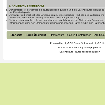
6. ÄNDERUNGSVORBEHALT
Der Betreiber ist berechtigt, die Nutzungsbedingungen und die Datenschutzerklärung z
per E-Mail mitgeteilt.
Der Nutzer ist berechtigt, den Änderungen zu widersprechen. Im Falle des Widerspruchs
dem Nutzer bestehende Vertragsverhältnis mit sofortiger Wirkung.
Die Änderungen gelten als anerkannt und verbindlich, wenn der Nutzer den Änderungen
Informationen über den Umgang mit deinen persönlichen Daten sind in der Datenschu
Startseite
Foren-Übersicht
Impressum
Cookie-Einstellungen
Alle Coo
Powered by
phpBB
® Forum Software © phpBB Lim
Deutsche Übersetzung durch
phpBB.de
Datenschutz
|
Nutzungsbedingungen