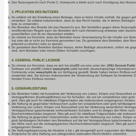
Das Nutzungsrecht nach Punkt 2, Unterpunkt a bleibt auch nach Kündigung des Nutzun
3. PFLICHTEN DES NUTZERS
Du erklärst mit der Erstellung eines Beitrags, dass er keine Inhalte enthält, die gegen g
verstoßen. Du erklärst insbesondere, dass du das Recht besitzt, die in deinen Beiträge
bzw. zu verwenden.
Der Betreiber des Boards übt das Hausrecht aus. Bei Verstößen gegen diese Nutzungs
veröffentlichten Regeln kann der Betreiber dich nach Abmahnung zeitweise oder dauerh
ausschließen und dir ein Hausverbot erteilen.
Du nimmst zur Kenntnis, dass der Betreiber keine Verantwortung für die Inhalte von Beiträ
hat oder die er nicht zur Kenntnis genommen hat. Du gestattest dem Betreiber, dein Be
jederzeit zu löschen oder zu sperren.
Du gestattest dem Betreiber darüber hinaus, deine Beiträge abzuändern, sofern sie geg
sind, dem Betreiber oder einem Dritten Schaden zuzufügen.
4. GENERAL PUBLIC LICENSE
Du nimmst zur Kenntnis, dass es sich bei phpBB um eine unter der „
GNU General Public
Software von phpBB Limited (
www.phpbb.com
) handelt; deutschsprachige Informatione
Community unter
www.phpbb.de
zur Verfügung gestellt. Beide haben keinen Einfluss auf
verwendet wird. Sie können insbesondere die Verwendung der Software für bestimmte Zw
fremder Foren Einfluss nehmen.
5. GEWÄHRLEISTUNG
Der Betreiber haftet mit Ausnahme der Verletzung von Leben, Körper und Gesundheit un
Vertragspflichten (Kardinalpflichten) nur für Schäden, die auf ein vorsätzliches oder gro
sind. Dies gilt auch für mittelbare Folgeschäden wie insbesondere entgangenen Gewinn.
Die Haftung ist gegenüber Verbrauchern außer bei vorsätzlichem oder grob fahrlässige
Verletzung von Leben, Körper und Gesundheit und der Verletzung wesentlicher Vertragspfl
Vertragsschluss typischerweise vorhersehbaren Schäden und im übrigen der Höhe nach a
Durchschnittsschäden begrenzt. Dies gilt auch für mittelbare Folgeschäden wie insbe
Die Haftung ist gegenüber Unternehmern außer bei der Verletzung von Leben, Körper u
grob fahrlässigem Verhalten des Betreibers auf die bei Vertragsschluss typischerweise
der Höhe nach auf die vertragstypischen Durchschnittsschäden begrenzt. Dies gilt auch
entgangenen Gewinn.
Die Haftungsbegrenzung der Absätze a bis c gilt sinngemäß auch zugunsten der Mitarbeit
Ansprüche für eine Haftung aus zwingendem nationalem Recht bleiben unberührt.