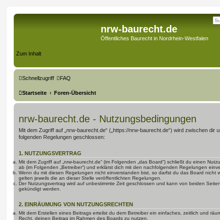
nrw-baurecht.de
Öffentliches Baurecht in Nordrhein-Westfalen
Zum Inhalt
Schnellzugriff
FAQ
Startseite
Foren-Übersicht
nrw-baurecht.de - Nutzungsbedingungen
Mit dem Zugriff auf „nrw-baurecht.de“ („https://nrw-baurecht.de“) wird zwischen dir u
folgenden Regelungen geschlossen:
1. NUTZUNGSVERTRAG
Mit dem Zugriff auf „nrw-baurecht.de“ (im Folgenden „das Board“) schließt du einen Nut
ab (im Folgenden „Betreiber“) und erklärst dich mit den nachfolgenden Regelungen einv
Wenn du mit diesen Regelungen nicht einverstanden bist, so darfst du das Board nicht 
gelten jeweils die an dieser Stelle veröffentlichten Regelungen.
Der Nutzungsvertrag wird auf unbestimmte Zeit geschlossen und kann von beiden Seiten 
gekündigt werden.
2. EINRÄUMUNG VON NUTZUNGSRECHTEN
Mit dem Erstellen eines Beitrags erteilst du dem Betreiber ein einfaches, zeitlich und r
Recht, deinen Beitrag im Rahmen des Boards zu nutzen.