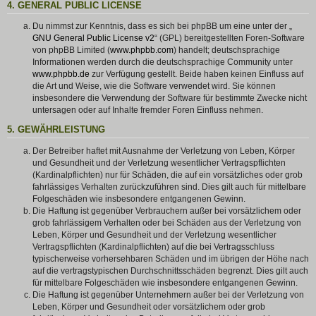
4. GENERAL PUBLIC LICENSE
Du nimmst zur Kenntnis, dass es sich bei phpBB um eine unter der „
GNU General Public License v2
“ (GPL) bereitgestellten Foren-Software
von phpBB Limited (
www.phpbb.com
) handelt; deutschsprachige
Informationen werden durch die deutschsprachige Community unter
www.phpbb.de
zur Verfügung gestellt. Beide haben keinen Einfluss auf
die Art und Weise, wie die Software verwendet wird. Sie können
insbesondere die Verwendung der Software für bestimmte Zwecke nicht
untersagen oder auf Inhalte fremder Foren Einfluss nehmen.
5. GEWÄHRLEISTUNG
Der Betreiber haftet mit Ausnahme der Verletzung von Leben, Körper
und Gesundheit und der Verletzung wesentlicher Vertragspflichten
(Kardinalpflichten) nur für Schäden, die auf ein vorsätzliches oder grob
fahrlässiges Verhalten zurückzuführen sind. Dies gilt auch für mittelbare
Folgeschäden wie insbesondere entgangenen Gewinn.
Die Haftung ist gegenüber Verbrauchern außer bei vorsätzlichem oder
grob fahrlässigem Verhalten oder bei Schäden aus der Verletzung von
Leben, Körper und Gesundheit und der Verletzung wesentlicher
Vertragspflichten (Kardinalpflichten) auf die bei Vertragsschluss
typischerweise vorhersehbaren Schäden und im übrigen der Höhe nach
auf die vertragstypischen Durchschnittsschäden begrenzt. Dies gilt auch
für mittelbare Folgeschäden wie insbesondere entgangenen Gewinn.
Die Haftung ist gegenüber Unternehmern außer bei der Verletzung von
Leben, Körper und Gesundheit oder vorsätzlichem oder grob