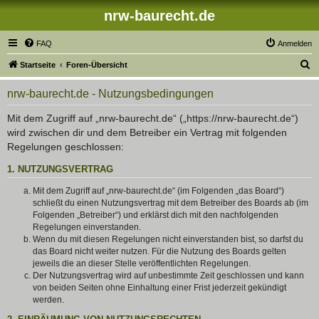
nrw-baurecht.de
FAQ
Anmelden
S
Startseite
Foren-Übersicht
u
nrw-baurecht.de - Nutzungsbedingungen
c
h
Mit dem Zugriff auf „nrw-baurecht.de“ („https://nrw-baurecht.de“)
wird zwischen dir und dem Betreiber ein Vertrag mit folgenden
e
Regelungen geschlossen:
1. NUTZUNGSVERTRAG
Mit dem Zugriff auf „nrw-baurecht.de“ (im Folgenden „das Board“)
schließt du einen Nutzungsvertrag mit dem Betreiber des Boards ab (im
Folgenden „Betreiber“) und erklärst dich mit den nachfolgenden
Regelungen einverstanden.
Wenn du mit diesen Regelungen nicht einverstanden bist, so darfst du
das Board nicht weiter nutzen. Für die Nutzung des Boards gelten
jeweils die an dieser Stelle veröffentlichten Regelungen.
Der Nutzungsvertrag wird auf unbestimmte Zeit geschlossen und kann
von beiden Seiten ohne Einhaltung einer Frist jederzeit gekündigt
werden.