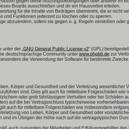
erstößen gegen diese Nutzungsbedingungen oder anderer im Boar
eses Boards ausschließen und dir ein Hausverbot erteilen.
ortung für die Inhalte von Beiträgen übernimmt, die er nicht sel
ge und Funktionen jederzeit zu löschen oder zu sperren.
räge abzuändern, sofern sie gegen o. g. Regeln verstoßen oder 
 unter der „
GNU General Public License v2
“ (GPL) bereitgeste
 die deutschsprachige Community unter
www.phpbb.de
zur Verfü
besondere die Verwendung der Software für bestimmte Zwecke n
ben, Körper und Gesundheit und der Verletzung wesentlicher Vert
ckzuführen sind. Dies gilt auch für mittelbare Folgeschäden w
ätzlichem oder grob fahrlässigem Verhalten oder bei Schäden a
chten) auf die bei Vertragsschluss typischerweise vorhersehbar
 gilt auch für mittelbare Folgeschäden wie insbesondere entga
erletzung von Leben, Körper und Gesundheit oder vorsätzlichem
und im Übrigen der Höhe nach auf die vertragstypischen Durchs
äß auch zugunsten der Mitarbeiter und Erfüllungsgehilfen des 