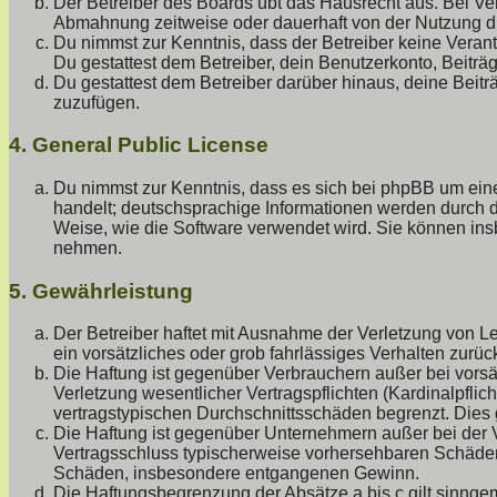
Der Betreiber des Boards übt das Hausrecht aus. Bei V
Abmahnung zeitweise oder dauerhaft von der Nutzung di
Du nimmst zur Kenntnis, dass der Betreiber keine Verantw
Du gestattest dem Betreiber, dein Benutzerkonto, Beiträ
Du gestattest dem Betreiber darüber hinaus, deine Beit
zuzufügen.
4. General Public License
Du nimmst zur Kenntnis, dass es sich bei phpBB um eine
handelt; deutschsprachige Informationen werden durch
Weise, wie die Software verwendet wird. Sie können ins
nehmen.
5. Gewährleistung
Der Betreiber haftet mit Ausnahme der Verletzung von Le
ein vorsätzliches oder grob fahrlässiges Verhalten zurü
Die Haftung ist gegenüber Verbrauchern außer bei vors
Verletzung wesentlicher Vertragspflichten (Kardinalpfli
vertragstypischen Durchschnittsschäden begrenzt. Dies
Die Haftung ist gegenüber Unternehmern außer bei der V
Vertragsschluss typischerweise vorhersehbaren Schäden 
Schäden, insbesondere entgangenen Gewinn.
Die Haftungsbegrenzung der Absätze a bis c gilt sinngem