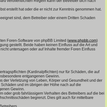
d veröffentlichten Regeln kann der Betreiber dich nach
bst erstellt hat oder die er nicht zur Kenntnis genommen hat.
geeignet sind, dem Betreiber oder einem Dritten Schaden
llten Foren-Software von phpBB Limited (
www.phpbb.com
)
gung gestellt. Beide haben keinen Einfluss auf die Art und
icht untersagen oder auf Inhalte fremder Foren Einfluss
ragspflichten (Kardinalpflichten) nur für Schäden, die auf
ie insbesondere entgangenen Gewinn.
us der Verletzung von Leben, Körper und Gesundheit und der
en Schäden und im übrigen der Höhe nach auf die
ngenen Gewinn.
 oder grob fahrlässigem Verhalten des Betreibers auf die bei
chnittsschäden begrenzt. Dies gilt auch für mittelbare
Betreibers.