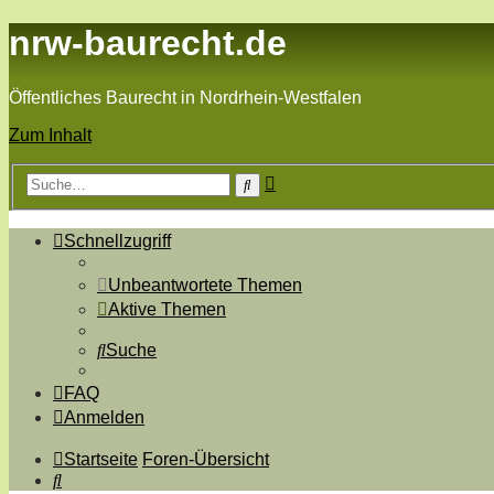
nrw-baurecht.de
Öffentliches Baurecht in Nordrhein-Westfalen
Zum Inhalt
Erweiterte
Suche
Suche
Schnellzugriff
Unbeantwortete Themen
Aktive Themen
Suche
FAQ
Anmelden
Startseite
Foren-Übersicht
Suche