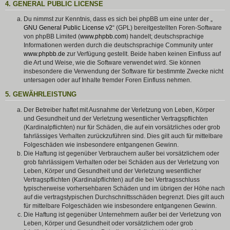
4. GENERAL PUBLIC LICENSE
Du nimmst zur Kenntnis, dass es sich bei phpBB um eine unter der „
GNU General Public License v2
“ (GPL) bereitgestellten Foren-Software
von phpBB Limited (
www.phpbb.com
) handelt; deutschsprachige
Informationen werden durch die deutschsprachige Community unter
www.phpbb.de
zur Verfügung gestellt. Beide haben keinen Einfluss auf
die Art und Weise, wie die Software verwendet wird. Sie können
insbesondere die Verwendung der Software für bestimmte Zwecke nicht
untersagen oder auf Inhalte fremder Foren Einfluss nehmen.
5. GEWÄHRLEISTUNG
Der Betreiber haftet mit Ausnahme der Verletzung von Leben, Körper
und Gesundheit und der Verletzung wesentlicher Vertragspflichten
(Kardinalpflichten) nur für Schäden, die auf ein vorsätzliches oder grob
fahrlässiges Verhalten zurückzuführen sind. Dies gilt auch für mittelbare
Folgeschäden wie insbesondere entgangenen Gewinn.
Die Haftung ist gegenüber Verbrauchern außer bei vorsätzlichem oder
grob fahrlässigem Verhalten oder bei Schäden aus der Verletzung von
Leben, Körper und Gesundheit und der Verletzung wesentlicher
Vertragspflichten (Kardinalpflichten) auf die bei Vertragsschluss
typischerweise vorhersehbaren Schäden und im übrigen der Höhe nach
auf die vertragstypischen Durchschnittsschäden begrenzt. Dies gilt auch
für mittelbare Folgeschäden wie insbesondere entgangenen Gewinn.
Die Haftung ist gegenüber Unternehmern außer bei der Verletzung von
Leben, Körper und Gesundheit oder vorsätzlichem oder grob