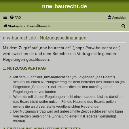
nrw-baurecht.de
FAQ
Anmelden
S
Startseite
Foren-Übersicht
u
nrw-baurecht.de - Nutzungsbedingungen
c
h
Mit dem Zugriff auf „nrw-baurecht.de“ („https://nrw-baurecht.de“)
wird zwischen dir und dem Betreiber ein Vertrag mit folgenden
e
Regelungen geschlossen:
1. NUTZUNGSVERTRAG
Mit dem Zugriff auf „nrw-baurecht.de“ (im Folgenden „das Board“)
schließt du einen Nutzungsvertrag mit dem Betreiber des Boards ab (im
Folgenden „Betreiber“) und erklärst dich mit den nachfolgenden
Regelungen einverstanden.
Wenn du mit diesen Regelungen nicht einverstanden bist, so darfst du
das Board nicht weiter nutzen. Für die Nutzung des Boards gelten
jeweils die an dieser Stelle veröffentlichten Regelungen.
Der Nutzungsvertrag wird auf unbestimmte Zeit geschlossen und kann
von beiden Seiten ohne Einhaltung einer Frist jederzeit gekündigt
werden.