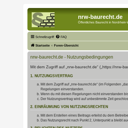
nrw-baurecht.de
Öffentliches Baurecht in Nordrhein-
Schnellzugriff
FAQ
Startseite
Foren-Übersicht
nrw-baurecht.de - Nutzungsbedingungen
Mit dem Zugriff auf „nrw-baurecht.de“ („https://nrw-b
1. NUTZUNGSVERTRAG
Mit dem Zugriff auf „nrw-baurecht.de“ (im Folgenden „da
Regelungen einverstanden.
Wenn du mit diesen Regelungen nicht einverstanden bist,
Der Nutzungsvertrag wird auf unbestimmte Zeit geschlos
2. EINRÄUMUNG VON NUTZUNGSRECHTEN
Mit dem Erstellen eines Beitrags erteilst du dem Betrei
Das Nutzungsrecht nach Punkt 2, Unterpunkt a bleibt 