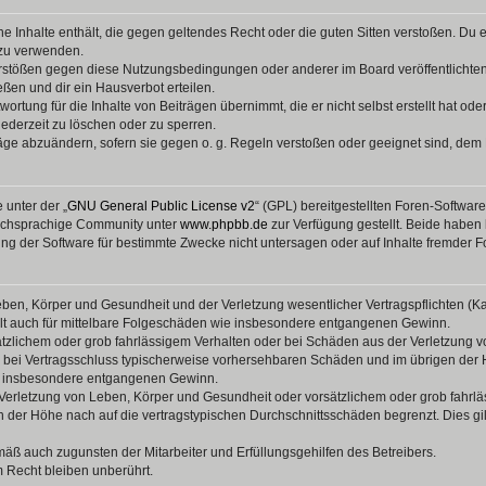
ine Inhalte enthält, die gegen geltendes Recht oder die guten Sitten verstoßen. Du 
 zu verwenden.
erstößen gegen diese Nutzungsbedingungen oder anderer im Board veröffentlichte
ßen und dir ein Hausverbot erteilen.
ortung für die Inhalte von Beiträgen übernimmt, die er nicht selbst erstellt hat od
jederzeit zu löschen oder zu sperren.
räge abzuändern, sofern sie gegen o. g. Regeln verstoßen oder geeignet sind, dem
 unter der „
GNU General Public License v2
“ (GPL) bereitgestellten Foren-Softwar
tschsprachige Community unter
www.phpbb.de
zur Verfügung gestellt. Beide haben 
g der Software für bestimmte Zwecke nicht untersagen oder auf Inhalte fremder F
ben, Körper und Gesundheit und der Verletzung wesentlicher Vertragspflichten (Kard
gilt auch für mittelbare Folgeschäden wie insbesondere entgangenen Gewinn.
ätzlichem oder grob fahrlässigem Verhalten oder bei Schäden aus der Verletzung 
 die bei Vertragsschluss typischerweise vorhersehbaren Schäden und im übrigen de
wie insbesondere entgangenen Gewinn.
erletzung von Leben, Körper und Gesundheit oder vorsätzlichem oder grob fahrläs
der Höhe nach auf die vertragstypischen Durchschnittsschäden begrenzt. Dies gi
mäß auch zugunsten der Mitarbeiter und Erfüllungsgehilfen des Betreibers.
 Recht bleiben unberührt.