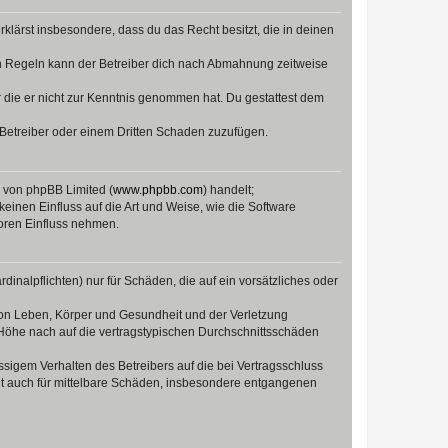
erklärst insbesondere, dass du das Recht besitzt, die in deinen
n Regeln kann der Betreiber dich nach Abmahnung zeitweise
er die er nicht zur Kenntnis genommen hat. Du gestattest dem
 Betreiber oder einem Dritten Schaden zuzufügen.
e von phpBB Limited (
www.phpbb.com
) handelt;
keinen Einfluss auf die Art und Weise, wie die Software
oren Einfluss nehmen.
inalpflichten) nur für Schäden, die auf ein vorsätzliches oder
von Leben, Körper und Gesundheit und der Verletzung
r Höhe nach auf die vertragstypischen Durchschnittsschäden
sigem Verhalten des Betreibers auf die bei Vertragsschluss
lt auch für mittelbare Schäden, insbesondere entgangenen