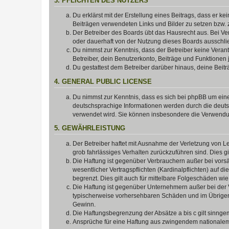
3. PFLICHTEN DES NUTZERS
Du erklärst mit der Erstellung eines Beitrags, dass er ke
Beiträgen verwendeten Links und Bilder zu setzen bzw.
Der Betreiber des Boards übt das Hausrecht aus. Bei V
oder dauerhaft von der Nutzung dieses Boards ausschlie
Du nimmst zur Kenntnis, dass der Betreiber keine Verantw
Betreiber, dein Benutzerkonto, Beiträge und Funktionen 
Du gestattest dem Betreiber darüber hinaus, deine Beit
4. GENERAL PUBLIC LICENSE
Du nimmst zur Kenntnis, dass es sich bei phpBB um eine
deutschsprachige Informationen werden durch die deu
verwendet wird. Sie können insbesondere die Verwendun
5. GEWÄHRLEISTUNG
Der Betreiber haftet mit Ausnahme der Verletzung von Le
grob fahrlässiges Verhalten zurückzuführen sind. Dies 
Die Haftung ist gegenüber Verbrauchern außer bei vors
wesentlicher Vertragspflichten (Kardinalpflichten) auf
begrenzt. Dies gilt auch für mittelbare Folgeschäden 
Die Haftung ist gegenüber Unternehmern außer bei der V
typischerweise vorhersehbaren Schäden und im Übrigen 
Gewinn.
Die Haftungsbegrenzung der Absätze a bis c gilt sinnge
Ansprüche für eine Haftung aus zwingendem nationalem