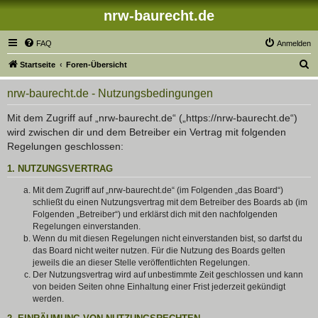
nrw-baurecht.de
FAQ
Anmelden
S
Startseite
Foren-Übersicht
u
nrw-baurecht.de - Nutzungsbedingungen
c
h
Mit dem Zugriff auf „nrw-baurecht.de“ („https://nrw-baurecht.de“)
wird zwischen dir und dem Betreiber ein Vertrag mit folgenden
e
Regelungen geschlossen:
1. NUTZUNGSVERTRAG
Mit dem Zugriff auf „nrw-baurecht.de“ (im Folgenden „das Board“)
schließt du einen Nutzungsvertrag mit dem Betreiber des Boards ab (im
Folgenden „Betreiber“) und erklärst dich mit den nachfolgenden
Regelungen einverstanden.
Wenn du mit diesen Regelungen nicht einverstanden bist, so darfst du
das Board nicht weiter nutzen. Für die Nutzung des Boards gelten
jeweils die an dieser Stelle veröffentlichten Regelungen.
Der Nutzungsvertrag wird auf unbestimmte Zeit geschlossen und kann
von beiden Seiten ohne Einhaltung einer Frist jederzeit gekündigt
werden.