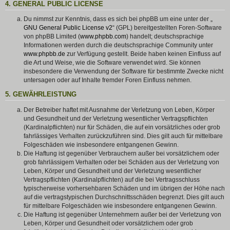
4. GENERAL PUBLIC LICENSE
Du nimmst zur Kenntnis, dass es sich bei phpBB um eine unter der „
GNU General Public License v2
“ (GPL) bereitgestellten Foren-Software
von phpBB Limited (
www.phpbb.com
) handelt; deutschsprachige
Informationen werden durch die deutschsprachige Community unter
www.phpbb.de
zur Verfügung gestellt. Beide haben keinen Einfluss auf
die Art und Weise, wie die Software verwendet wird. Sie können
insbesondere die Verwendung der Software für bestimmte Zwecke nicht
untersagen oder auf Inhalte fremder Foren Einfluss nehmen.
5. GEWÄHRLEISTUNG
Der Betreiber haftet mit Ausnahme der Verletzung von Leben, Körper
und Gesundheit und der Verletzung wesentlicher Vertragspflichten
(Kardinalpflichten) nur für Schäden, die auf ein vorsätzliches oder grob
fahrlässiges Verhalten zurückzuführen sind. Dies gilt auch für mittelbare
Folgeschäden wie insbesondere entgangenen Gewinn.
Die Haftung ist gegenüber Verbrauchern außer bei vorsätzlichem oder
grob fahrlässigem Verhalten oder bei Schäden aus der Verletzung von
Leben, Körper und Gesundheit und der Verletzung wesentlicher
Vertragspflichten (Kardinalpflichten) auf die bei Vertragsschluss
typischerweise vorhersehbaren Schäden und im übrigen der Höhe nach
auf die vertragstypischen Durchschnittsschäden begrenzt. Dies gilt auch
für mittelbare Folgeschäden wie insbesondere entgangenen Gewinn.
Die Haftung ist gegenüber Unternehmern außer bei der Verletzung von
Leben, Körper und Gesundheit oder vorsätzlichem oder grob