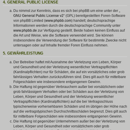
4. GENERAL PUBLIC LICENSE
Du nimmst zur Kenntnis, dass es sich bei phpBB um eine unter der „
GNU General Public License v2
“ (GPL) bereitgestellten Foren-Software
von phpBB Limited (
www.phpbb.com
) handelt; deutschsprachige
Informationen werden durch die deutschsprachige Community unter
www.phpbb.de
zur Verfügung gestellt. Beide haben keinen Einfluss auf
die Art und Weise, wie die Software verwendet wird. Sie können
insbesondere die Verwendung der Software für bestimmte Zwecke nicht
untersagen oder auf Inhalte fremder Foren Einfluss nehmen.
5. GEWÄHRLEISTUNG
Der Betreiber haftet mit Ausnahme der Verletzung von Leben, Körper
und Gesundheit und der Verletzung wesentlicher Vertragspflichten
(Kardinalpflichten) nur für Schäden, die auf ein vorsätzliches oder grob
fahrlässiges Verhalten zurückzuführen sind. Dies gilt auch für mittelbare
Folgeschäden wie insbesondere entgangenen Gewinn.
Die Haftung ist gegenüber Verbrauchern außer bei vorsätzlichem oder
grob fahrlässigem Verhalten oder bei Schäden aus der Verletzung von
Leben, Körper und Gesundheit und der Verletzung wesentlicher
Vertragspflichten (Kardinalpflichten) auf die bei Vertragsschluss
typischerweise vorhersehbaren Schäden und im übrigen der Höhe nach
auf die vertragstypischen Durchschnittsschäden begrenzt. Dies gilt auch
für mittelbare Folgeschäden wie insbesondere entgangenen Gewinn.
Die Haftung ist gegenüber Unternehmern außer bei der Verletzung von
Leben, Körper und Gesundheit oder vorsätzlichem oder grob