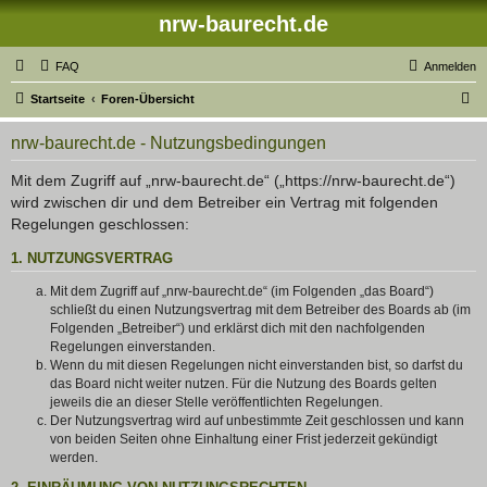
nrw-baurecht.de
FAQ
Anmelden
S
Startseite
Foren-Übersicht
u
nrw-baurecht.de - Nutzungsbedingungen
c
h
Mit dem Zugriff auf „nrw-baurecht.de“ („https://nrw-baurecht.de“)
wird zwischen dir und dem Betreiber ein Vertrag mit folgenden
e
Regelungen geschlossen:
1. NUTZUNGSVERTRAG
Mit dem Zugriff auf „nrw-baurecht.de“ (im Folgenden „das Board“)
schließt du einen Nutzungsvertrag mit dem Betreiber des Boards ab (im
Folgenden „Betreiber“) und erklärst dich mit den nachfolgenden
Regelungen einverstanden.
Wenn du mit diesen Regelungen nicht einverstanden bist, so darfst du
das Board nicht weiter nutzen. Für die Nutzung des Boards gelten
jeweils die an dieser Stelle veröffentlichten Regelungen.
Der Nutzungsvertrag wird auf unbestimmte Zeit geschlossen und kann
von beiden Seiten ohne Einhaltung einer Frist jederzeit gekündigt
werden.