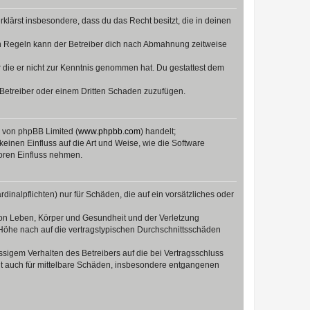
erklärst insbesondere, dass du das Recht besitzt, die in deinen
n Regeln kann der Betreiber dich nach Abmahnung zeitweise
er die er nicht zur Kenntnis genommen hat. Du gestattest dem
 Betreiber oder einem Dritten Schaden zuzufügen.
e von phpBB Limited (
www.phpbb.com
) handelt;
keinen Einfluss auf die Art und Weise, wie die Software
oren Einfluss nehmen.
inalpflichten) nur für Schäden, die auf ein vorsätzliches oder
von Leben, Körper und Gesundheit und der Verletzung
r Höhe nach auf die vertragstypischen Durchschnittsschäden
sigem Verhalten des Betreibers auf die bei Vertragsschluss
lt auch für mittelbare Schäden, insbesondere entgangenen