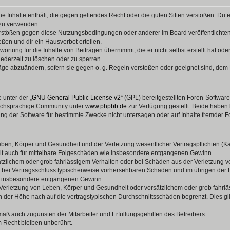
ine Inhalte enthält, die gegen geltendes Recht oder die guten Sitten verstoßen. Du 
 zu verwenden.
erstößen gegen diese Nutzungsbedingungen oder anderer im Board veröffentlichte
ßen und dir ein Hausverbot erteilen.
ortung für die Inhalte von Beiträgen übernimmt, die er nicht selbst erstellt hat od
jederzeit zu löschen oder zu sperren.
räge abzuändern, sofern sie gegen o. g. Regeln verstoßen oder geeignet sind, dem
 unter der „
GNU General Public License v2
“ (GPL) bereitgestellten Foren-Softwar
tschsprachige Community unter
www.phpbb.de
zur Verfügung gestellt. Beide haben 
g der Software für bestimmte Zwecke nicht untersagen oder auf Inhalte fremder F
ben, Körper und Gesundheit und der Verletzung wesentlicher Vertragspflichten (Kard
gilt auch für mittelbare Folgeschäden wie insbesondere entgangenen Gewinn.
ätzlichem oder grob fahrlässigem Verhalten oder bei Schäden aus der Verletzung 
 die bei Vertragsschluss typischerweise vorhersehbaren Schäden und im übrigen de
wie insbesondere entgangenen Gewinn.
erletzung von Leben, Körper und Gesundheit oder vorsätzlichem oder grob fahrläs
der Höhe nach auf die vertragstypischen Durchschnittsschäden begrenzt. Dies gi
mäß auch zugunsten der Mitarbeiter und Erfüllungsgehilfen des Betreibers.
 Recht bleiben unberührt.