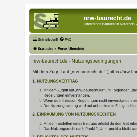
nrw-baurecht.de
Öffentliches Baurecht in Nordrhein-
Schnellzugriff
FAQ
Startseite
Foren-Übersicht
nrw-baurecht.de - Nutzungsbedingungen
Mit dem Zugriff auf „nrw-baurecht.de“ („https://nrw-b
1. NUTZUNGSVERTRAG
Mit dem Zugriff auf „nrw-baurecht.de“ (im Folgenden „da
Regelungen einverstanden.
Wenn du mit diesen Regelungen nicht einverstanden bist,
Der Nutzungsvertrag wird auf unbestimmte Zeit geschlos
2. EINRÄUMUNG VON NUTZUNGSRECHTEN
Mit dem Erstellen eines Beitrags erteilst du dem Betrei
Das Nutzungsrecht nach Punkt 2, Unterpunkt a bleibt 