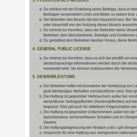
3. PFLICHTEN DES NUTZERS
Du erklärst mit der Erstellung eines Beitrags, dass er ke
Beiträgen verwendeten Links und Bilder zu setzen bzw.
Der Betreiber des Boards übt das Hausrecht aus. Bei V
oder dauerhaft von der Nutzung dieses Boards ausschlie
Du nimmst zur Kenntnis, dass der Betreiber keine Verantw
Betreiber, dein Benutzerkonto, Beiträge und Funktionen 
Du gestattest dem Betreiber darüber hinaus, deine Beit
4. GENERAL PUBLIC LICENSE
Du nimmst zur Kenntnis, dass es sich bei phpBB um eine
deutschsprachige Informationen werden durch die deu
verwendet wird. Sie können insbesondere die Verwendun
5. GEWÄHRLEISTUNG
Der Betreiber haftet mit Ausnahme der Verletzung von Le
grob fahrlässiges Verhalten zurückzuführen sind. Dies 
Die Haftung ist gegenüber Verbrauchern außer bei vors
wesentlicher Vertragspflichten (Kardinalpflichten) auf
begrenzt. Dies gilt auch für mittelbare Folgeschäden 
Die Haftung ist gegenüber Unternehmern außer bei der V
typischerweise vorhersehbaren Schäden und im Übrigen 
Gewinn.
Die Haftungsbegrenzung der Absätze a bis c gilt sinnge
Ansprüche für eine Haftung aus zwingendem nationalem