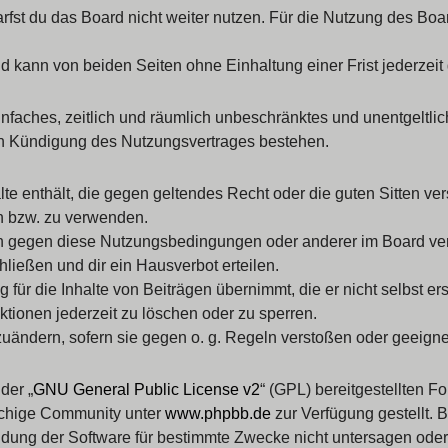
st du das Board nicht weiter nutzen. Für die Nutzung des Boards
 kann von beiden Seiten ohne Einhaltung einer Frist jederzeit
 einfaches, zeitlich und räumlich unbeschränktes und unentgelt
ch Kündigung des Nutzungsvertrages bestehen.
alte enthält, die gegen geltendes Recht oder die guten Sitten ve
en bzw. zu verwenden.
en gegen diese Nutzungsbedingungen oder anderer im Board ver
ließen und dir ein Hausverbot erteilen.
für die Inhalte von Beiträgen übernimmt, die er nicht selbst ers
ktionen jederzeit zu löschen oder zu sperren.
zuändern, sofern sie gegen o. g. Regeln verstoßen oder geeign
der „
GNU General Public License v2
“ (GPL) bereitgestellten F
achige Community unter
www.phpbb.de
zur Verfügung gestellt. 
ung der Software für bestimmte Zwecke nicht untersagen oder 