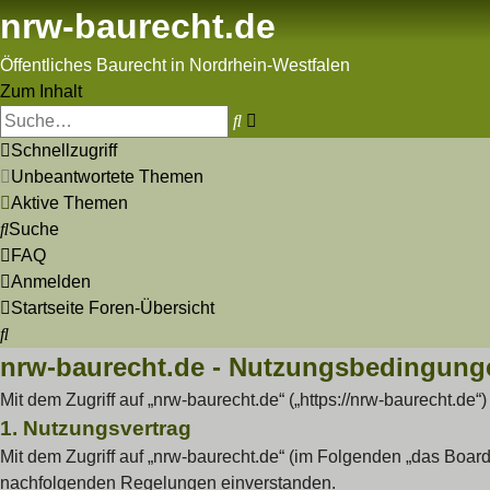
nrw-baurecht.de
Öffentliches Baurecht in Nordrhein-Westfalen
Zum Inhalt
Erweiterte
Suche
Suche
Schnellzugriff
Unbeantwortete Themen
Aktive Themen
Suche
FAQ
Anmelden
Startseite
Foren-Übersicht
Suche
nrw-baurecht.de - Nutzungsbedingung
Mit dem Zugriff auf „nrw-baurecht.de“ („https://nrw-baurecht.d
1. Nutzungsvertrag
Mit dem Zugriff auf „nrw-baurecht.de“ (im Folgenden „das Board
nachfolgenden Regelungen einverstanden.