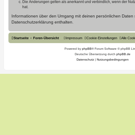
Die Änderungen gelten als anerkannt und verbindlich, wenn der Nu
hat.
Informationen über den Umgang mit deinen persönlichen Daten s
Datenschutzerklärung enthalten.
Startseite
Foren-Übersicht
Impressum
Cookie-Einstellungen
Alle Coo
Powered by
phpBB
® Forum Software © phpBB Lim
Deutsche Übersetzung durch
phpBB.de
Datenschutz
|
Nutzungsbedingungen