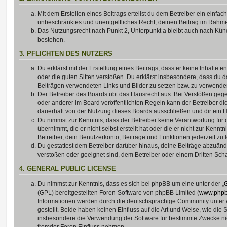
Mit dem Erstellen eines Beitrags erteilst du dem Betreiber ein einfach
unbeschränktes und unentgeltliches Recht, deinen Beitrag im Rahm
Das Nutzungsrecht nach Punkt 2, Unterpunkt a bleibt auch nach Kü
bestehen.
3. PFLICHTEN DES NUTZERS
Du erklärst mit der Erstellung eines Beitrags, dass er keine Inhalte e
oder die guten Sitten verstoßen. Du erklärst insbesondere, dass du da
Beiträgen verwendeten Links und Bilder zu setzen bzw. zu verwende
Der Betreiber des Boards übt das Hausrecht aus. Bei Verstößen g
oder anderer im Board veröffentlichten Regeln kann der Betreiber 
dauerhaft von der Nutzung dieses Boards ausschließen und dir ein H
Du nimmst zur Kenntnis, dass der Betreiber keine Verantwortung für d
übernimmt, die er nicht selbst erstellt hat oder die er nicht zur Ken
Betreiber, dein Benutzerkonto, Beiträge und Funktionen jederzeit zu 
Du gestattest dem Betreiber darüber hinaus, deine Beiträge abzuände
verstoßen oder geeignet sind, dem Betreiber oder einem Dritten Sc
4. GENERAL PUBLIC LICENSE
Du nimmst zur Kenntnis, dass es sich bei phpBB um eine unter der „
G
(GPL) bereitgestellten Foren-Software von phpBB Limited (
www.php
Informationen werden durch die deutschsprachige Community unter
gestellt. Beide haben keinen Einfluss auf die Art und Weise, wie die
insbesondere die Verwendung der Software für bestimmte Zwecke nic
fremder Foren Einfluss nehmen.